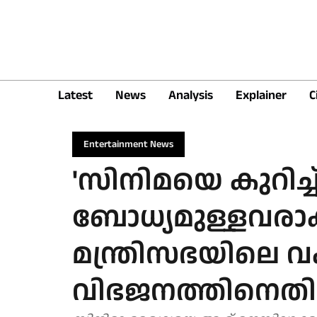
Latest
News
Analysis
Explainer
C
Entertainment News
'സിനിമയെ കുറിച്ച
ബോധ്യമുള്ളവരാ
മന്ത്രിസഭയിലെ വക
വിഭജനത്തിനെതി