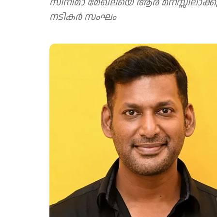
സിനിമാ മേഖലയെ ആര് മനസ്സിലാക്കു
നടികര്‍ സംഘം