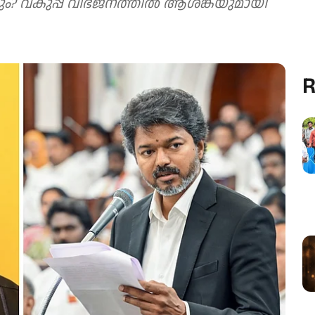
ം? വകുപ്പ് വിഭജനത്തില്‍ ആശങ്കയുമായി
R