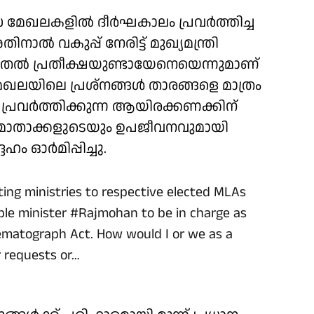
 മേഖലകളില്‍ ദീര്‍ഘകാലം പ്രവര്‍ത്തിച്ച
്‍ വകുപ്പ് നേരിട്ട് മുഖ്യമന്ത്രി
ടുതല്‍ പ്രതീക്ഷയുണ്ടായേനെയെന്നുമാണ്
മേഖലയിലെ പ്രശ്‌നങ്ങള്‍ താരങ്ങളെ മാത്രം
‍ പ്രവര്‍ത്തിക്കുന്ന ആയിരക്കണക്കിന്
‍മാതാക്കളുടെയും ഉപജീവനവുമായി
 ഓര്‍മിപ്പിച്ചു.
ting ministries to respective elected MLAs
ble minister
#Rajmohan
to be in charge as
ematograph Act. How would I or we as a
r requests or…