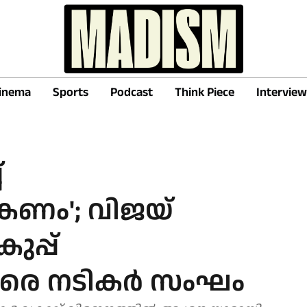
inema
Sports
Podcast
Think Piece
Interview
്
കണം'; വിജയ്
ുപ്പ്
രെ നടികര്‍ സംഘം