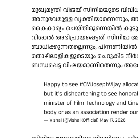
മുഖ്യമന്ത്രി വിജയ് സിനിമയുടെ വിവിധ
അനുഭവമുള്ള വ്യക്തിയാണെന്നും, അതിനാല
കൈകാര്യം ചെയ്തിരുന്നെങ്കില്‍ കൂ
വിശാല്‍ അഭിപ്രായപ്പെട്ടത്. സിനിമാ 
ബാധിക്കുന്നതല്ലെന്നും, പിന്നണിയില്
തൊഴിലാളികളുടെയും ചെറുകിട നിര്
ബന്ധപ്പെട്ട വിഷയമാണിതെന്നും അദ്ദേഹം
Happy to see
#CMJosephVijay
alloca
but it's disheartening to see honora
minister of Film Technology and Cin
body or as an association render ou
— Vishal (@VishalKOfficial)
May 17, 2026