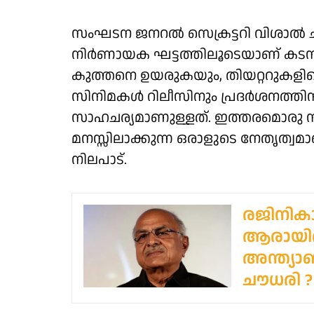
സംഘടന ജനറല്‍ സെക്രട്ടറി വിശാല്‍ ചൂണ
നിര്‍ണായക ഘട്ടത്തിലൂടെയാണ് കടന്
കുത്തനെ ഉയരുകയും, തിയറ്ററുകളി
സിനിമകള്‍ റിലീസിനും പ്രദര്‍ശനത്തിന
സാഹചര്യമാണുള്ളത്. ഇത്തരമൊരു 
മനസ്സിലാക്കുന്ന ഒരാളുടെ നേതൃത്വമ
നിലപാട്.
രജിനികാന
ആരായിര
അന്ത്യ
ചൗധരി ?