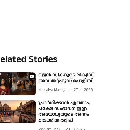
elated Stories
ജെൻ സികളുടെ ലിക്വിഡ്
അഡൽറ്റ്‌ഹുഡ് പോളിസി
Kousalya Murugan
27 Jul 2026
'പ്രാർഥിക്കാൻ എത്താം,
പക്ഷേ സംഭാവന ഇല്ല':
അയോധ്യയുടെ അന്നം
മുടക്കിയ തട്ടിപ്പ്
Madism Desk
23 Jul 2026