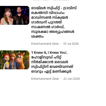
ടെയ്‌ലർ സ്വിഫ്റ്റ് - ട്രാവിസ്
കെൽസി വിവാഹം:
മാഡിസൺ സ്ക്വയർ
ഗാർഡന് പുറത്ത്
നാഷണൽ ഗാർഡ്,
സുരക്ഷാ അഭ്യൂഹങ്ങൾ
ശക്തം
Entertainment Desk
01 Jul 2026
'I Knew It, I Knew You',
ഹോളിവുഡ് ഹിറ്റ്
നിർമിക്കാൻ ടൈലർ
സ്വിഫ്റ്റിന് വേണ്ടിവന്നത്
വെറും എട്ട് മണിക്കൂർ
Entertainment Desk
22 Jun 2026