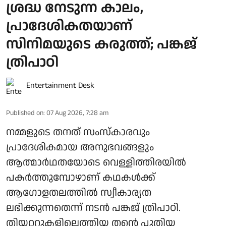
ശ്രദ്ധ നേടുന്ന കാലം,
പ്രാദേശികതയാണ്
സിനിമയുടെ കരുത്ത്; പങ്കജ്
ത്രിപാഠി
Entertainment Desk
Published on
:
07 Aug 2026, 7:28 am
നമ്മളുടെ തനത് സംസ്കാരവും
പ്രാദേശികമായ അനുഭവങ്ങളും
ആത്മാർഥതയോടെ വെള്ളിത്തിരയിൽ
പകർത്തുമ്പോഴാണ് കഥകൾക്ക്
ആഗോളതലത്തിൽ സ്വീകാര്യത
ലഭിക്കുന്നതെന്ന് നടൻ പങ്കജ് ത്രിപാഠി.
തിയറ്ററുകളിലെത്തിയ തന്റെ പുതിയ