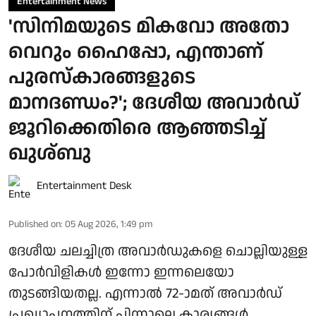
Entertainment News
'സിനിമയുടെ മികവോ അതോ
വെറും ഹൈപ്പോ, എന്താണ്
പുരസ്‌കാരങ്ങളുടെ
മാനദണ്ഡം?'; ദേശീയ അവാർഡ്
ജൂറിക്കെതിരെ ആഞ്ഞടിച്ച്
ഖുശ്ബു
Entertainment Desk
Published on
:
05 Aug 2026, 1:49 pm
ദേശീയ ചലച്ചിത്ര അവാർഡുകളെ ചൊല്ലിയുള്ള
പോർവിളികൾ ഇന്നോ ഇന്നലെയോ
തുടങ്ങിയതല്ല. എന്നാൽ 72-ാമത് അവാർഡ്
പ്രഖ്യാപനത്തിന് പിന്നാലെ കാര്യങ്ങൾ