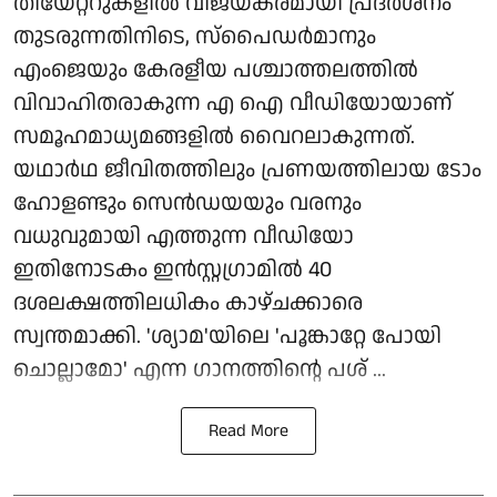
തിയേറ്ററുകളിൽ വിജയകരമായി പ്രദർശനം
തുടരുന്നതിനിടെ, സ്പൈഡർമാനും
എംജെയും കേരളീയ പശ്ചാത്തലത്തിൽ
വിവാഹിതരാകുന്ന എ ഐ വീഡിയോയാണ്
സമൂഹമാധ്യമങ്ങളിൽ വൈറലാകുന്നത്.
യഥാർഥ ജീവിതത്തിലും പ്രണയത്തിലായ ടോം
ഹോളണ്ടും സെൻഡയയും വരനും
വധുവുമായി എത്തുന്ന വീഡിയോ
ഇതിനോടകം ഇൻസ്റ്റഗ്രാമിൽ 40
ദശലക്ഷത്തിലധികം കാഴ്ചക്കാരെ
സ്വന്തമാക്കി. 'ശ്യാമ'യിലെ 'പൂങ്കാറ്റേ പോയി
ചൊല്ലാമോ' എന്ന ഗാനത്തിന്റെ പശ് ...
Read More