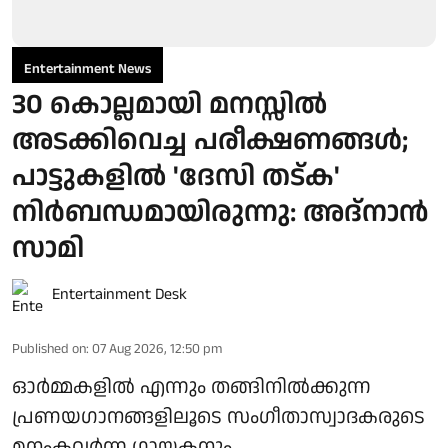
Entertainment News
30 കൊല്ലമായി മനസ്സിൽ
അടക്കിവെച്ച പരീക്ഷണങ്ങൾ;
പാട്ടുകളിൽ 'ദേസി തട്ക'
നിർബന്ധമായിരുന്നു: അദ്നാൻ
സാമി
Entertainment Desk
Published on
:
07 Aug 2026, 12:50 pm
ഓർമ്മകളിൽ എന്നും തങ്ങിനിൽക്കുന്ന
പ്രണയഗാനങ്ങളിലൂടെ സംഗീതാസ്വാദകരുടെ
മനംകവർന്ന ഗായകനും