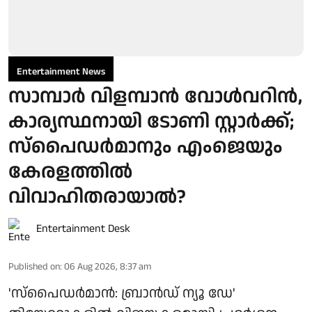
Entertainment News
സാമ്പാർ വിളമ്പാൻ വോൾവറിൻ,
കാര്യസ്ഥനായി ടോണി സ്റ്റാർക്ക്;
സ്പൈഡർമാനും എംജെയും
കേരളത്തിൽ
വിവാഹിതരായാൽ?
Entertainment Desk
Published on
:
06 Aug 2026, 8:37 am
'സ്‌പൈഡർമാൻ: ബ്രാൻഡ് ന്യൂ ഡേ'