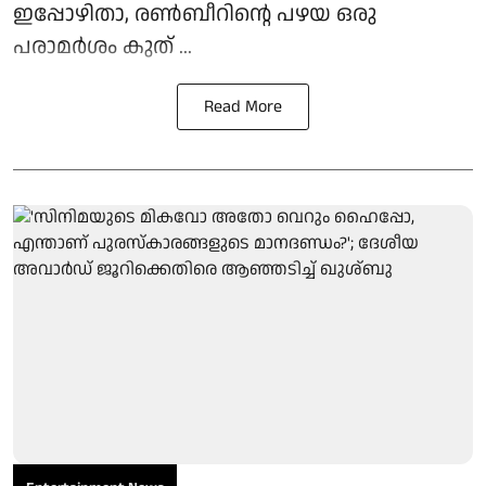
ഇപ്പോഴിതാ, രൺബീറിന്റെ പഴയ ഒരു
പരാമർശം കുത് ...
Read More