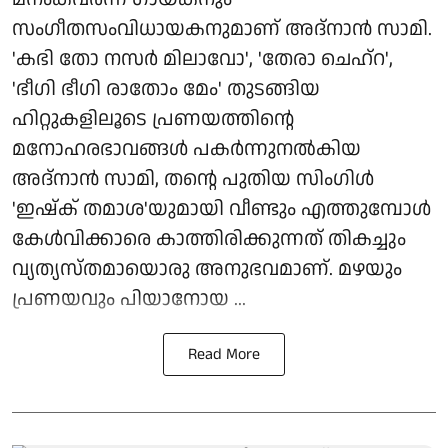
സംഗീതസംവിധായകനുമാണ് അദ്നാൻ സാമി.
'കഭി തോ നസർ മിലാവോ', 'തേരാ ചെഹ്റ',
'ഭീഗി ഭീഗി രാതോം മേം' തുടങ്ങിയ
ഹിറ്റുകളിലൂടെ പ്രണയത്തിന്റെ
മനോഹരഭാവങ്ങൾ പകർന്നുനൽകിയ
അദ്നാൻ സാമി, തന്റെ പുതിയ സിംഗിൾ
'ഇഷ്ക് തമാശ'യുമായി വീണ്ടും എത്തുമ്പോൾ
കേൾവിക്കാരെ കാത്തിരിക്കുന്നത് തികച്ചും
വ്യത്യസ്തമായൊരു അനുഭവമാണ്. മഴയും
പ്രണയവും പിയാനോയ ...
Read More