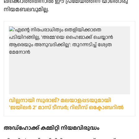
ലഭിക്കാത്തതിനാൽ ഈ പ്രമേയത്തിന് യാതൊരു
നിയമബലവുമില്ല.
വില്ലനായി സുരാജ്? മലയാളപ്പടയുമായി
'ജയിലര്‍ 2' മാസ് ടീസര്‍; റിലീസ് ഒക്ടോബറില്‍
അഡ്ഹോക്ക് കമ്മിറ്റി നിയമവിരുദ്ധം