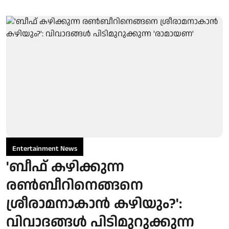
Entertainment News
'ബീഫ് കഴിക്കുന്ന
രൺബീറിനെങ്ങനെ
ശ്രീരാമനാകാൻ കഴിയും?':
വിവാദങ്ങൾ പിടിമുറുക്കുന്ന