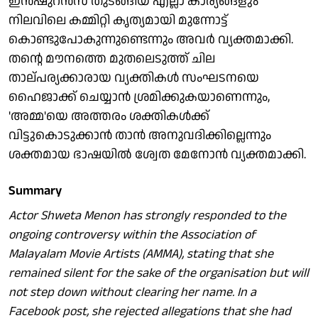
ഇൻഷുറൻസ് തുടങ്ങിയ എല്ലാ കാര്യങ്ങളും
നിലവിലെ കമ്മിറ്റി കൃത്യമായി മുന്നോട്ട്
കൊണ്ടുപോകുന്നുണ്ടെന്നും അവർ വ്യക്തമാക്കി.
തന്റെ മൗനത്തെ മുതലെടുത്ത് ചില
താല്പര്യക്കാരായ വ്യക്തികൾ സംഘടനയെ
ഹൈജാക്ക് ചെയ്യാൻ ശ്രമിക്കുകയാണെന്നും,
'അമ്മ'യെ അത്തരം ശക്തികൾക്ക്
വിട്ടുകൊടുക്കാൻ താൻ അനുവദിക്കില്ലെന്നും
ശക്തമായ ഭാഷയിൽ ശ്വേത മേനോൻ വ്യക്തമാക്കി.
Summary
Actor Shweta Menon has strongly responded to the
ongoing controversy within the Association of
Malayalam Movie Artists (AMMA), stating that she
remained silent for the sake of the organisation but will
not step down without clearing her name. In a
Facebook post, she rejected allegations that she had