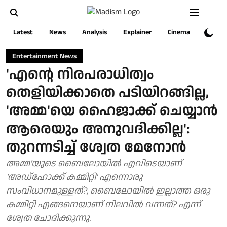
Latest
News
Analysis
Explainer
Cinema
Sports
Entertainment News
'എന്റെ നിരപരാധിത്വം
തെളിയിക്കാതെ പടിയിറങ്ങില്ല,
'അമ്മ'യെ ഹൈജാക്ക് ചെയ്യാൻ
ആരെയും അനുവദിക്കില്ല':
തുറന്നടിച്ച് ശ്വേത മേനോൻ
അമ്മ'യുടെ ബൈലോയിൽ എവിടെയാണ്
'അഡ്ഹോക്ക് കമ്മിറ്റി' എന്നൊരു
സംവിധാനമുള്ളത്?, ബൈലോയിൽ ഇല്ലാത്ത ഒരു
കമ്മിറ്റി എങ്ങനെയാണ് നിലവിൽ വന്നത്? എന്ന്
ശ്വേത ചോദിക്കുന്നു.