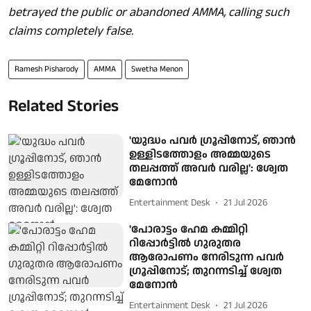
betrayed the public or abandoned AMMA, calling such
claims completely false.
Ramesh Pisharody
AMMA
Swetha Menon
Related Stories
'യുദ്ധം പവർ ഗ്രൂപ്പിനോട്, ഞാൻ
ഉള്ളിടത്തോളം അമ്മയുടെ
തലപ്പത്ത് അവർ വരില്ല': ശ്വേത
മേനോൻ
Entertainment Desk
21 Jul 2026
'പോരാട്ടം ഹേമ കമ്മിറ്റി
റിപ്പോര്‍ട്ടില്‍ ഗുരുതര
ആരോപണം നേരിടുന്ന പവര്‍
ഗ്രൂപ്പിനോട്; തുറന്നടിച്ച് ശ്വേത
മേനോന്‍
Entertainment Desk
21 Jul 2026