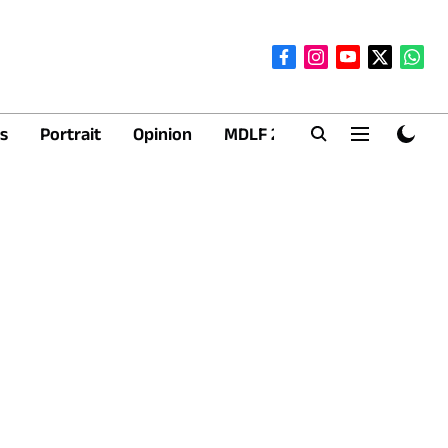
s
Portrait
Opinion
MDLF 2026