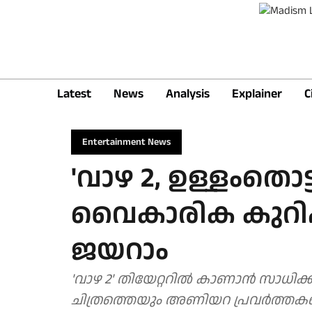
Latest
News
Analysis
Explainer
C
Entertainment News
'വാഴ 2, ഉള്ളംതൊട്
വൈകാരിക കുറിപ്
ജയറാം
'വാഴ 2' തിയേറ്ററിൽ കാണാൻ സാധിക്
ചിത്രത്തെയും അണിയറ പ്രവർത്തകരെ