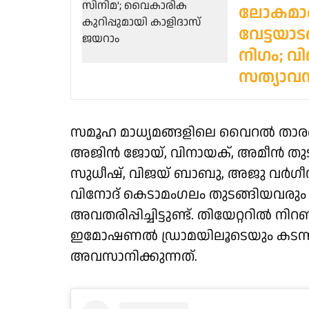
ലോകമാണെ
വേട്ടയാട
നിഗം; വി
സത്യാവസ
സമൂഹ മാധ്യമങ്ങളിലെ വൈറൽ താര
അജിൻ ജോയ്, വിനായക്, അമീൻ തുട
സുധീഷ്, വിജയ് ബാബു, അജു വർഗീ
വിനോദ് കെടാമംഗലം തുടങ്ങിയവരും 
അവതരിപ്പിച്ചിട്ടുണ്ട്. തിയേറ്ററിൽ 
ഇമോഷണൽ ഡ്രാമയിലൂടെയും കടന്ന
അവസാനിക്കുന്നത്.