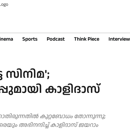
inema
Sports
Podcast
Think Piece
Interview
ട സിനിമ';
പുമായി കാളിദാസ്
കാതിരുന്നതിൽ കുറ്റബോധം തോന്നുന്നു;
യും അഭിനന്ദിച്ച് കാളിദാസ് ജയറാം