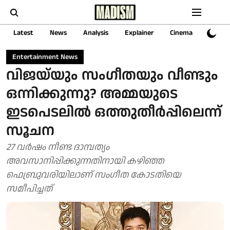
Latest
News
Analysis
Explainer
Cinema
Sports
Entertainment News
വിജയ്‌യും സംഗീതയും വീണ്ടും
ഒന്നിക്കുന്നു? അമ്മയുടെ
ഇടപെടലിൽ ഒത്തുതീർപ്പിലെന്ന്
സൂചന
27 വർഷം നീണ്ട ദാമ്പത്യം
അവസാനിപ്പിക്കുന്നതിനായി കഴിഞ്ഞ
ഫെബ്രുവരിയിലാണ് സംഗീത കോടതിയെ
സമീപിച്ചത്