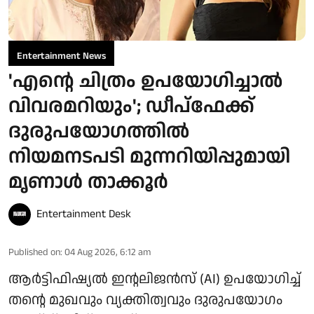
Entertainment News
'എന്റെ ചിത്രം ഉപയോഗിച്ചാൽ
വിവരമറിയും'; ഡീപ്‌ഫേക്ക്
ദുരുപയോഗത്തിൽ
നിയമനടപടി മുന്നറിയിപ്പുമായി
മൃണാൾ താക്കൂർ
Entertainment Desk
Published on
:
04 Aug 2026, 6:12 am
ആർട്ടിഫിഷ്യൽ ഇന്റലിജൻസ് (AI) ഉപയോഗിച്ച്
തന്റെ മുഖവും വ്യക്തിത്വവും ദുരുപയോഗം