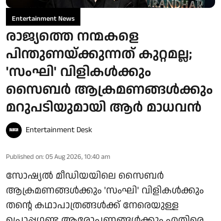
Entertainment News
രാജ്യത്തെ നന്മകളെ
പിന്തുണയ്ക്കുന്നത് കുറ്റമല്ല;
'സംഘി' വിളികൾക്കും
സൈബർ ആക്രമണങ്ങൾക്കും
മറുപടിയുമായി ആർ മാധവൻ
Entertainment Desk
Published on
:
05 Aug 2026, 10:40 am
സോഷ്യൽ മീഡിയയിലെ സൈബർ
ആക്രമണങ്ങൾക്കും 'സംഘി' വിളികൾക്കും
തന്റെ കഥാപാത്രങ്ങൾക്ക് നേരെയുള്ള
പ്രൊപ്പഗണ്ട ആരോപണങ്ങൾക്കും എതിരെ