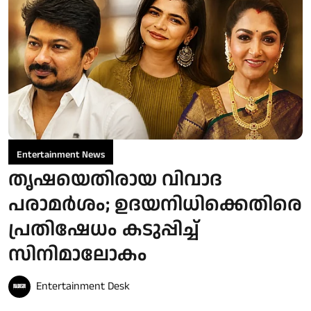
Entertainment News
തൃഷയെതിരായ വിവാദ
പരാമർശം; ഉദയനിധിക്കെതിരെ
പ്രതിഷേധം കടുപ്പിച്ച്
സിനിമാലോകം
Entertainment Desk