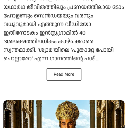
യഥാർഥ ജീവിതത്തിലും പ്രണയത്തിലായ ടോം
ഹോളണ്ടും സെൻഡയയും വരനും
വധുവുമായി എത്തുന്ന വീഡിയോ
ഇതിനോടകം ഇൻസ്റ്റഗ്രാമിൽ 40
ദശലക്ഷത്തിലധികം കാഴ്ചക്കാരെ
സ്വന്തമാക്കി. 'ശ്യാമ'യിലെ 'പൂങ്കാറ്റേ പോയി
ചൊല്ലാമോ' എന്ന ഗാനത്തിന്റെ പശ് ...
Read More