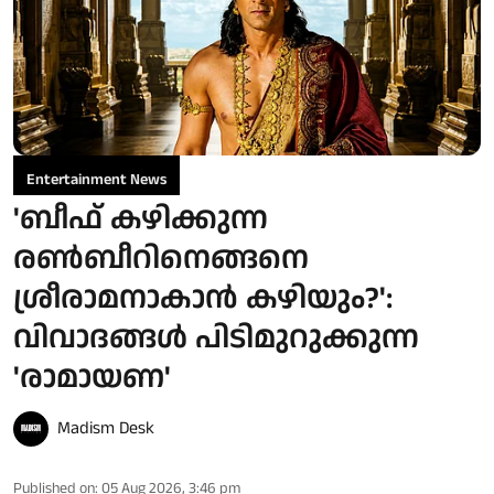
Entertainment News
'ബീഫ് കഴിക്കുന്ന
രൺബീറിനെങ്ങനെ
ശ്രീരാമനാകാൻ കഴിയും?':
വിവാദങ്ങൾ പിടിമുറുക്കുന്ന
'രാമായണ'
Madism Desk
Published on
:
05 Aug 2026, 3:46 pm