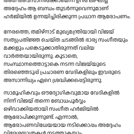
അത് അവസാനിപ്പിക്കാമെന്ന ഉറപ്പ് ലംഘിച്ച്
അദ്ദേഹം ആ ബന്ധം തുടർന്നുവെന്നുമാണ്
ഹർജിയിൽ ഉന്നയിച്ചിരിക്കുന്ന പ്രധാന ആരോപണം.
നേരത്തെ, തമിഴ്‌നാട് മുഖ്യമന്ത്രിയായി വിജയ്
സത്യപ്രതിജ്ഞ ചെയ്ത ചടങ്ങിൽ ഭാര്യ സംഗീതയും
മക്കളും പങ്കെടുക്കാതിരുന്നത് വലിയ
വാർത്തയായിരുന്നു. കൂടാതെ,
സംസ്ഥാനത്തൊട്ടാകെ നടന്ന വിജയ്‌യുടെ
തിരഞ്ഞെടുപ്പ് പ്രചാരണ വേദികളിലും ഇവരുടെ
അസാന്നിധ്യം ഏറെ ശ്രദ്ധിക്കപ്പെട്ടിരുന്നു.
സാമൂഹികവും ഔദ്യോഗികവുമായ വേദികളിൽ
നിന്ന് വിജയ് തന്നെ ബോധപൂർവ്വം
ഒഴിവാക്കിയതായി സംഗീത ഹർജിയിൽ
ആരോപിക്കുന്നുണ്ട്. എന്നാൽ,
ആരോപണവിധേയയായ നടിക്കൊപ്പം അദ്ദേഹം
വിദേശയാത്രകൾ നടത്തുകയും