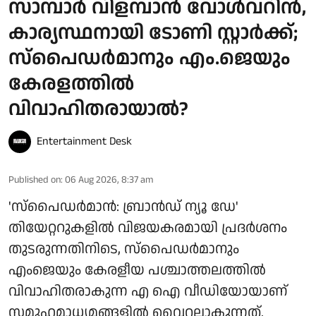
സാമ്പാർ വിളമ്പാൻ വോൾവറിൻ,
കാര്യസ്ഥനായി ടോണി സ്റ്റാർക്ക്;
സ്പൈഡർമാനും എം.ജെയും
കേരളത്തിൽ
വിവാഹിതരായാൽ?
Entertainment Desk
Published on
:
06 Aug 2026, 8:37 am
'സ്‌പൈഡർമാൻ: ബ്രാൻഡ് ന്യൂ ഡേ'
തിയേറ്ററുകളിൽ വിജയകരമായി പ്രദർശനം
തുടരുന്നതിനിടെ, സ്പൈഡർമാനും
എംജെയും കേരളീയ പശ്ചാത്തലത്തിൽ
വിവാഹിതരാകുന്ന എ ഐ വീഡിയോയാണ്
സമൂഹമാധ്യമങ്ങളിൽ വൈറലാകുന്നത്.