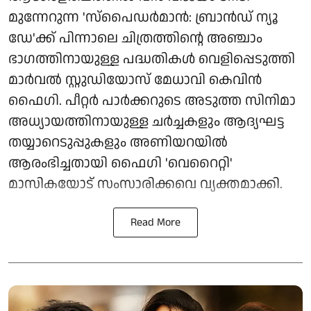
മുന്നേറുന്ന 'സ്‌പൈഡർമാൻ: ബ്രാൻഡ് ന്യൂ
ഡേ'ക്ക് പിന്നാലെ ചിത്രത്തിന്റെ അഞ്ചാം
ഭാഗത്തിനായുള്ള പദ്ധതികൾ വെളിപ്പെടുത്തി
മാർവൽ സ്റ്റുഡിയോസ് മേധാവി കെവിൻ
ഫൈഗി. പീറ്റർ പാർക്കറുടെ അടുത്ത സിനിമാ
അധ്യായത്തിനായുള്ള ചർച്ചകളും ആദ്യഘട്ട
തയ്യാറെടുപ്പുകളും അണിയറയിൽ
ആരംഭിച്ചതായി ഫൈഗി 'വെറൈറ്റി'
മാസികയോട് സംസാരിക്കവെ വ്യക്തമാക്കി.
Read More