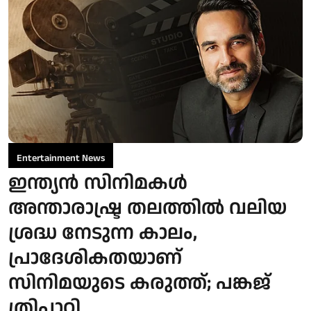
Entertainment News
ഇന്ത്യൻ സിനിമകൾ
അന്താരാഷ്ട്ര തലത്തിൽ വലിയ
ശ്രദ്ധ നേടുന്ന കാലം,
പ്രാദേശികതയാണ്
സിനിമയുടെ കരുത്ത്; പങ്കജ്
ത്രിപാഠി