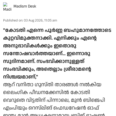
Madism Desk
Published on
:
03 Aug 2026, 11:05 am
"കോടതി എന്നെ പൂർണ്ണ ബഹുമാനത്തോടെ
കുറ്റവിമുക്തനാക്കി. എനിക്കും എന്റെ
അനുഭാവികൾക്കും ഇതൊരു
സന്തോഷവാർത്തയാണ്... ഇന്നൊരു
സുദിനമാണ്. സംഭവിക്കാനുള്ളത്
സംഭവിക്കും, അതെല്ലാം ശ്രീരാമന്റെ
നിശ്ചയമാണ്,"
ആറ് വനിതാ ഗുസ്തി താരങ്ങൾ നൽകിയ
ലൈംഗിക പീഡനക്കേസിൽ കോടതി
വെറുതെ വിട്ടതിന് പിന്നാലെ, മുൻ ബിജെപി
എംപിയും റെസ്‌ലിങ് ഫെഡറേഷൻ ഓഫ്
ഇന്ത്യ മുൻ അധ്യക്ഷനുമായ ബ്രിജ് ഭൂഷൺ