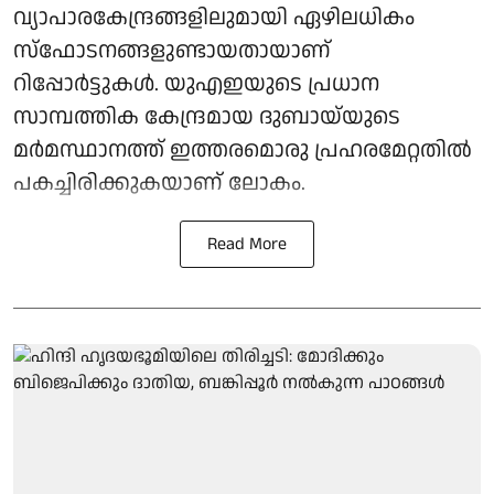
വ്യാപാരകേന്ദ്രങ്ങളിലുമായി ഏഴിലധികം
സ്ഫോടനങ്ങളുണ്ടായതായാണ്
റിപ്പോർട്ടുകൾ. യുഎഇയുടെ പ്രധാന
സാമ്പത്തിക കേന്ദ്രമായ ദുബായ്‌യുടെ
മർമസ്ഥാനത്ത് ഇത്തരമൊരു പ്രഹരമേറ്റതിൽ
പകച്ചിരിക്കുകയാണ് ലോകം.
Read More