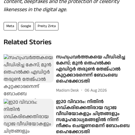
content, deepfakes and the protection of celebrity
likenesses in the digital age.
Meta
Google
Preity Zinta
Related Stories
സഹപ്രവർത്തകയെ പീഡിപ്പിച്ച
കേസ്; മുൻ തെഹൽക്ക
എഡിറ്റർ തരുൺ തേജ്പാൽ
കുറ്റക്കാരനെന്ന് ബോംബെ
ഹൈക്കോടതി
Madism Desk
06 Aug 2026
ഇ20 വിവാദം: നിതിന്‍
ഗഡ്കരിക്കെതിരായ വ്യാജ
വീഡിയോകളും ചിത്രങ്ങളും
സമൂഹമാധ്യമങ്ങളില്‍ നിന്ന്
നീക്കം ചെയ്യണമെന്ന് ബോംബെ
ഹൈക്കോടതി