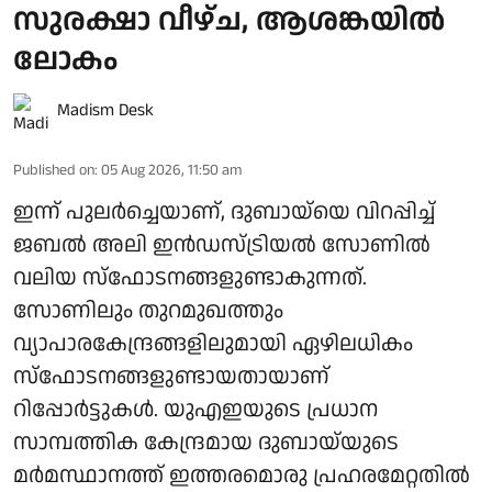
സുരക്ഷാ വീഴ്ച, ആശങ്കയിൽ
ലോകം
Madism Desk
Published on
:
05 Aug 2026, 11:50 am
ഇന്ന് പുലർച്ചെയാണ്, ദുബായ്‌യെ വിറപ്പിച്ച്
ജബൽ അലി ഇൻഡസ്ട്രിയൽ സോണിൽ
വലിയ സ്ഫോടനങ്ങളുണ്ടാകുന്നത്.
സോണിലും തുറമുഖത്തും
വ്യാപാരകേന്ദ്രങ്ങളിലുമായി ഏഴിലധികം
സ്ഫോടനങ്ങളുണ്ടായതായാണ്
റിപ്പോർട്ടുകൾ. യുഎഇയുടെ പ്രധാന
സാമ്പത്തിക കേന്ദ്രമായ ദുബായ്‌യുടെ
മർമസ്ഥാനത്ത് ഇത്തരമൊരു പ്രഹരമേറ്റതിൽ