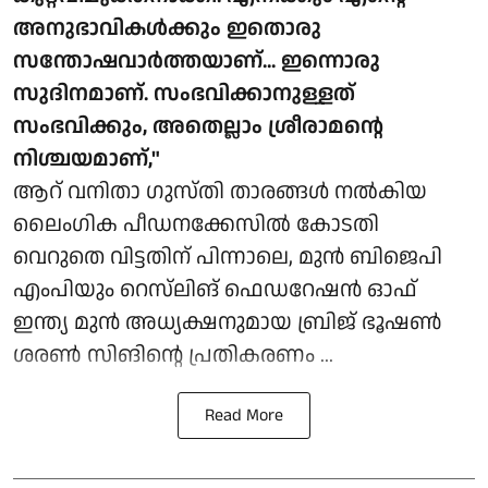
അനുഭാവികൾക്കും ഇതൊരു
സന്തോഷവാർത്തയാണ്... ഇന്നൊരു
സുദിനമാണ്. സംഭവിക്കാനുള്ളത്
സംഭവിക്കും, അതെല്ലാം ശ്രീരാമന്റെ
നിശ്ചയമാണ്,"
ആറ് വനിതാ ഗുസ്തി താരങ്ങൾ നൽകിയ
ലൈംഗിക പീഡനക്കേസിൽ കോടതി
വെറുതെ വിട്ടതിന് പിന്നാലെ, മുൻ ബിജെപി
എംപിയും റെസ്‌ലിങ് ഫെഡറേഷൻ ഓഫ്
ഇന്ത്യ മുൻ അധ്യക്ഷനുമായ ബ്രിജ് ഭൂഷൺ
ശരൺ സിങിന്റെ പ്രതികരണം ...
Read More