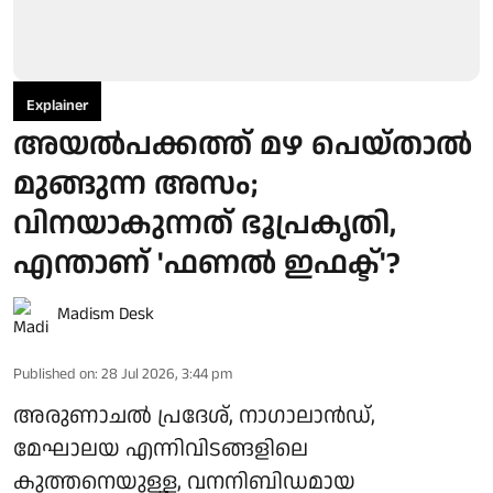
Explainer
അയൽപക്കത്ത് മഴ പെയ്താൽ
മുങ്ങുന്ന അസം;
വിനയാകുന്നത് ഭൂപ്രകൃതി,
എന്താണ് 'ഫണൽ ഇഫക്ട്'?
Madism Desk
Published on
:
28 Jul 2026, 3:44 pm
അരുണാചൽ പ്രദേശ്, നാഗാലാൻഡ്,
മേഘാലയ എന്നിവിടങ്ങളിലെ
കുത്തനെയുള്ള, വനനിബിഡമായ