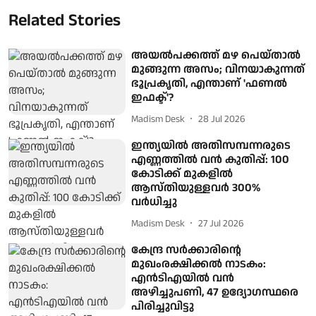
Related Stories
അയൽപക്കത്ത് മഴ പെയ്താൽ
മുങ്ങുന്ന അസം; വിനയാകുന്നത്
ഭൂപ്രകൃതി, എന്താണ് 'ഫണൽ
ഇഫക്ട്'?
Madism Desk
28 Jul 2026
ഇന്ത്യയിൽ അതിസമ്പന്നരുടെ
എണ്ണത്തിൽ വൻ കുതിപ്പ്: 100
കോടിക്ക് മുകളിൽ
ആസ്തിയുള്ളവർ 300%
വർധിച്ചു
Madism Desk
27 Jul 2026
കേന്ദ്ര സർക്കാരിന്റെ
മുഖംരക്ഷിക്കൽ നാടകം:
എൻടിഎയിൽ വൻ
അഴിച്ചുപണി, 47 ഉദ്യോഗസ്ഥരെ
പിരിച്ചുവിട്ടു