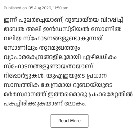
Published on
:
05 Aug 2026, 11:50 am
ഇന്ന് പുലർച്ചെയാണ്, ദുബായ്‌യെ വിറപ്പിച്ച്
ജബൽ അലി ഇൻഡസ്ട്രിയൽ സോണിൽ
വലിയ സ്ഫോടനങ്ങളുണ്ടാകുന്നത്.
സോണിലും തുറമുഖത്തും
വ്യാപാരകേന്ദ്രങ്ങളിലുമായി ഏഴിലധികം
സ്ഫോടനങ്ങളുണ്ടായതായാണ്
റിപ്പോർട്ടുകൾ. യുഎഇയുടെ പ്രധാന
സാമ്പത്തിക കേന്ദ്രമായ ദുബായ്‌യുടെ
മർമസ്ഥാനത്ത് ഇത്തരമൊരു പ്രഹരമേറ്റതിൽ
പകച്ചിരിക്കുകയാണ് ലോകം.
Read More