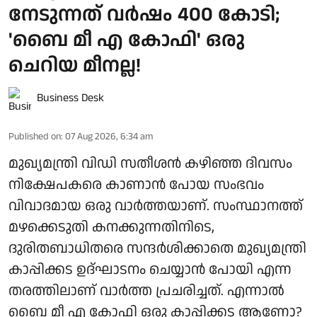
നേടുന്നത് വർഷം 400 കോടി;
'ബൈ മീ എ കോഫി' ഒരു
ചെറിയ മീനല്ല!
Business Desk
Published on
:
07 Aug 2026, 6:34 am
മുഖ്യമന്ത്രി വിഡി സതീശൻ കഴിഞ്ഞ ദിവസം
നിക്ഷേപകരെ കാണാൻ പോയ സംഭവം
വിവാദമായ ഒരു വാർത്തയാണ്. സംസ്ഥാനത്ത്
മഴക്കെടുതി കനക്കുന്നതിനിടെ,
ദുരിതബാധിതരെ സന്ദർശിക്കാതെ മുഖ്യമന്ത്രി
കാപ്പിക്കട ഉദ്ഘാടനം ചെയ്യാൻ പോയി എന്ന
തരത്തിലാണ് വാർത്ത പ്രചരിച്ചത്. എന്നാൽ
ബൈ മീ എ കോഫി ഒരു കാപ്പിക്കട ആണോ?