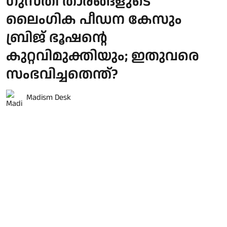
ഗുസ്തി താരങ്ങളുടെ
ലൈംഗിക പീഡന കേസും
ബ്രിജ് ഭൂഷന്റെ
കുറ്റവിമുക്തിയും; ഇതുവരെ
സംഭവിച്ചതെന്ത്?
Madism Desk
Published on
:
03 Aug 2026, 11:05 am
"കോടതി എന്നെ പൂർണ്ണ ബഹുമാനത്തോടെ
കുറ്റവിമുക്തനാക്കി. എനിക്കും എന്റെ
അനുഭാവികൾക്കും ഇതൊരു
സന്തോഷവാർത്തയാണ്... ഇന്നൊരു
സുദിനമാണ്. സംഭവിക്കാനുള്ളത്
സംഭവിക്കും, അതെല്ലാം ശ്രീരാമന്റെ