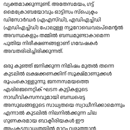
വ്യക്തമാക്കുന്നുണ്ട്. അതേസമയം, ഗട്ട്
മൈക്രോബയോവും ഓട്ടിസം സ്പെക്ട്രം
ഡിസോർഡർ (എഎസ്‌ഡി), എഡിഎച്ച്ഡി
(എഡി‌എച്ച്‌ഡി) പോലുള്ള ന്യൂറോഡെവലപ്മെന്റൽ
അവസ്ഥകളും തമ്മിൽ ബന്ധമുണ്ടാകാമെന്ന
പുതിയ നിരീക്ഷണങ്ങളാണ് ഗവേഷകർ
അവതരിപ്പിച്ചിരിക്കുന്നത്.
ഒരു കുഞ്ഞ് ജനിക്കുന്ന നിമിഷം മുതൽ തന്നെ
കുടലിൽ ലക്ഷക്കണക്കിന് സൂക്ഷ്മാണുക്കൾ
രൂപംകൊള്ളുന്നു. ജനനസമയത്തെ
എപ്പിജെനെറ്റിക് ഘടന കുട്ടികളുടെ
നാഡീവികസനവുമായി ബന്ധപ്പെട്ട
അസുഖങ്ങളുടെ സാധ്യതയെ സ്വാധീനിക്കാമെന്നും
എന്നാൽ കുടലിൽ നിലനിൽക്കുന്ന ചില
ഗുണകരമായ ബാക്ടീരിയകൾ ഈ
അപകടസാധ്യതയിൽ മാറ്റം വരുത്താൻ