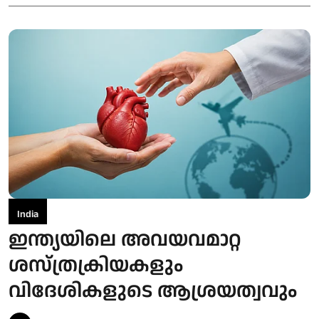
India
ഇന്ത്യയിലെ അവയവമാറ്റ
ശസ്ത്രക്രിയകളും
വിദേശികളുടെ ആശ്രയത്വവും