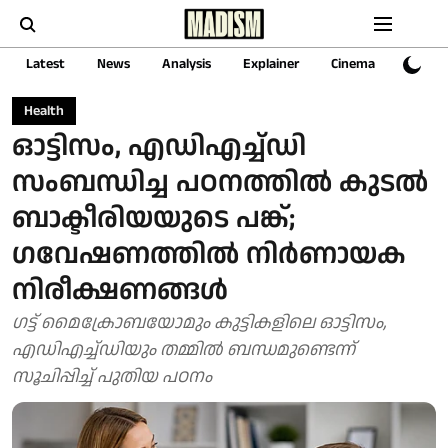
Latest
News
Analysis
Explainer
Cinema
Sports
Health
ഓട്ടിസം, എഡിഎച്ച്ഡി
സംബന്ധിച്ച പഠനത്തിൽ കുടൽ
ബാക്ടീരിയയുടെ പങ്ക്;
ഗവേഷണത്തിൽ നിർണായക
നിരീക്ഷണങ്ങൾ
ഗട്ട് മൈക്രോബയോമും കുട്ടികളിലെ ഓട്ടിസം,
എഡിഎച്ച്ഡിയും തമ്മിൽ ബന്ധമുണ്ടെന്ന്
സൂചിപ്പിച്ച് പുതിയ പഠനം