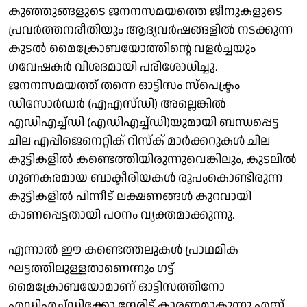
കുഞ്ഞുങ്ങളുടെ ജനനസമയത്തെ ജീനുകളുടെ
പ്രവർത്തനരീതിയും ആദ്യവർഷങ്ങളിൽ നടക്കുന്ന
കുടൽ മൈക്രോബയോത്തിന്റെ വളർച്ചയും
ഗവേഷകർ വിശദമായി പരിശോധിച്ചു.
ജനനസമയത്ത് തന്നെ ഓട്ടിസം സ്പെക്ട്രം
ഡിസോർഡർ (എഎസ്‌ഡി) അല്ലെങ്കിൽ
എഡിഎച്ച്ഡി (എഡി‌എച്ച്‌ഡി)യുമായി ബന്ധപ്പെട്ട
ചില എപ്പിജെനെറ്റിക് റിസ്ക് മാർക്കറുകൾ ചില
കുട്ടികളിൽ കണ്ടെത്തിയിരുന്നുവെങ്കിലും, കുടലിൽ
ഗുണകരമായ ബാക്ടീരിയകൾ രൂപംകൊണ്ടിരുന്ന
കുട്ടികളിൽ പിന്നീട് ലക്ഷണങ്ങൾ കുറവായി
കാണപ്പെട്ടതായി പഠനം വ്യക്തമാക്കുന്നു.
എന്നാൽ ഈ കണ്ടെത്തലുകൾ പ്രാഥമിക
ഘട്ടത്തിലുള്ളതാണെന്നും ഗട്ട്
മൈക്രോബയോമാണ് ഓട്ടിസത്തിനോ
എഡിഎച്ച്ഡിക്കോ നേരിട്ട് കാരണമാകുന്നു എന്ന്