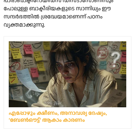
പാരാബാക്ടീറോയിഡ്സ് ഡിസ്ടാസോണിസും
പോലുള്ള ബാക്ടീരിയകളുടെ സാന്നിധ്യം ഈ
സന്ദർഭത്തിൽ ശ്രദ്ധേയമാണെന്ന് പഠനം
വ്യക്തമാക്കുന്നു.
എപ്പോഴും ക്ഷീണം, അനാവശ്യ ദേഷ്യം,
‘ബേൺഔട്ട്’ ആകാം കാരണം