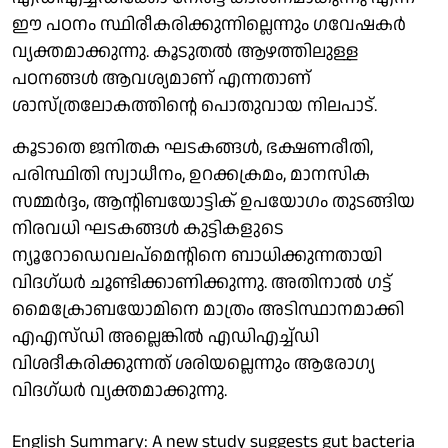
ഈ പഠനം സ്ഥിരീകരിക്കുന്നില്ലെന്നും ഗവേഷകർ
വ്യക്തമാക്കുന്നു. കൂടുതൽ ആഴത്തിലുള്ള
പഠനങ്ങൾ ആവശ്യമാണ് എന്നതാണ്
ശാസ്ത്രലോകത്തിന്റെ പൊതുവായ നിലപാട്.
കൂടാതെ ജനിതക ഘടകങ്ങൾ, ഭക്ഷണരീതി,
പരിസ്ഥിതി സ്വാധീനം, ഉറക്കക്രമം, മാനസിക
സമ്മർദ്ദം, ആന്റിബയോട്ടിക് ഉപയോഗം തുടങ്ങിയ
നിരവധി ഘടകങ്ങൾ കുട്ടികളുടെ
ന്യൂറോഡെവലപ്മെന്റിനെ ബാധിക്കുന്നതായി
വിദഗ്ധർ ചൂണ്ടിക്കാണിക്കുന്നു. അതിനാൽ ഗട്ട്
മൈക്രോബയോമിനെ മാത്രം അടിസ്ഥാനമാക്കി
എഎസ്‌ഡി അല്ലെങ്കിൽ എഡിഎച്ച്ഡി
വിശദീകരിക്കുന്നത് ശരിയല്ലെന്നും ആരോഗ്യ
വിദഗ്ധർ വ്യക്തമാക്കുന്നു.
English Summary: A new study suggests gut bacteria