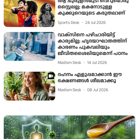
ആ ചുരുളൻമുടി വെറുമൊരു
സ്റ്റൈലല്ല; മകനോടുള്ള
കുക്കുറെയുടെ കരുതലാണ്
Sports Desk
24 Jul 2026
വാക്സിനെ പഴിചാരിയിട്ട്
കാര്യമില്ല; ഹൃദയാഘാതത്തിന്
കാരണം പുകവലിയും
ജീവിതശൈലിയുമെന്ന് പഠനം
Madism Desk
14 Jul 2026
ദഹനം എളുപ്പമാക്കാൻ ഈ
ഭക്ഷണങ്ങൾ ശീലമാക്കൂ
Madism Desk
08 Jul 2026