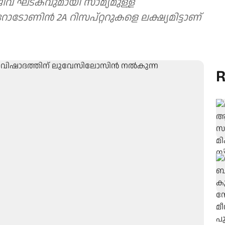
 ഘടകവുമായി സാമ്യമുള്ള
ോണിന്‍ 2A റിസപ്റ്ററുകളെ ലക്ഷ്യമിട്ടാണ്
R