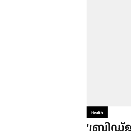
Health
'ബ്രിഡ