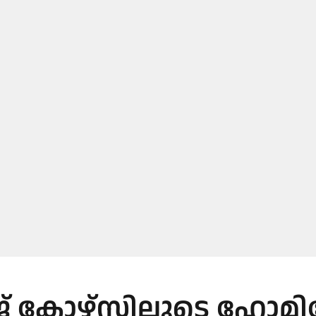
്ജ് കോഴ്സിലൂടെ ഹോമ