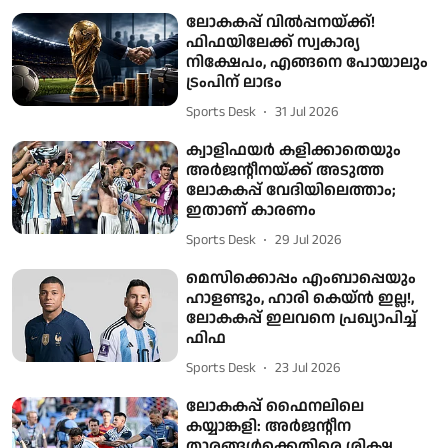
ലോകകപ്പ് വിൽപ്പനയ്ക്ക്!
ഫിഫയിലേക്ക് സ്വകാര്യ
നിക്ഷേപം, എങ്ങനെ പോയാലും
ട്രംപിന് ലാഭം
Sports Desk
31 Jul 2026
ക്വാളിഫയർ കളിക്കാതെയും
അർജന്റീനയ്ക്ക് അടുത്ത
ലോകകപ്പ് വേദിയിലെത്താം;
ഇതാണ് കാരണം
Sports Desk
29 Jul 2026
മെസിക്കൊപ്പം എംബാപ്പെയും
ഹാളണ്ടും, ഹാരി കെയ്ൻ ഇല്ല!,
ലോകകപ്പ് ഇലവനെ പ്രഖ്യാപിച്ച്
ഫിഫ
Sports Desk
23 Jul 2026
ലോകകപ്പ് ഫൈനലിലെ
കയ്യാങ്കളി: അർജന്റീന
താരങ്ങൾക്കെതിരെ ശിക്ഷ