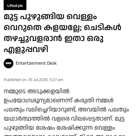
Lifestyle
മുട്ട പുഴുങ്ങിയ വെള്ളം
വെറുതെ കളയല്ലേ; ചെടികൾ
തഴച്ചുവളരാൻ ഇതാ ഒരു
എളുപ്പവഴി
Entertainment Desk
Published on
:
25 Jul 2026, 5:27 am
നമ്മുടെ അടുക്കളയിൽ
ഉപയോഗശൂന്യമാണെന്ന് കരുതി നമ്മൾ
പലതും വലിച്ചെറിയാറുണ്ട്, അവയിൽ പലതും
യഥാർത്ഥത്തിൽ വളരെ വിലപ്പെട്ടതാണ്. മുട്ട
പുഴുങ്ങിയ ശേഷം ശേഷിക്കുന്ന വെള്ളം