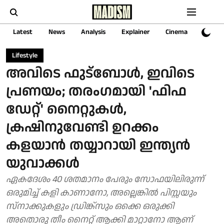
Latest
News
Analysis
Explainer
Cinema
Sports
Lifestyle
അവിടെ ഫുട്‌ബോള്‍, ഇവിടെ
പ്രണയം; തരംഗമായി 'ഫിഫ
ഡേറ്റ്' നൈറ്റുകള്‍,
ക്രഷിനുവേണ്ടി ഉറക്കം
കളയാന്‍ തയ്യാറായി ഇന്ത്യന്‍
യുവാക്കള്‍
ഏകദേശം 40 ശതമാനം പേരും സോഫയിലിരുന്ന്
ഒരുമിച്ച് കളി കാണാനോ, അല്ലെങ്കില്‍ പിസ്സയും
സ്‌നാക്കുകളും ഡ്രിങ്ക്സും ഒക്കെ ഒരുക്കി
അതൊരു തീം നൈറ്റ് ആക്കി മാറ്റാനോ ആണ്