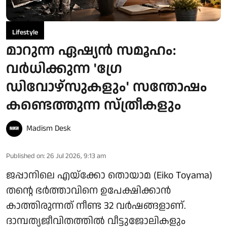
Lifestyle
മാറുന്ന ഏഷ്യൻ സമൂഹം:
വർധിക്കുന്ന 'ഗ്രേ
ഡിവോഴ്‌സുകളും' സന്തോഷം
കണ്ടെത്തുന്ന സ്ത്രീകളും
Madism Desk
Published on
:
26 Jul 2026, 9:13 am
ജപ്പാനിലെ എയ്ക്കോ തൊയാമ (Eiko Toyama)
തന്റെ ഭർത്താവിനെ ഉപേക്ഷിക്കാൻ
കാത്തിരുന്നത് നീണ്ട 32 വർഷങ്ങളാണ്.
ദാമ്പത്യജീവിതത്തിൽ വീട്ടുജോലികളും