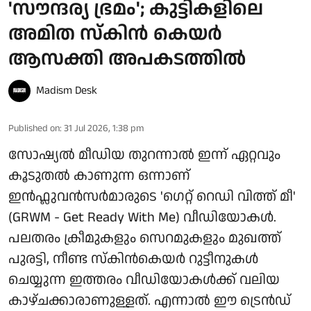
'സൗന്ദര്യ ഭ്രമം'; കുട്ടികളിലെ
അമിത സ്കിൻ കെയർ
ആസക്തി അപകടത്തിൽ
Madism Desk
Published on
:
31 Jul 2026, 1:38 pm
സോഷ്യൽ മീഡിയ തുറന്നാൽ ഇന്ന് ഏറ്റവും
കൂടുതൽ കാണുന്ന ഒന്നാണ്
ഇൻഫ്ലുവൻസർമാരുടെ 'ഗെറ്റ് റെഡി വിത്ത് മീ'
(GRWM - Get Ready With Me) വീഡിയോകൾ.
പലതരം ക്രീമുകളും സെറമുകളും മുഖത്ത്
പുരട്ടി, നീണ്ട സ്കിൻകെയർ റുട്ടീനുകൾ
ചെയ്യുന്ന ഇത്തരം വീഡിയോകൾക്ക് വലിയ
കാഴ്ചക്കാരാണുള്ളത്. എന്നാൽ ഈ ട്രെൻഡ്