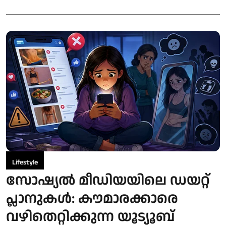
Lifestyle
സോഷ്യൽ മീഡിയയിലെ ഡയറ്റ്
പ്ലാനുകൾ: കൗമാരക്കാരെ
വഴിതെറ്റിക്കുന്ന യൂട്യൂബ്