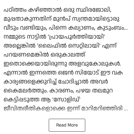
പഠിത്തം കഴിഞ്ഞാൽ ഒരു സ്ഥിരജോലി,
മുപ്പതാകുന്നതിന് മുൻപ് സ്വന്തമായിട്ടൊരു
വീടും വണ്ടിയും, പിന്നെ കല്യാണം, കുടുംബം...
നമ്മുടെ നാട്ടിൽ 'പ്രായപൂർത്തിയായി'
അല്ലെങ്കിൽ 'ലൈഫിൽ സെറ്റിലായി' എന്ന്
പറയണമെങ്കിൽ ഒരുകാലത്ത്
ഇതൊക്കെയായിരുന്നു അളവുകോലുകൾ.
എന്നാൽ ഇന്നത്തെ ജെൻ സിയോട് ഈ വക
കാര്യങ്ങളെക്കുറിച്ച് ചോദിച്ചാൽ അവർ
കൈമലർത്തും. കാരണം, പഴയ തലമുറ
കെട്ടിപ്പടുത്ത ആ 'സോളിഡ്'
ജീവിതരീതികളൊക്കെ ഇന്ന് മാറിമറിഞ്ഞിരി ...
Read More