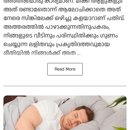
അത്തരമൊരു കാര്യമാണ്. മിക്ക ആളുകളും
അത് രണ്ടാമതൊന്ന് ആലോചിക്കാതെ അത്
നേരെ സിങ്കിലേക്ക് ഒഴിച്ചു കളയാറാണ് പതിവ്.
അത്തരത്തിൽ പാഴാക്കുന്നതിനുപകരം,
നിങ്ങളുടെ വീടിനും പരിസ്ഥിതിക്കും ഗുണം
ചെയ്യുന്ന ലളിതവും പ്രകൃതിദത്തവുമായ
രീതിയിൽ നിങ്ങൾക്ക് അത ...
Read More