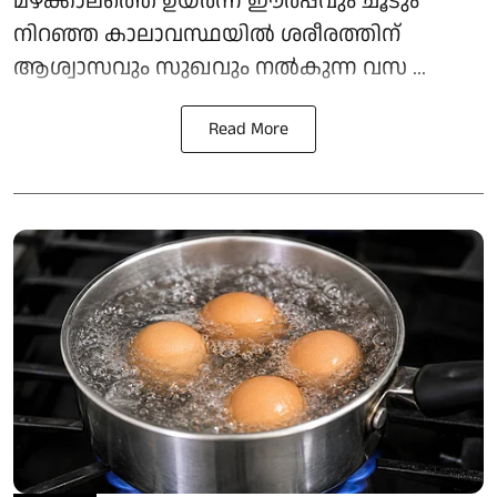
മഴക്കാലത്തെ ഉയർന്ന ഈർപ്പവും ചൂടും
നിറഞ്ഞ കാലാവസ്ഥയിൽ ശരീരത്തിന്
ആശ്വാസവും സുഖവും നൽകുന്ന വസ ...
Read More