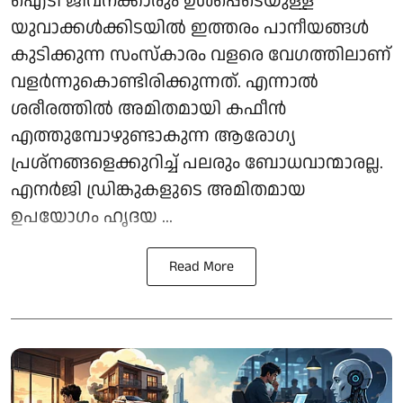
ഐടി ജീവനക്കാരും ഉൾപ്പെടെയുള്ള
യുവാക്കൾക്കിടയിൽ ഇത്തരം പാനീയങ്ങൾ
കുടിക്കുന്ന സംസ്കാരം വളരെ വേഗത്തിലാണ്
വളർന്നുകൊണ്ടിരിക്കുന്നത്. എന്നാൽ
ശരീരത്തിൽ അമിതമായി കഫീൻ
എത്തുമ്പോഴുണ്ടാകുന്ന ആരോഗ്യ
പ്രശ്നങ്ങളെക്കുറിച്ച് പലരും ബോധവാന്മാരല്ല.
എനർജി ഡ്രിങ്കുകളുടെ അമിതമായ
ഉപയോഗം ഹൃദയ ...
Read More