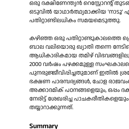
ഒരു ദക്ഷിണേന്ത്യൻ റെസ്റ്റോറന്റ് ത
ഒടുവിൽ യാഥാർത്ഥ്യമാക്കിയ 'നാടൂ' എന
പതിറ്റാണ്ടിലധികം സമയമെടുത്തു.
കഴിഞ്ഞ ഒരു പതിറ്റാണ്ടുകാലത്ത
ബാല വലിയൊരു ഖ്യാതി തന്നെ നേടിയെടുത്
ആധികാരികമായ തമിഴ് വിഭവങ്ങളില
2000 വർഷം പഴക്കമുള്ള സംഘകാലത്
പുനരുജ്ജീവിപ്പിച്ചതുമാണ് ഇതിൽ ശ്
ഭക്ഷണ പാരമ്പര്യങ്ങൾ, ചോള രാജവംശത
അക്കാദമിക് പഠനങ്ങളെയും, ഒപ്പം ദക
നേരിട്ട് ശേഖരിച്ച പാചകരീതികളെയും
തയ്യാറാക്കുന്നത്.
Summary