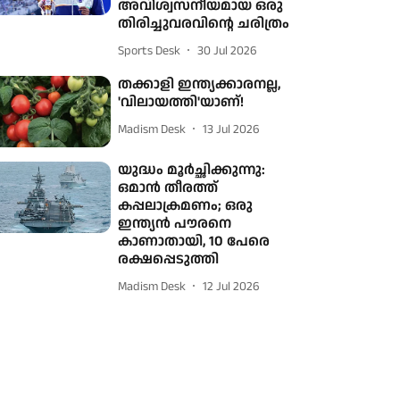
അവിശ്വസനീയമായ ഒരു
തിരിച്ചുവരവിന്റെ ചരിത്രം
Sports Desk
30 Jul 2026
തക്കാളി ഇന്ത്യക്കാരനല്ല,
'വിലായത്തി'യാണ്!
Madism Desk
13 Jul 2026
യുദ്ധം മൂർച്ഛിക്കുന്നു:
ഒമാൻ തീരത്ത്
കപ്പലാക്രമണം; ഒരു
ഇന്ത്യൻ പൗരനെ
കാണാതായി, 10 പേരെ
രക്ഷപ്പെടുത്തി
Madism Desk
12 Jul 2026