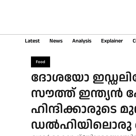
Latest
News
Analysis
Explainer
C
Food
ദോശയോ ഇഡ്ഡലിയ
സൗത്ത് ഇന്ത്യൻ 
ഹിന്ദിക്കാരുടെ 
ഡൽഹിയിലൊരു 