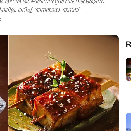
ൽ തനത് ദക്ഷിണേന്ത്യൻ വിഭവങ്ങളെന്ന്
്കില്ല. മറിച്ച്, 'തനതായ' തനത്
ം
R