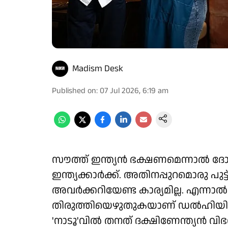
Madism Desk
Published on
:
07 Jul 2026, 6:19 am
സൗത്ത് ഇന്ത്യൻ ഭക്ഷണമെന്നാൽ ദ
ഇന്ത്യക്കാർക്ക്. അതിനപ്പുറമൊരു പുട്
അവർക്കറിയേണ്ട കാര്യമില്ല. എന
തിരുത്തിയെഴുതുകയാണ് ഡൽഹിയിലെ 
'നാടൂ'വിൽ തനത് ദക്ഷിണേന്ത്യൻ വിഭവങ്