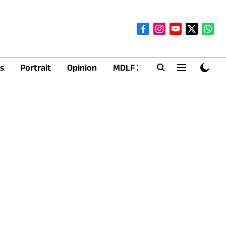
s
Portrait
Opinion
MDLF 2026