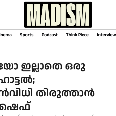
inema
Sports
Podcast
Think Piece
Interview
ോ ഇല്ലാതെ ഒരു
ഹോട്ടൽ;
മുൻവിധി തിരുത്താൻ
ഷെഫ്