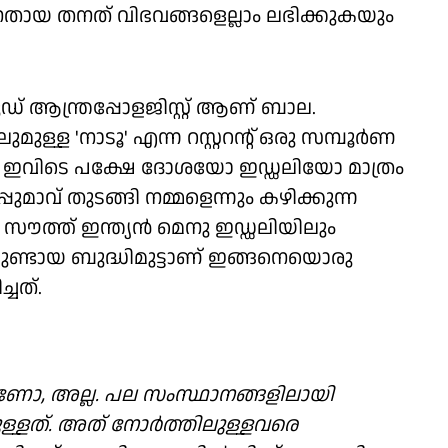
, തനതായ തനത് വിഭവങ്ങളെല്ലാം ലഭിക്കുകയും
് ആന്ത്രപ്പോളജിസ്റ്റ് ആണ് ബാല.
്ള 'നാടൂ' എന്ന റസ്റ്ററന്റ് ഒരു സമ്പൂർണ
 ഇവിടെ പക്ഷേ ദോശയോ ഇഡ്ഡലിയോ മാത്രം
ഉപ്പുമാവ് തുടങ്ങി നമ്മളെന്നും കഴിക്കുന്ന
സൗത്ത് ഇന്ത്യൻ മെനു ഇഡ്ഡലിയിലും
ലുണ്ടായ ബുദ്ധിമുട്ടാണ് ഇങ്ങനെയൊരു
്ചത്.
മാണോ, അല്ല. പല സംസ്ഥാനങ്ങളിലായി
്ളത്. അത് നോർത്തിലുള്ളവരെ