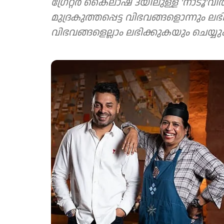
ഗ്രേറ്റർ കൈലാഷ് 3യിലുള്ള 'നാടൂ'വി
മുദ്രകുത്തപ്പെട്ട വിഭവങ്ങളൊന്നും ലഭിക
വിഭവങ്ങളെല്ലാം ലഭിക്കുകയും ചെയ്യു