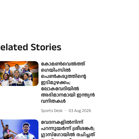
elated Stories
കോമൺവെൽത്ത്
ഗെയിംസിൽ
പെൺകരുത്തിന്റെ
ഇടിമുഴക്കം;
ലോകവേദിയിൽ
അഭിമാനമായി ഇന്ത്യൻ
വനിതകൾ
Sports Desk
03 Aug 2026
വേദനകളിൽനിന്ന്
പറന്നുയർന്ന് ശ്രീശങ്കർ;
ഗ്ലാസ്ഗോയിൽ രചിച്ചത്