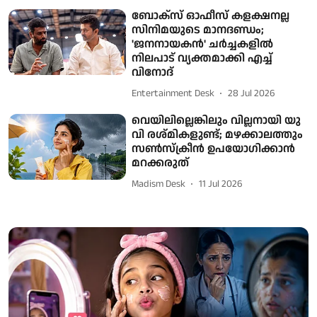
ബോക്സ് ഓഫീസ് കളക്ഷനല്ല
സിനിമയുടെ മാനദണ്ഡം;
'ജനനായകൻ' ചർച്ചകളിൽ
നിലപാട് വ്യക്തമാക്കി എച്ച്
വിനോദ്
Entertainment Desk
28 Jul 2026
വെയിലില്ലെങ്കിലും വില്ലനായി യു
വി രശ്മികളുണ്ട്; മഴക്കാലത്തും
സൺസ്ക്രീൻ ഉപയോഗിക്കാൻ
മറക്കരുത്
Madism Desk
11 Jul 2026