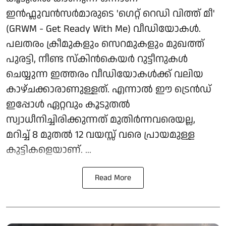
ഇൻഫ്ലുവൻസർമാരുടെ 'ഗെറ്റ് റെഡി വിത്ത് മീ'
(GRWM - Get Ready With Me) വീഡിയോകൾ.
പലതരം ക്രീമുകളും സെറമുകളും മുഖത്ത്
പുരട്ടി, നീണ്ട സ്കിൻകെയർ റുട്ടീനുകൾ
ചെയ്യുന്ന ഇത്തരം വീഡിയോകൾക്ക് വലിയ
കാഴ്ചക്കാരാണുള്ളത്. എന്നാൽ ഈ ട്രെൻഡ്
ഇപ്പോൾ ഏറ്റവും കൂടുതൽ
സ്വാധീനിച്ചിരിക്കുന്നത് മുതിർന്നവരെയല്ല,
മറിച്ച് 8 മുതൽ 12 വയസ്സ് വരെ പ്രായമുള്ള
കുട്ടികളെയാണ്. ...
Read More