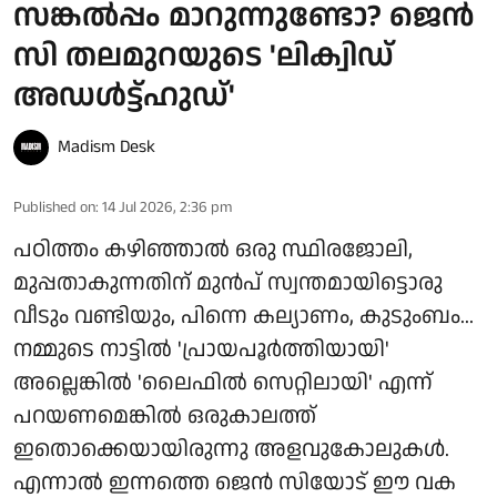
സങ്കൽപ്പം മാറുന്നുണ്ടോ? ജെൻ
സി തലമുറയുടെ 'ലിക്വിഡ്
അഡൾട്ട്ഹുഡ്'
Madism Desk
Published on
:
14 Jul 2026, 2:36 pm
പഠിത്തം കഴിഞ്ഞാൽ ഒരു സ്ഥിരജോലി,
മുപ്പതാകുന്നതിന് മുൻപ് സ്വന്തമായിട്ടൊരു
വീടും വണ്ടിയും, പിന്നെ കല്യാണം, കുടുംബം...
നമ്മുടെ നാട്ടിൽ 'പ്രായപൂർത്തിയായി'
അല്ലെങ്കിൽ 'ലൈഫിൽ സെറ്റിലായി' എന്ന്
പറയണമെങ്കിൽ ഒരുകാലത്ത്
ഇതൊക്കെയായിരുന്നു അളവുകോലുകൾ.
എന്നാൽ ഇന്നത്തെ ജെൻ സിയോട് ഈ വക