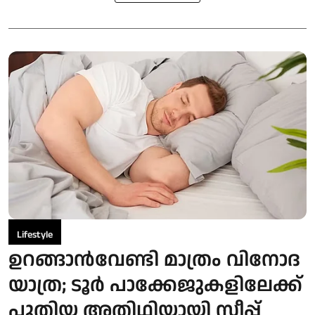
Lifestyle
ഉറങ്ങാൻവേണ്ടി മാത്രം വിനോദ
യാത്ര; ടൂർ പാക്കേജുകളിലേക്ക്
പുതിയ അതിഥിയായി സ്ലീപ്പ്