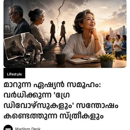
Lifestyle
മാറുന്ന ഏഷ്യൻ സമൂഹം:
വർധിക്കുന്ന 'ഗ്രേ
ഡിവോഴ്‌സുകളും' സന്തോഷം
കണ്ടെത്തുന്ന സ്ത്രീകളും
Madism Desk