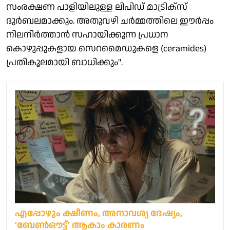
സംരക്ഷണ പാളിയിലുള്ള ലിപിഡ് മാട്രിക്സ്
ദുർബലമാക്കും. അതുവഴി ചർമ്മത്തിലെ ഈർപ്പം
നിലനിർത്താൻ സഹായിക്കുന്ന പ്രധാന
കൊഴുപ്പുകളായ സെറമൈഡുകളെ (ceramides)
പ്രതികൂലമായി ബാധിക്കും".
എപ്പോഴും ക്ഷീണം, അനാവശ്യ ദേഷ്യം,
‘ബേൺഔട്ട്’ ആകാം കാരണം