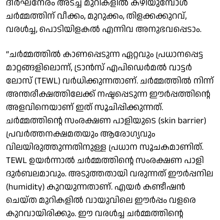
ദീർഘനേരം അടച്ച മുറികളിൽ കഴിയുമ്പോൾ
ചർമ്മത്തിന് വീക്കം, മുറുക്കം, തിളക്കക്കുറവ്,
വരൾച്ച, പൊടിയിളകൽ എന്നിവ അനുഭവപ്പെടാം.
“ചർമ്മത്തിൽ കാണപ്പെടുന്ന ഏറ്റവും പ്രധാനപ്പെട്ട
മാറ്റങ്ങളിലൊന്ന്, ട്രാൻസ്‌ എപിഡെർമൽ വാട്ടർ
ലോസ് (TEWL) വർധിക്കുന്നതാണ്. ചർമ്മത്തിൽ നിന്ന്
അന്തരീക്ഷത്തിലേക്ക് നഷ്ടപ്പെടുന്ന ഈർപ്പത്തിന്റെ
അളവിനെയാണ് ഇത് സൂചിപ്പിക്കുന്നത്.
ചർമ്മത്തിന്റെ സംരക്ഷണ പാളിയുടെ (skin barrier)
പ്രവർത്തനക്ഷമതയും ആരോഗ്യവും
വിലയിരുത്തുന്നതിനുള്ള പ്രധാന സൂചകമാണിത്.
TEWL ഉയർന്നാൽ ചർമ്മത്തിന്റെ സംരക്ഷണ പാളി
ദുർബലമാവും. അടുത്തതായി വരുന്നത് ഈർപ്പനില
(humidity) കുറയുന്നതാണ്. എയർ കണ്ടീഷൻ
ചെയ്ത മുറികളിൽ വായുവിലെ ഈർപ്പം വളരെ
കുറവായിരിക്കും. ഈ വരൾച്ച ചർമ്മത്തിന്റെ