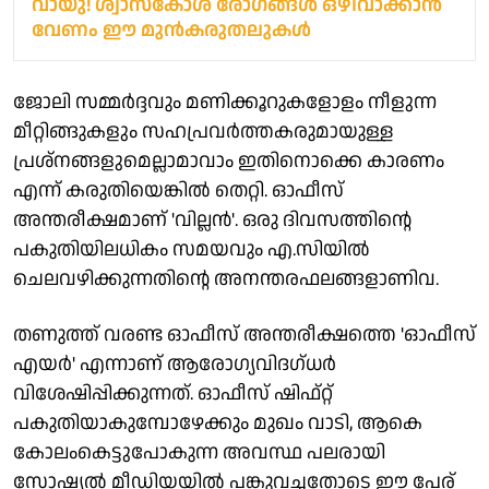
വായു! ശ്വാസകോശ രോഗങ്ങൾ ഒഴിവാക്കാൻ
വേണം ഈ മുൻകരുതലുകൾ
ജോലി സമ്മർദ്ദവും മണിക്കൂറുകളോളം നീളുന്ന
മീറ്റിങ്ങുകളും സഹപ്രവർത്തകരുമായുള്ള
പ്രശ്നങ്ങളുമെല്ലാമാവാം ഇതിനൊക്കെ കാരണം
എന്ന് കരുതിയെങ്കിൽ തെറ്റി. ഓഫീസ്
അന്തരീക്ഷമാണ് 'വില്ലന്‍'. ഒരു ദിവസത്തിന്റെ
പകുതിയിലധികം സമയവും എ.സിയിൽ
ചെലവഴിക്കുന്നതിന്റെ അനന്തരഫലങ്ങളാണിവ.
തണുത്ത് വരണ്ട ഓഫീസ് അന്തരീക്ഷത്തെ 'ഓഫീസ്
എയർ' എന്നാണ് ആരോഗ്യവിദഗ്ധർ
വിശേഷിപ്പിക്കുന്നത്. ഓഫീസ് ഷിഫ്റ്റ്
പകുതിയാകുമ്പോഴേക്കും മുഖം വാടി, ആകെ
കോലംകെട്ടുപോകുന്ന അവസ്ഥ പലരായി
സോഷ്യൽ മീഡിയയിൽ പങ്കുവച്ചതോടെ ഈ പേര്