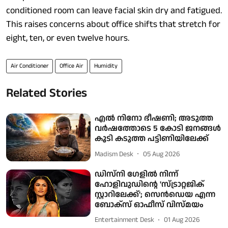
conditioned room can leave facial skin dry and fatigued.
This raises concerns about office shifts that stretch for
eight, ten, or even twelve hours.
Air Conditioner
Office Air
Humidity
Related Stories
എൽ നിനോ ഭീഷണി; അടുത്ത
വർഷത്തോടെ 5 കോടി ജനങ്ങൾ
കൂടി കടുത്ത പട്ടിണിയിലേക്ക്
Madism Desk
05 Aug 2026
ഡിസ്നി ഗേളിൽ നിന്ന്
ഹോളിവുഡിന്റെ 'സ്ട്രാറ്റജിക്
സ്റ്റാറിലേക്ക്'; സെൻഡെയ എന്ന
ബോക്സ് ഓഫീസ് വിസ്മയം
Entertainment Desk
01 Aug 2026