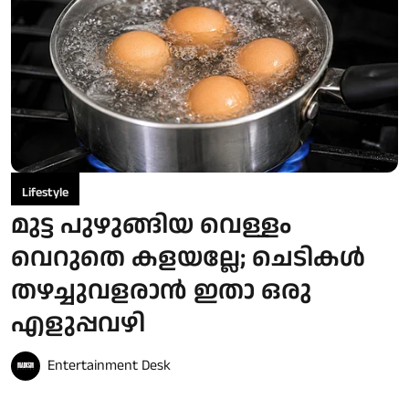
Lifestyle
മുട്ട പുഴുങ്ങിയ വെള്ളം
വെറുതെ കളയല്ലേ; ചെടികൾ
തഴച്ചുവളരാൻ ഇതാ ഒരു
എളുപ്പവഴി
Entertainment Desk