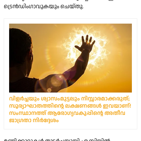
ട്രെൻഡിംഗാവുകയും ചെയ്തു.
വിളർച്ചയും ശ്വാസംമുട്ടലും നിസ്സാരമാക്കരുത്;
സൂര്യാഘാതത്തിന്റെ ലക്ഷണങ്ങൾ ഇവയാണ്!
സംസ്ഥാനത്ത് ആരോഗ്യവകുപ്പിന്റെ അതീവ
ജാഗ്രതാ നിർദ്ദേശം