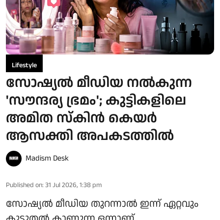
Lifestyle
സോഷ്യൽ മീഡിയ നൽകുന്ന
'സൗന്ദര്യ ഭ്രമം'; കുട്ടികളിലെ
അമിത സ്കിൻ കെയർ
ആസക്തി അപകടത്തിൽ
Madism Desk
Published on
:
31 Jul 2026, 1:38 pm
സോഷ്യൽ മീഡിയ തുറന്നാൽ ഇന്ന് ഏറ്റവും
കൂടുതൽ കാണുന്ന ഒന്നാണ്