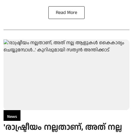
Read More
News
'രാഷ്ട്രീയം നല്ലതാണ്, അത് നല്ല