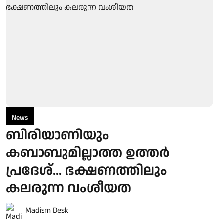
News
ബിരിയാണിയും
കബാബുമില്ലാത്ത ഉത്തർ
പ്രദേശ്... ഭക്ഷണത്തിലും
കലരുന്ന വംശീയത
Madism Desk