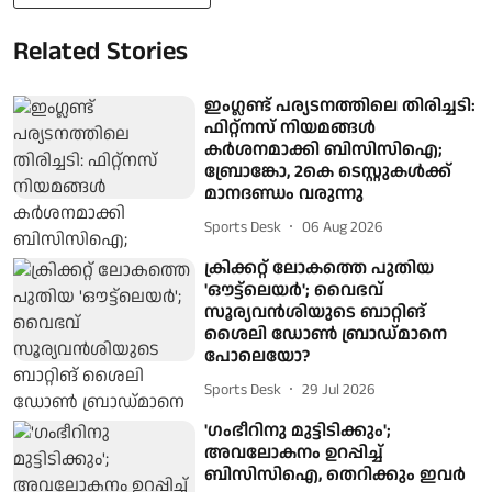
Related Stories
ഇംഗ്ലണ്ട് പര്യടനത്തിലെ തിരിച്ചടി:
ഫിറ്റ്നസ് നിയമങ്ങൾ
കർശനമാക്കി ബിസിസിഐ;
ബ്രോങ്കോ, 2കെ ടെസ്റ്റുകൾക്ക്
മാനദണ്ഡം വരുന്നു
Sports Desk
06 Aug 2026
ക്രിക്കറ്റ് ലോകത്തെ പുതിയ
'ഔട്ട്ലെയര്‍'; വൈഭവ്
സൂര്യവൻശിയുടെ ബാറ്റിങ്
ശൈലി ഡോണ്‍ ബ്രാഡ്മാനെ
പോലെയോ?
Sports Desk
29 Jul 2026
'ഗംഭീറിനു മുട്ടിടിക്കും';
അവലോകനം ഉറപ്പിച്ച്
ബിസിസിഐ, തെറിക്കും ഇവർ