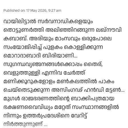
Published on
:
17 May 2026, 9:27 am
വായിലിട്ടാൽ സർവനാഡികളെയും
തൊട്ടുണർത്തി അലിഞ്ഞിറങ്ങുന്ന ലഖ്‌നൗവി
കബാബ്. അരിയും മാംസവും ഒരുപോലെ
സംയോജിപ്പിച്ച് പുളകം കൊള്ളിക്കുന്ന
മൊറാദാബാദി ബിരിയാണി...
സുഗന്ധവ്യഞ്ജനങ്ങൾക്കൊപ്പം തൈര്,
വെളുത്തുള്ളി എന്നിവ ചേർത്ത്
മണിക്കൂറുകളോളം മൺകലത്തിൽ പാകം
ചെയ്തെടുക്കുന്ന അസിംഗഢ് ഹൻഡി മട്ടൺ...
മുഗൾ രാജഭരണത്തിന്റെ ബാക്കിപത്രമായ
ഭക്ഷണവൈവിധ്യം മറ്റേത് സംസ്ഥാനങ്ങളിൽ
നിന്നും ഉത്തർപ്രദേശിനെ വേറിട്ട്
നിർത്തുന്നുണ് ...