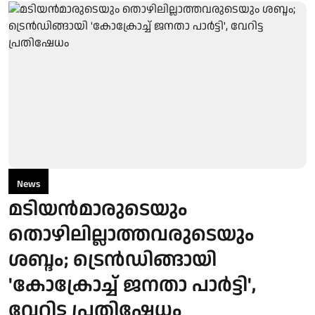
News
മടിയന്‍മാരുടെയും
തൊഴിലില്ലാത്തവരുടെയും
ശബ്ദം; ട്രെൻഡിങ്ങായി
'കോക്രോച്ച് ജനതാ പാർട്ടി',
വേറിട്ട പ്രതിഷേധം