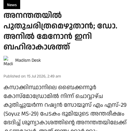
News
അനന്തതയിൽ
പുതുചരിത്രമെഴുതാൻ; ഡോ.
അനിൽ മേനോൻ ഇനി
ബഹിരാകാശത്ത്
Madism Desk
Published on
:
15 Jul 2026, 2:49 am
കസാക്കിസ്ഥാനിലെ ബൈക്കന്നൂർ
കോസ്മോഡ്രോമിൽ നിന്ന് ചൊവ്വാഴ്ച
കുതിച്ചുയർന്ന റഷ്യൻ സോയൂസ് എം എസ്-29
(Soyuz MS-29) പേടകം ഭൂമിയുടെ അന്തരീക്ഷം
ഭേദിച്ച് ശൂന്യാകാശത്തിന്റെ അനന്തതയിലേക്ക്