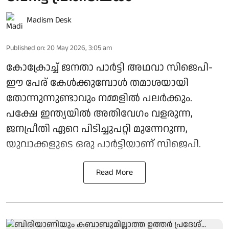
Madism Desk
Published on
:
20 May 2026, 3:05 am
കോക്രോച്ച് ജനതാ പാർട്ടി അഥവാ സിജെപി-
ഈ പേര് കേൾക്കുമ്പോൾ തമാശയായി
തോന്നുന്നുണ്ടാവും നമ്മളിൽ പലർക്കും.
പക്ഷേ ഇന്ത്യയിൽ അതിവേഗം വളരുന്ന,
ജനപ്രീതി ഏറെ പിടിച്ചുപറ്റി മുന്നേറുന്ന,
യുവാക്കളുടെ ഒരു പാർട്ടിയാണ് സിജെപി.
Read More