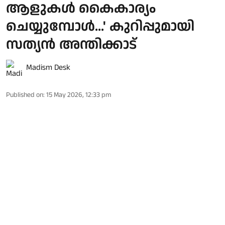
ആളുകൾ കൈകാര്യം
ചെയ്യുമ്പോൾ...' കുറിപ്പുമായി
സത്യൻ അന്തിക്കാട്
Madism Desk
Published on
:
15 May 2026, 12:33 pm
കേരളത്തിന്റെ നിയുക്ത മുഖ്യമന്ത്രി വി.ഡി
സതീശനെ അഭിനന്ദിച്ച് സംവിധായകൻ സത്യൻ
അന്തിക്കാട് ഫേസ്ബുക്കിലിട്ട കുറിപ്പ്
ശ്രദ്ധേയമാകുന്നു. സന്ദേശം സിനിമ
പരാമർശിച്ചാണ് കുറിപ്പ്. സിനിമയുടെ സന്ദേശം
ഉൾക്കൊണ്ട രാഷ്ട്രീയക്കാരനാണ്
സതീശനെന്നാണ് കുറിപ്പിന്റെ ഉള്ളടക്കം.
വി ഡി സതീശൻ ഏറ്റവും പുതിയ തലമുറയുടെ