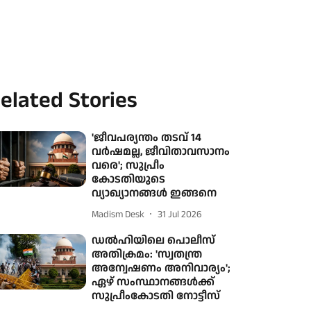
elated Stories
'ജീവപര്യന്തം തടവ് 14
വർഷമല്ല, ജീവിതാവസാനം
വരെ'; സുപ്രീം
കോടതിയുടെ
വ്യാഖ്യാനങ്ങൾ ഇങ്ങനെ
Madism Desk
31 Jul 2026
ഡൽഹിയിലെ പൊലീസ്
അതിക്രമം: 'സ്വതന്ത്ര
അന്വേഷണം അനിവാര്യം';
ഏഴ് സംസ്ഥാനങ്ങൾക്ക്
സുപ്രീംകോടതി നോട്ടീസ്