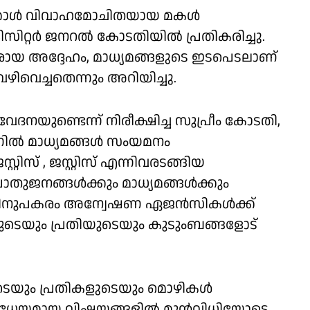
്കാൾ വിവാഹമോചിതയായ മകൾ
ളിസിറ്റർ ജനറൽ കോടതിയിൽ പ്രതികരിച്ചു.
ാജരായ അദ്ദേഹം, മാധ്യമങ്ങളുടെ ഇടപെടലാണ്
വെച്ചതെന്നും അറിയിച്ചു.
നയുണ്ടെന്ന് നിരീക്ഷിച്ച സുപ്രീം കോടതി,
ടിംഗിൽ മാധ്യമങ്ങൾ സംയമനം
റ്റിസ് , ജസ്റ്റിസ് എന്നിവരടങ്ങിയ
ുജനങ്ങൾക്കും മാധ്യമങ്ങൾക്കും
്നതിനുപകരം അന്വേഷണ ഏജൻസികൾക്ക്
ടെയും പ്രതിയുടെയും കുടുംബങ്ങളോട്
െയും പ്രതികളുടെയും മൊഴികൾ
 വിധേയമായ വിഷയങ്ങളിൽ മുൻവിധിയോടെ