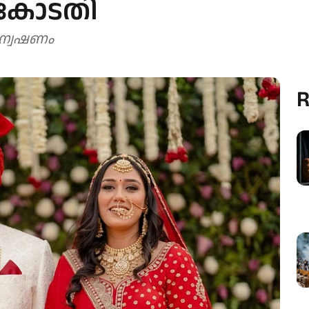
 കോടതി
്വേഷണം
R