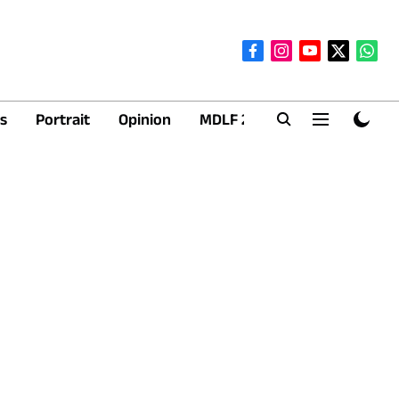
s
Portrait
Opinion
MDLF 2026