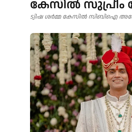
കേസിൽ സുപ്രീം
ട്വിഷ ശർമ്മ കേസിൽ സിബിഐ അന