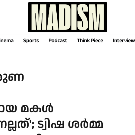
inema
Sports
Podcast
Think Piece
Interview
ാരുണ
ായ മകൾ
്ലത്'; ട്വിഷ ശർമ്മ