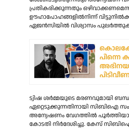
പ്രതികരിക്കുന്നതും ഒഴിവാക്കണമെ
ഊഹാപോഹങ്ങളിൽനിന്ന് വിട്ടുനിൽ
ഏജൻസിയിൽ വിശ്വാസം പുലർത്തുകയു
കൊലക്കേ
പിന്നെ 
അഭിനയപാ
പിടിവീണ
ട്വിഷ ശർമ്മയുടെ മരണവുമായി ബന്
ഏറ്റെടുക്കുന്നതിനായി സിബിഐ സംഘം ഭോ
അന്വേഷണം വേഗത്തിൽ പൂർത്തിയാക
കോടതി നിർദേശിച്ചു. കേസ് സിബി