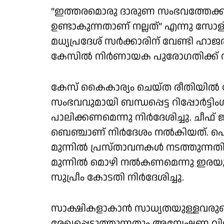
“ഇത്തരമൊരു ദാരുണ സംഭവത്തേക
ഉണ്ടാകുന്നതാണ് നല്ലത്” എന്നു സോ
മധ്യപ്രദേശ് സർക്കാരിന് വേണ്ടി ഹ
കേസിൽ നിർണായക പുരോഗതിക്ക് വഴി
കേസ് കൈകാര്യം ചെയ്ത രീതിയിൽ വേദ
സംഭവവുമായി ബന്ധപ്പെട്ട റിപ്പോർട്
പാലിക്കണമെന്നു നിർദേശിച്ചു. ചീഫ് ജസ്
ബെഞ്ചാണ് നിർദേശം നൽകിയത്. പൊത
മുന്നിൽ പ്രസ്താവനകൾ നടത്തുന
മുന്നിൽ മൊഴി നൽകണമെന്നു ഇരയു
സുപ്രീം കോടതി നിർദേശിച്ചു.
സാക്ഷികളാകാൻ സാധ്യതയുള്ളവരുട
രേഖപ്പെടുത്തുന്നതും അന്വേഷണ