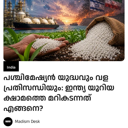
India
പശ്ചിമേഷ്യന്‍ യുദ്ധവും വള
പ്രതിസന്ധിയും: ഇന്ത്യ യൂറിയ
ക്ഷാമത്തെ മറികടന്നത്
എങ്ങനെ?
Madism Desk