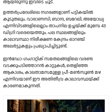
ആയിരുന്നു ഇവിടെ ചൂട്.
ഉത്തർപ്രദേശിലെ നഗരങ്ങളാണ് പട്ടികയിൽ
കൂടുതലും. വാരാണസി, ബാന്ദ, ബറേലി, അയോധ്യ
എന്നിവിടങ്ങളിലെല്ലാം താപനില ഉച്ചയ്ക്ക് മുമ്പേ 43
ഡിഗ്രി വരെയെത്തും. പല സ്ഥലങ്ങളിലും
കാലാവസ്ഥാ നിരീക്ഷണ കേന്ദ്രം ഓറഞ്ച്
അലർട്ടുകളും പ്രഖ്യാപിച്ചിട്ടുണ്ട്.
ഇൻഡോ-ഗംഗാറ്റിക് സമതലങ്ങളിലെ വരണ്ട
വടക്കുപടിഞ്ഞാറൻ കാറ്റുകൾ, തെളിഞ്ഞ
ആകാശം, കാലതാമസമുള്ള പ്രീ-മൺസൂൺ മഴ
എന്നിവയാണ് ഈ അതിതീവ്ര കാലാവസ്ഥയ്ക്ക്
കാരണമാകുന്നത്.