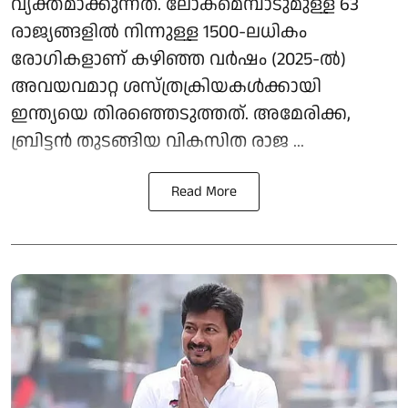
വ്യക്തമാക്കുന്നത്. ലോകമെമ്പാടുമുള്ള 63
രാജ്യങ്ങളിൽ നിന്നുള്ള 1500-ലധികം
രോഗികളാണ് കഴിഞ്ഞ വർഷം (2025-ൽ)
അവയവമാറ്റ ശസ്ത്രക്രിയകൾക്കായി
ഇന്ത്യയെ തിരഞ്ഞെടുത്തത്. അമേരിക്ക,
ബ്രിട്ടൻ തുടങ്ങിയ വികസിത രാജ ...
Read More