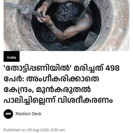
India
'തോട്ടിപ്പണിയിൽ' മരിച്ചത് 498
പേർ: അംഗീകരിക്കാതെ
കേന്ദ്രം, മുൻകരുതൽ
പാലിച്ചില്ലെന്ന് വിശദീകരണം
Madism Desk
Published on
:
05 Aug 2026, 9:50 am