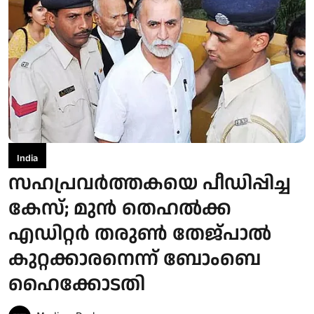
India
സഹപ്രവർത്തകയെ പീഡിപ്പിച്ച
കേസ്; മുൻ തെഹൽക്ക
എഡിറ്റർ തരുൺ തേജ്പാൽ
കുറ്റക്കാരനെന്ന് ബോംബെ
ഹൈക്കോടതി