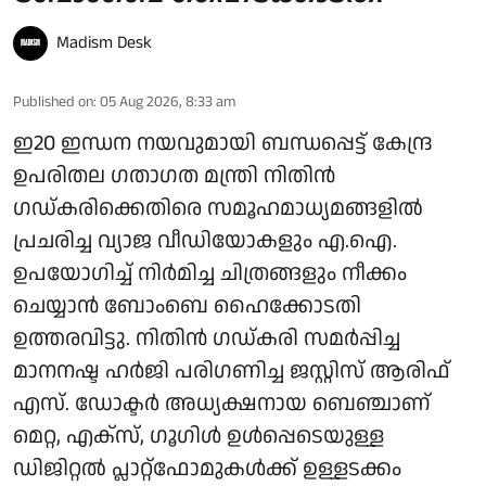
Madism Desk
Published on
:
05 Aug 2026, 8:33 am
ഇ20 ഇന്ധന നയവുമായി ബന്ധപ്പെട്ട് കേന്ദ്ര
ഉപരിതല ഗതാഗത മന്ത്രി നിതിൻ
ഗഡ്കരിക്കെതിരെ സമൂഹമാധ്യമങ്ങളിൽ
പ്രചരിച്ച വ്യാജ വീഡിയോകളും എ.ഐ.
ഉപയോഗിച്ച് നിർമിച്ച ചിത്രങ്ങളും നീക്കം
ചെയ്യാൻ ബോംബെ ഹൈക്കോടതി
ഉത്തരവിട്ടു. നിതിൻ ഗഡ്കരി സമർപ്പിച്ച
മാനനഷ്ട ഹർജി പരിഗണിച്ച ജസ്റ്റിസ് ആരിഫ്
എസ്. ഡോക്ടർ അധ്യക്ഷനായ ബെഞ്ചാണ്
മെറ്റ, എക്സ്, ഗൂഗിൾ ഉൾപ്പെടെയുള്ള
ഡിജിറ്റൽ പ്ലാറ്റ്ഫോമുകൾക്ക് ഉള്ളടക്കം