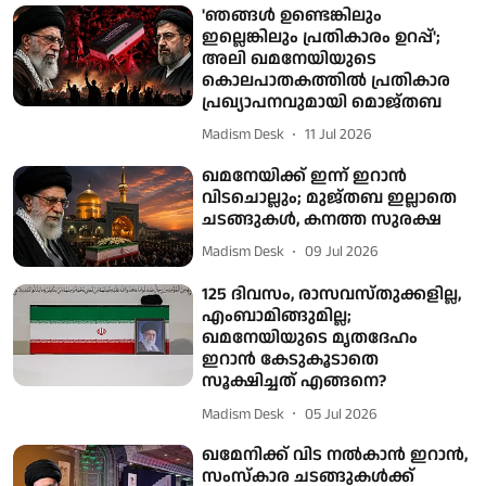
'ഞങ്ങൾ ഉണ്ടെങ്കിലും
ഇല്ലെങ്കിലും പ്രതികാരം ഉറപ്പ്';
അലി ഖമനേയിയുടെ
കൊലപാതകത്തിൽ പ്രതികാര
പ്രഖ്യാപനവുമായി മൊജ്തബ
Madism Desk
11 Jul 2026
ഖമനേയിക്ക് ഇന്ന് ഇറാൻ
വിടചൊല്ലും; മുജ്തബ ഇല്ലാതെ
ചടങ്ങുകൾ, കനത്ത സുരക്ഷ
Madism Desk
09 Jul 2026
125 ദിവസം, രാസവസ്തുക്കളില്ല,
എംബാമിങ്ങുമില്ല;
ഖമനേയിയുടെ മൃതദേഹം
ഇറാൻ കേടുകൂടാതെ
സൂക്ഷിച്ചത് എങ്ങനെ?
Madism Desk
05 Jul 2026
ഖമേനിക്ക് വിട നൽകാൻ ഇറാൻ,
സംസ്കാര ചടങ്ങുകൾക്ക്