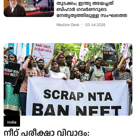
തുടക്കം; ഇന്ത്യ അയച്ചത്
ബിഹാർ ഗവർണറുടെ
നേതൃത്വത്തിലുള്ള സംഘത്തെ
Madism Desk
03 Jul 2026
India
നീറ്റ് പരീക്ഷാ വിവാദം: