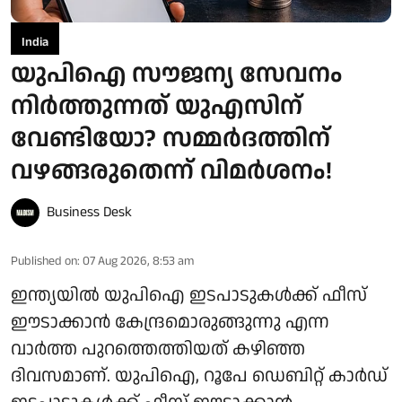
India
യുപിഐ സൗജന്യ സേവനം
നിർത്തുന്നത് യുഎസിന്
വേണ്ടിയോ? സമ്മർദത്തിന്
വഴങ്ങരുതെന്ന് വിമർശനം!
Business Desk
Published on
:
07 Aug 2026, 8:53 am
ഇന്ത്യയിൽ യുപിഐ ഇടപാടുകൾക്ക് ഫീസ്
ഈടാക്കാൻ കേന്ദ്രമൊരുങ്ങുന്നു എന്ന
വാർത്ത പുറത്തെത്തിയത് കഴിഞ്ഞ
ദിവസമാണ്. യുപിഐ, റൂപേ ഡെബിറ്റ് കാർഡ്