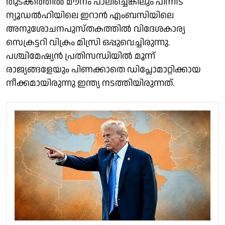
തുടക്കത്തിൽ മൗനം പാലിച്ചെങ്കിലും പിന്നീട്
ന്യൂഡൽഹിയിലെ ഇറാൻ എംബസിയിലെ
അനുശോചനപുസ്തകത്തിൽ വിദേശകാര്യ
സെക്രട്ടറി വിക്രം മിസ്രി ഒപ്പുവെച്ചിരുന്നു.
പശ്ചിമേഷ്യൻ പ്രതിസന്ധിയിൽ മൂന്ന്
രാജ്യങ്ങളേയും പിണക്കാതെ ഡിപ്ലോമാറ്റിക്കായ
നീക്കമായിരുന്നു ഇന്ത്യ നടത്തിയിരുന്നത്.