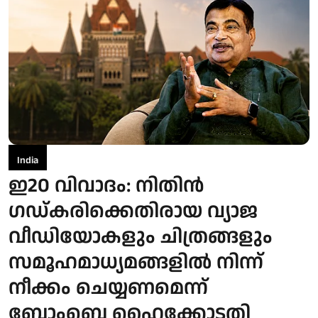
India
ഇ20 വിവാദം: നിതിന്‍
ഗഡ്കരിക്കെതിരായ വ്യാജ
വീഡിയോകളും ചിത്രങ്ങളും
സമൂഹമാധ്യമങ്ങളില്‍ നിന്ന്
നീക്കം ചെയ്യണമെന്ന്
ബോംബെ ഹൈക്കോടതി