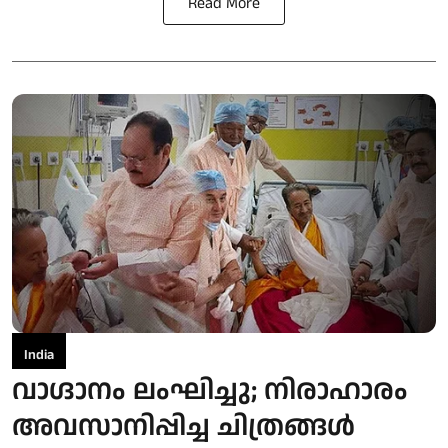
Read More
India
വാഗ്ദാനം ലംഘിച്ചു; നിരാഹാരം
അവസാനിപ്പിച്ച ചിത്രങ്ങൾ