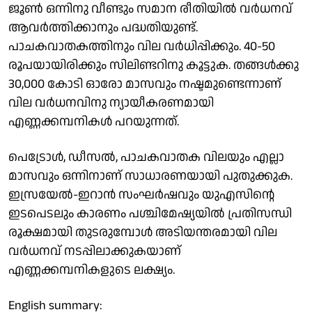
ജൂൺ ഒന്നിനു വീണ്ടും സമാന രീതിയിൽ വർധനവ്
ആവർത്തിക്കാനും പദ്ധതിയുണ്ട്.
പാചകവാതകത്തിനും വില വർധിപ്പിക്കും. 40-50
രൂപയായിരിക്കും സിലിണ്ടറിനു കൂട്ടുക. തങ്ങൾക്കു
30,000 കോടി ഓരോ മാസവും നഷ്ടമുണ്ടെന്നാണ്
വില വർധനവിനു ന്യായീകരണമായി
എണ്ണക്കമ്പനികൾ പറയുന്നത്.
പെട്രോൾ, ഡീസൽ, പാചകവാതക വിലയും എല്ലാ
മാസവും ഒന്നിനാണ് സാധാരണയായി പുതുക്കുക.
ഇസ്രയേൽ-ഇറാൻ സംഘർഷവും യുഎസിന്റെ
ഇടപെടലും കാരണം പശ്ചിമേഷ്യയിൽ പ്രതിസന്ധി
രൂക്ഷമായി തുടരുമ്പോൾ അടിയന്തരമായി വില
വർധനവ് നടപ്പിലാക്കുകയാണ്
എണ്ണക്കമ്പനികളുടെ ലക്ഷ്യം.
English summary: