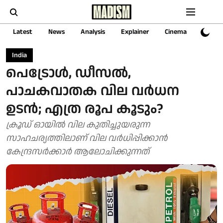
Latest
News
Analysis
Explainer
Cinema
Sports
India
പെട്രോൾ, ഡീസൽ,
പാചകവാതക വില വർധന
ഉടൻ; എത്ര രൂപ കൂടും?
ക്രൂഡ് ഓയിൽ വില കുതിച്ചുയരുന്ന
സാഹചര്യത്തിലാണ് വില വർധിപ്പിക്കാൻ
കേന്ദ്രസർക്കാർ ആലോചിക്കുന്നത്