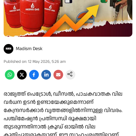
Madism Desk
Published on
:
12 May 2026, 5:26 am
രാജ്യത്ത് പെട്രോൾ, ഡീസൽ, പാചകവാതക വില
വർധന ഉടൻ ഉണ്ടായേക്കുമെന്നാണ്
കേന്ദ്രസർക്കാർ വൃത്തങ്ങളിൽനിന്നുള്ള വിവരം.
പശ്ചിമേഷ്യൻ പ്രതിസന്ധി രൂക്ഷമായി
തുടരുന്നതിനാൽ ക്രൂഡ് ഓയിൽ വില
കുതിച്ചുയരുകയാണ്. ഈ സാഹചര്യത്തിലാണ്