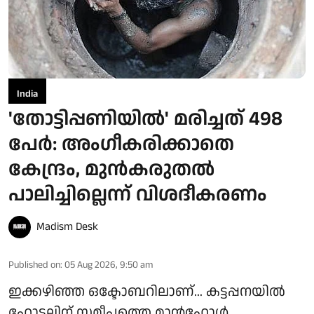
India
'തോട്ടിപ്പണിയിൽ' മരിച്ചത് 498
പേർ: അംഗീകരിക്കാതെ
കേന്ദ്രം, മുൻകരുതൽ
പാലിച്ചില്ലെന്ന് വിശദീകരണം
Madism Desk
Published on
:
05 Aug 2026, 9:50 am
ഇക്കഴിഞ്ഞ ഒക്ടോബറിലാണ്... കട്ടപ്പനയിൽ
ഹോട്ടലിന് സമീപത്തെ മാൻഹോൾ