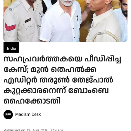
India
സഹപ്രവർത്തകയെ പീഡിപ്പിച്ച
കേസ്; മുൻ തെഹൽക്ക
എഡിറ്റർ തരുൺ തേജ്പാൽ
കുറ്റക്കാരനെന്ന് ബോംബെ
ഹൈക്കോടതി
Madism Desk
Published on
:
06 Aug 2026, 7:19 am