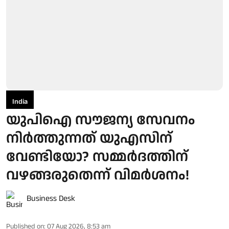
India
യുപിഐ സൗജന്യ സേവനം
നിർത്തുന്നത് യുഎസിന്
വേണ്ടിയോ? സമ്മർദത്തിന്
വഴങ്ങരുതെന്ന് വിമർശനം!
Business Desk
Published on
:
07 Aug 2026, 8:53 am