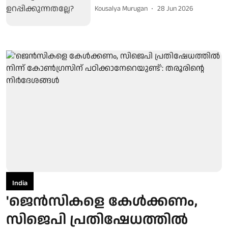
Kousalya Murugan
28 Jun 2026
India
'ജെൻസികളെ കേൾക്കണം,
സിജെപി പ്രതിഷേധത്തിൽ