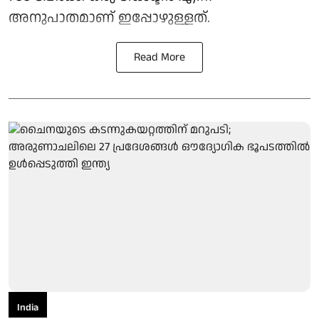
അനുപാതമാണ് ഇപ്പോഴുള്ളത്.
Read More
India