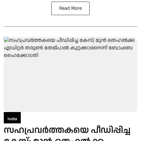
Read More
India
സഹപ്രവർത്തകയെ പീഡിപ്പിച്ച