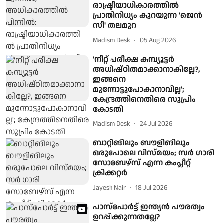
രാഷ്ട്രീയാധികാരത്തില്‍
പ്രാതിനിധ്യം കുറയുന്ന 'ജെന്‍
സീ' തലമുറ
Madism Desk
05 Aug 2026
'നീറ്റ് പരീക്ഷ കമ്പ്യൂട്ടർ
അധിഷ്ഠിതമാക്കാനാകില്ലേ?,
ഇങ്ങനെ
മുന്നോട്ടുപോകാനാവില്ല';
കേന്ദ്രത്തിനെതിരെ സുപ്രിം
കോടതി
Madism Desk
24 Jul 2026
ബാറ്റിങിലും ബൗളിങിലും
ഒരുപോലെ വിസ്മയം; സർ ഗാരി
സോബേഴ്സ് എന്ന കംപ്ലീറ്റ്
ക്രിക്കറ്റർ
Jayesh Nair
18 Jul 2026
പാസ്‌പോര്‍ട്ട് ഇന്ത്യന്‍ പൗരത്വം
ഉറപ്പിക്കുന്നതല്ലേ?