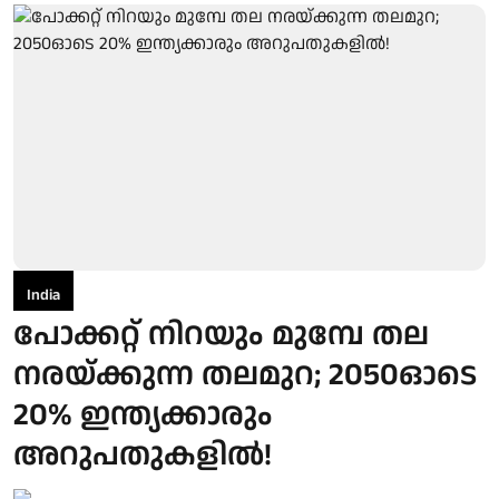
India
പോക്കറ്റ് നിറയും മുമ്പേ തല
നരയ്ക്കുന്ന തലമുറ; 2050ഓടെ
20% ഇന്ത്യക്കാരും
അറുപതുകളിൽ!