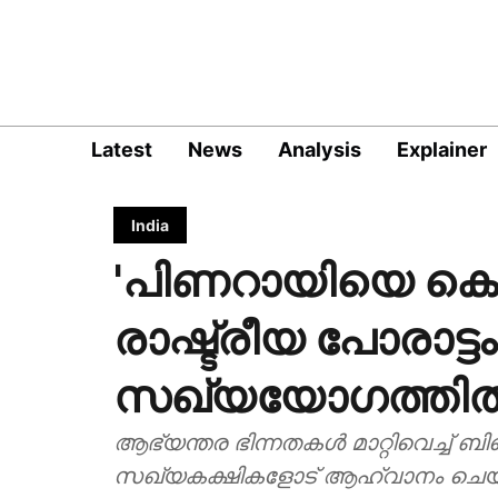
Latest
News
Analysis
Explainer
India
'പിണറായിയെ കെട്ടി
രാഷ്ട്രീയ പോരാട്ട
സഖ്യയോഗത്തില്‍ 
ആഭ്യന്തര ഭിന്നതകള്‍ മാറ്റിവെച്ച് ബി
സഖ്യകക്ഷികളോട് ആഹ്വാനം ചെയ്ത 