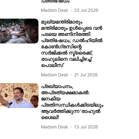
പ്രതിഷേധം
Madism Desk
23 Jul 2026
മുഖ്യമന്ത്രിമാരും
മന്ത്രിമാരും ഉൾപ്പെടെ വൻ
പടയെ അണിനിരത്തി
പ്രതിഷേധം; ഡൽഹിയിൽ
കോൺഗ്രസിന്റെ
സർജിക്കൽ സ്ട്രൈക്ക്,
രാഹുലിനെ വലിച്ചിഴച്ച്
പൊലീസ്
Madism Desk
21 Jul 2026
പ്രഖ്യാപനം,
അപ്രത്യക്ഷമാകൽ:
ജനകീയ
പ്രതിസന്ധികൾക്കിടയിലും
ആവർത്തിക്കുന്ന 'രാഹുൽ
ശൈലി'
Madism Desk
13 Jul 2026