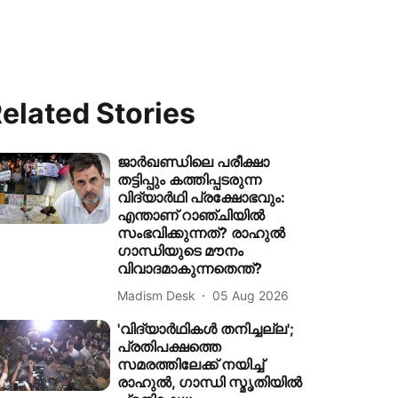
elated Stories
ജാർഖണ്ഡിലെ പരീക്ഷാ
തട്ടിപ്പും കത്തിപ്പടരുന്ന
വിദ്യാർഥി പ്രക്ഷോഭവും:
എന്താണ് റാഞ്ചിയിൽ
സംഭവിക്കുന്നത്? രാഹുൽ
ഗാന്ധിയുടെ മൗനം
വിവാദമാകുന്നതെന്ത്?
Madism Desk
05 Aug 2026
'വിദ്യാര്‍ഥികള്‍ തനിച്ചല്ല';
പ്രതിപക്ഷത്തെ
സമരത്തിലേക്ക് നയിച്ച്
രാഹുല്‍, ഗാന്ധി സ്മൃതിയില്‍