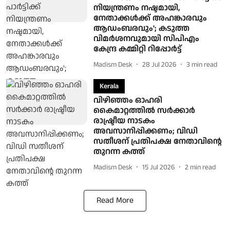
നിയന്ത്രണം നഷ്ടമായി,
നേതാക്കൾക്ക് അഹങ്കാരവും
ആഡംബരവും'; കടുത്ത
വിമർശനവുമായി സിപിഎം
കേന്ദ്ര കമ്മിറ്റി റിപ്പോർട്ട്
Madism Desk
28 Jul 2026
3
min read
Kerala
വിഴിഞ്ഞം ഓഹരി
കൈമാറ്റത്തിൽ സർക്കാർ
രാഷ്ട്രീയ നാടകം
അവസാനിപ്പിക്കണം; വിഡി
സതീശന് പ്രതിപക്ഷ നേതാവിന്റെ
തുറന്ന കത്ത്
Madism Desk
15 Jul 2026
2
min read
Read More