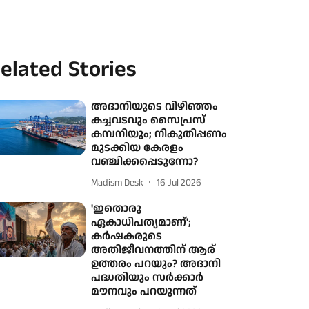
elated Stories
അദാനിയുടെ വിഴിഞ്ഞം
കച്ചവടവും സൈപ്രസ്
കമ്പനിയും; നികുതിപ്പണം
മുടക്കിയ കേരളം
വഞ്ചിക്കപ്പെടുന്നോ?
Madism Desk
16 Jul 2026
'ഇതൊരു
ഏകാധിപത്യമാണ്';
കര്‍ഷകരുടെ
അതിജീവനത്തിന് ആര്
ഉത്തരം പറയും? അദാനി
പദ്ധതിയും സര്‍ക്കാര്‍
മൗനവും പറയുന്നത്