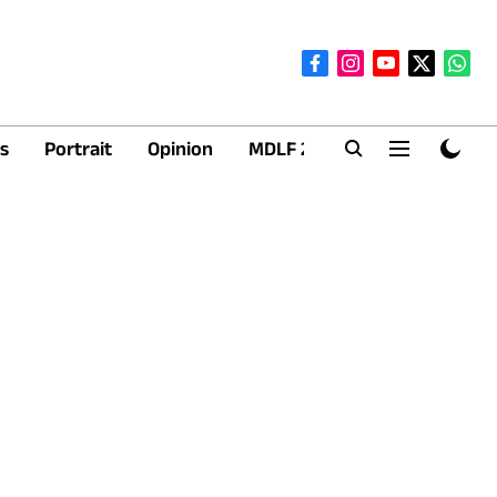
s
Portrait
Opinion
MDLF 2026