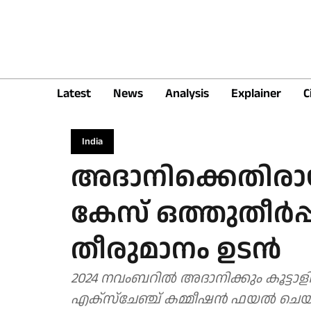
Latest
News
Analysis
Explainer
C
India
അദാനിക്കെതിര
കേസ് ഒത്തുതീര്‍പ
തീരുമാനം ഉടന്‍
2024 നവംബറില്‍ അദാനിക്കും കൂട്ടാള
എക്‌സ്‌ചേഞ്ച് കമ്മീഷന്‍ ഫയല്‍ ചെയ്