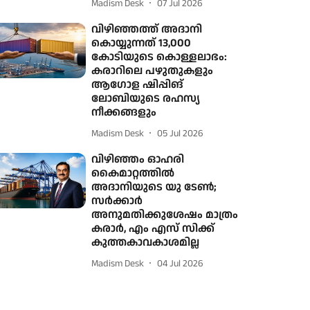
Madism Desk
07 Jul 2026
വിഴിഞ്ഞത്ത് അദാനി
കൊയ്യുന്നത് 13,000
കോടിയുടെ കൊള്ളലാഭം:
കരാറിലെ പഴുതുകളും
ആഗോള ഷിപ്പിങ്
ലോബിയുടെ രഹസ്യ
നീക്കങ്ങളും
Madism Desk
05 Jul 2026
വിഴിഞ്ഞം ഓഹരി
കൈമാറ്റത്തിൽ
അദാനിയുടെ യു ടേൺ;
സർക്കാർ
അനുമതിക്കുശേഷം മാത്രം
കരാർ, എം എസ് സിക്ക്
കുത്തകാവകാശമില്ല
Madism Desk
04 Jul 2026