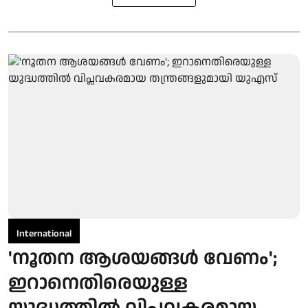
International
'നൂതന ആശയങ്ങൾ വേണം';
ഇറാനെതിരെയുള്ള
യുദ്ധത്തിൽ വിപ്ലവകരമായ