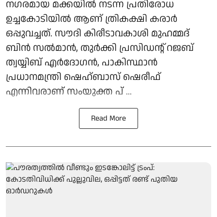
നഗരമായ മക്കയില്‍ നടന്ന പ്രതിരോധ
ഉച്ചകോടിയില്‍ ആണ് ത്രികക്ഷി കരാര്‍
ഒപ്പുവച്ചത്. സൗദി കിരീടാവകാശി മുഹമ്മദ്
ബിന്‍ സല്‍മാന്‍, തുര്‍ക്കി പ്രസിഡന്റ് റജബ്
ത്വയ്യിബ് എര്‍ദോഗന്‍, പാകിസ്ഥാന്‍
പ്രധാനമന്ത്രി ഷെഹ്ബാസ് ഷെരീഫ്
എന്നിവരാണ് സംയുക്ത പ് ...
Read More