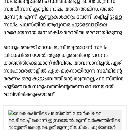
സലീമിന്റെ മരണം സ്ഥിരീകരിച്ചു. ഖാൻ യൂനിസ്
സർവീസസ് ക്ലബ്ബിനൊപ്പം അൽ അഖ്സ, അൽ
മുസദ്ദർ എന്നീ ക്ലബ്ബുകൾക്കും വേണ്ടി കളിച്ചിട്ടുള്ള
സലീം, പലസ്തീൻ ആഭ്യന്തര ഫുട്ബോളിലെ
ശ്രദ്ധേയനായ ഗോൾകീപ്പർമാരിൽ ഒരാളായിരുന്നു.
വെറും അഞ്ച് മാസം മുമ്പ് മാത്രമാണ് സലീം
വിവാഹിതനായത്. ആദ്യ കുഞ്ഞിന്റെ ജനനം
കാത്തിരിക്കെയാണ് ജീവിതം അവസാനിച്ചത്. ഏഴ്
സഹോദരങ്ങളിൽ ഏക മകനായിരുന്ന സലീമിന്റെ
മരണം ഒരു കുടുംബത്തിന്റെ മാത്രമല്ല, ഫലസ്തീൻ
ഫുട്ബോൾ സമൂഹത്തിന്റെതന്നെ വേദനയായി
മാറിയിരിക്കുകയാണ്.