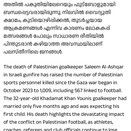
അതിൽ പകുതിയിലേറെയും ഫുട്ബോളുമായി
ബന്ധപ്പെട്ടവരായിരുന്നു. നിലവിൽ വൈദ്യുതി
ക്ഷാമം, കുടിയൊഴിപ്പിക്കൽ, തുടർച്ചയായ
ആക്രമണങ്ങൾ എന്നിവ കാരണം ലോകകപ്പ്
മത്സരങ്ങൾ പോലും സാധാരണ രീതിയിൽ
പിന്തുടരാൻ കഴിയാത്ത അവസ്ഥയിലാണ്
പലസ്തീനിലെ ജനങ്ങൾ.
The death of Palestinian goalkeeper Saleem Al-Ashqar
in Israeli gunfire has raised the number of Palestinian
sports personnel killed since the Gaza war began in
October 2023 to 1,009, including 567 linked to football.
The 32-year-old Khadamat Khan Younis goalkeeper had
married only five months ago and was expecting his
first child. His death highlights the devastating impact
of the conflict on Palestinian football, as athletes,
coaches, referees and club officials continue to lose