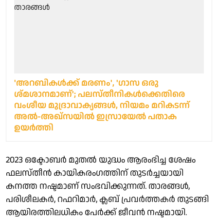
'അറബികൾക്ക് മരണം', 'ഗാസ ഒരു
ശ്മശാനമാണ്'; പലസ്തീനികള്‍ക്കെതിരെ
വംശീയ മുദ്രാവാക്യങ്ങള്‍, നിയമം മറികടന്ന്
അൽ-അഖ്‌സയിൽ ഇസ്രായേല്‍ പതാക
ഉയർത്തി
2023 ഒക്ടോബർ മുതൽ യുദ്ധം ആരംഭിച്ച ശേഷം
ഫലസ്തീൻ കായികരംഗത്തിന് തുടർച്ചയായി
കനത്ത നഷ്ടമാണ് സംഭവിക്കുന്നത്. താരങ്ങൾ,
പരിശീലകർ, റഫറിമാർ, ക്ലബ് പ്രവർത്തകർ തുടങ്ങി
ആയിരത്തിലധികം പേർക്ക് ജീവൻ നഷ്ടമായി.