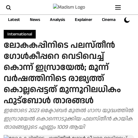
Latest
News
Analysis
Explainer
Cinema
Sports
International
ലോകകപ്പിനിടെ പലസ്തീൻ ​
ഗോൾകീപ്പറെ വെടിവെച്ച്
കൊന്ന് ഇസ്രായേൽ; മൂന്ന്
വർഷത്തിനിടെ രാജ്യത്ത്
കൊല്ലപ്പെട്ടത് മുന്നൂറിലധികം
ഫുട്ബോൾ താരങ്ങൾ
ഇതോടെ 2023 ഒക്ടോബർ മുതൽ ഗാസ യുദ്ധത്തിൽ
ഇസ്രായേൽ കൊന്നൊടുക്കിയ ഫലസ്തീൻ കായിക
താരങ്ങളുടെ എണ്ണം 1009 ആയി