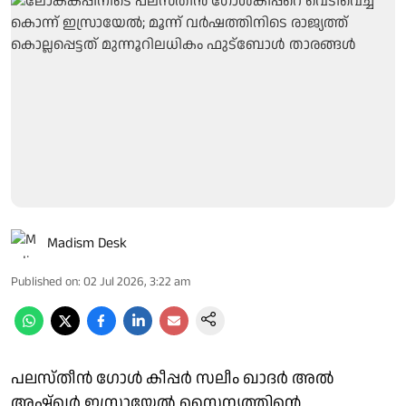
Madism Desk
Published on
:
02 Jul 2026, 3:22 am
പലസ്തീൻ ​ഗോൾ കീപ്പർ സലീം ഖാദർ അൽ
അഷ്ഖർ ഇസ്രായേൽ സൈന്യത്തിന്റെ