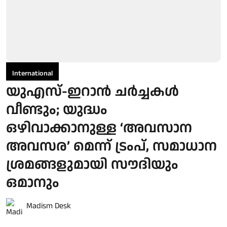
International
യുഎസ്-ഇറാൻ ചർച്ചകൾ
വീണ്ടും; യുദ്ധം
ഒഴിവാക്കാനുള്ള ‘അവസാന
അവസര’ മെന്ന് ട്രംപ്, സമാധാന
ശ്രമങ്ങളുമായി സൗദിയും
ഒമാനും
Madism Desk