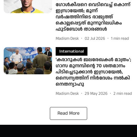
ഗോൾകീപ്പറെ വെടിവെച്ച് കൊന്ന്
ഇസ്രായേൽ; മൂന്ന്
വർഷത്തിനിടെ രാജ്യത്ത്
കൊല്ലപ്പെട്ടത് മുന്നൂറിലധികം
ഫുട്ബോൾ താരങ്ങൾ
Madism Desk
02 Jul 2026
1
min read
International
'കരാറുകള്‍ ജലരേഖകള്‍ മാത്രം';
ഗാസ മുനമ്പിന്റെ 70 ശതമാനം
പിടിച്ചെടുക്കാന്‍ ഇസ്രായേല്‍,
സൈന്യത്തിന് നിര്‍ദേശം നല്‍കി
നെതന്യാഹു
Madism Desk
29 May 2026
2
min read
Read More