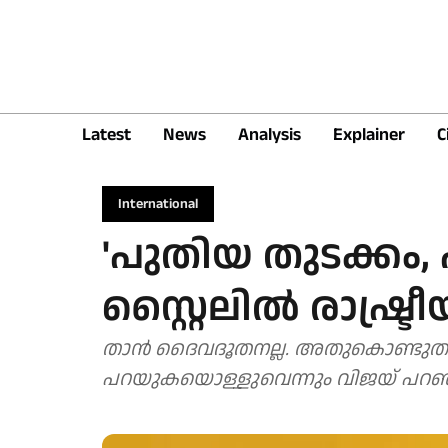
Latest
News
Analysis
Explainer
C
International
'പുതിയ തുടക്കം,
സ്റ്റൈലിൽ രാഷ്ട്
താന്‍ ദൈവദൂതനല്ല. അതുകൊണ്ടുതന്ന
പറയുകയൊള്ളുവെന്നും വിജയ് പറഞ