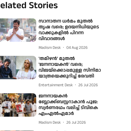
elated Stories
സാനാതന ധര്‍മം മുതല്‍
തൃഷ വരെ; ഉദയനിധിയുടെ
വാക്കുകളില്‍ പിറന്ന
വിവാദങ്ങള്‍
Madism Desk
04 Aug 2026
'തമിഴൻ' മുതൽ
'ജനനായകൻ' വരെ;
വിജയ്‌ക്കൊപ്പമുള്ള സിനിമാ
യാത്രയെക്കുറിച്ച് രേവതി
Entertainment Desk
26 Jul 2026
ജനനായകൻ
ബ്ലോക്ക്ബസ്റ്ററാകാൻ പൂജ:
സ്വർണരഥം വലിച്ച് ടിവികെ
എംഎൽഎമാർ
Madism Desk
26 Jul 2026