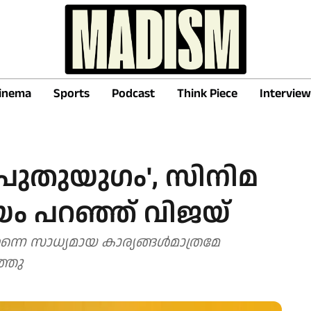
inema
Sports
Podcast
Think Piece
Interview
 പുതുയുഗം', സിനിമ
രീയം പറഞ്ഞ് വിജയ്
െ സാധ്യമായ കാര്യങ്ങള്‍മാത്രമേ
്ഞു