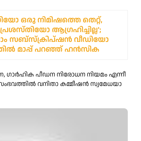
യോ ഒരു നിമിഷത്തെ തെറ്റ്,
രശസ്തിയോ ആഗ്രഹിച്ചില്ല';
ഗ്രാം സബ്സ്ക്രിപ്ഷൻ വീഡിയോ
തിൽ മാപ്പ് പറഞ്ഞ് ഹൻസിക
, ഗാർഹിക പീഡന നിരോധന നിയമം എന്നീ
. സംഭവത്തിൽ വനിതാ കമ്മീഷൻ സ്വമേധയാ