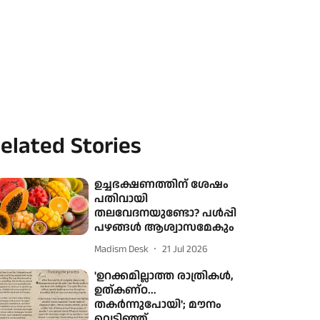
elated Stories
ഉച്ചഭക്ഷണത്തിന് ശേഷം
പതിവായി
തലവേദനയുണ്ടോ? പൾപ്പി
പഴങ്ങൾ ആശ്വാസമേകും
Madism Desk
21 Jul 2026
'ഉറക്കമില്ലാത്ത രാത്രികൾ,
ഉത്കണ്ഠ...
തകർന്നുപോയി'; മൗനം
വെടിഞ്ഞ്