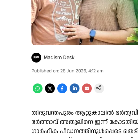
Madism Desk
Published on
:
28 Jun 2026, 4:12 am
തിരുവന്തപുരം ആറ്റുകാലിൽ ഭർതൃവ
ഭർത്താവ് അതുലിനെ ഇന്ന് കോടതിയ
ഗാർഹിക പീഡനത്തിനുൾപ്പെടെ തെളിവു