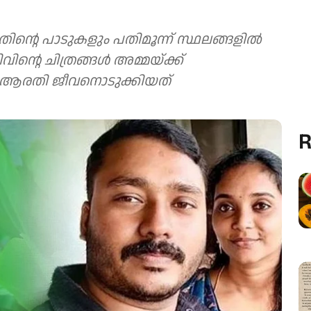
ന്റെ പാടുകളും പതിമൂന്ന് സ്ഥലങ്ങളിൽ
വിന്റെ ചിത്രങ്ങൾ അമ്മയ്ക്ക്
ണ് ആരതി ജീവനൊടുക്കിയത്
R