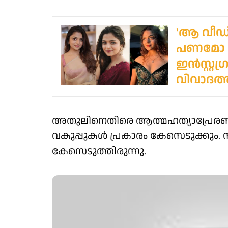
'ആ വീഡി
പണമോ പ്
ഇൻസ്റ്റ
വിവാദത്
അതുലിനെതിരെ ആത്മഹത്യാപ്രേരണ
വകുപ്പുകൾ പ്രകാരം കേസെടുക്കും
കേസെടുത്തിരുന്നു.