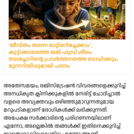
'ജീവിതം തന്നെ മാറ്റിമറിച്ചേക്കാം',
കുട്ടിക്കാലത്തെ ജങ്ക് ഫുഡ് ശീലം
തലച്ചോറിന്റെ പ്രവർത്തനത്തെ ബാധിക്കും;
മുന്നറിയിപ്പുമായി പഠനം
അതേസമയം, രജിസ്ട്രേഷൻ വിവരങ്ങളെക്കുറിച്ച്
അനധികൃത ക്ലിനിക്കുകളിൽ നേരിട്ട് ചോദിച്ചാൽ
വളരെ അവ്യക്തവും ഒഴിഞ്ഞുമാറുന്നതുമായ
മറുപടികളാണ് രോഗികൾക്ക് ലഭിക്കുന്നത്.
അപേക്ഷ സർക്കാരിന്റെ പരിഗണനയിലാണ്
എന്നോ, അല്ലെങ്കിൽ തങ്ങൾക്ക് ഇതിനെക്കുറിച്ച്