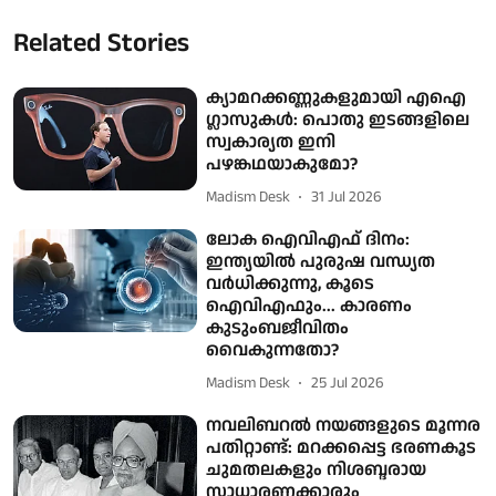
Related Stories
ക്യാമറക്കണ്ണുകളുമായി എഐ
ഗ്ലാസുകൾ: പൊതു ഇടങ്ങളിലെ
സ്വകാര്യത ഇനി
പഴങ്കഥയാകുമോ?
Madism Desk
31 Jul 2026
ലോക ഐവിഎഫ് ദിനം:
ഇന്ത്യയിൽ പുരുഷ വന്ധ്യത
വർധിക്കുന്നു, കൂടെ
ഐവിഎഫും... കാരണം
കുടുംബജീവിതം
വൈകുന്നതോ?
Madism Desk
25 Jul 2026
നവലിബറൽ നയങ്ങളുടെ മൂന്നര
പതിറ്റാണ്ട്: മറക്കപ്പെട്ട ഭരണകൂട
ചുമതലകളും നിശബ്ദരായ
സാധാരണക്കാരും