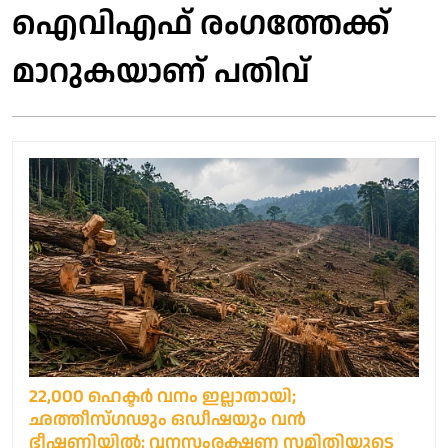
ഐവിഎഫ് രംഗത്തേക്ക്
മാറുകയാണ് പതിവ്
22,000 ഹെക്ടര്‍ വനം ഇല്ലാതായി;
ഛത്തീസ്ഗഢും ഒഡീഷയും വന്‍
ഭീഷണിയില്‍; വനസംരക്ഷണ സമിതിയുടെ