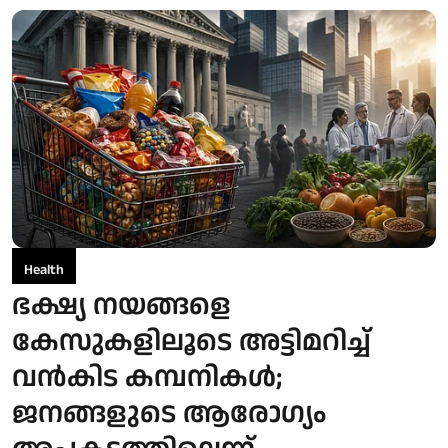
Health
ഭക്ഷ്യ നയങ്ങളെ
കേസുകളിലൂടെ അട്ടിമറിച്ച്
വൻകിട കമ്പനികൾ;
ജനങ്ങളുടെ ആരോഗ്യം