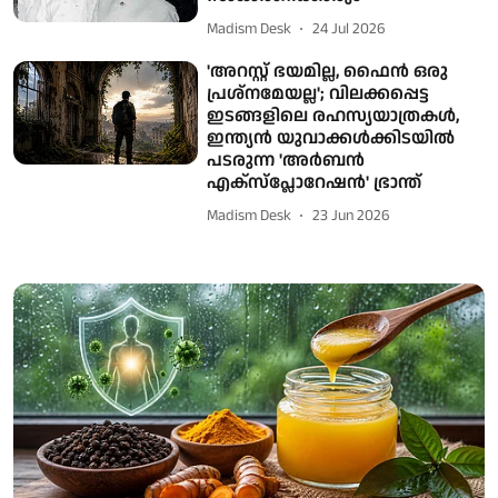
Madism Desk
24 Jul 2026
'അറസ്റ്റ് ഭയമില്ല, ഫൈൻ ഒരു
പ്രശ്നമേയല്ല'; വിലക്കപ്പെട്ട
ഇടങ്ങളിലെ രഹസ്യയാത്രകൾ,
ഇന്ത്യൻ യുവാക്കൾക്കിടയിൽ
പടരുന്ന 'അർബൻ
എക്സ്പ്ലോറേഷൻ' ഭ്രാന്ത്
Madism Desk
23 Jun 2026