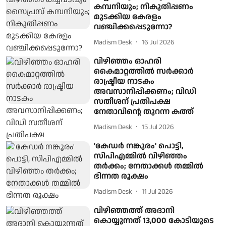
കമ്പനിയും; നികുതിപ്പണം
മുടക്കിയ കേരളം
വഞ്ചിക്കപ്പെടുന്നോ?
Madism Desk
16 Jul 2026
വിഴിഞ്ഞം ഓഹരി
കൈമാറ്റത്തിൽ സർക്കാർ
രാഷ്ട്രീയ നാടകം
അവസാനിപ്പിക്കണം; വിഡി
സതീശന് പ്രതിപക്ഷ
നേതാവിന്റെ തുറന്ന കത്ത്
Madism Desk
15 Jul 2026
'കേഡർ നങ്കൂരം' പൊട്ടി,
സിപിഎമ്മില്‍ വിഴിഞ്ഞം
തര്‍ക്കം; നേതാക്കള്‍ തമ്മില്‍
ഭിന്നത രൂക്ഷം
Madism Desk
11 Jul 2026
വിഴിഞ്ഞത്ത് അദാനി
കൊയ്യുന്നത് 13,000 കോടിയുടെ