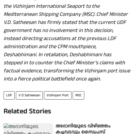
the Vizhinjam International Seaport to the
Mediterranean Shipping Company (MSC). Chief Minister
V.D. Satheesan has firmly stated that the current UDF
government has no involvement in this decision,
instead directing accusations at the previous LDF
administration and the CPM mouthpiece,
Deshabhimani
. In retaliation,
Deshabhimani
has
stepped in to counter the Chief Minister's claims with
factual evidence, transforming the Vizhinjam port issue
into a fierce political battlefield once again.
LDF
V D Satheesan
Vizhinjam Port
MSC
Related Stories
അദാനിയുടെ വിഴിഞ്ഞം
കച്ചവടവും സൈപ്രസ്