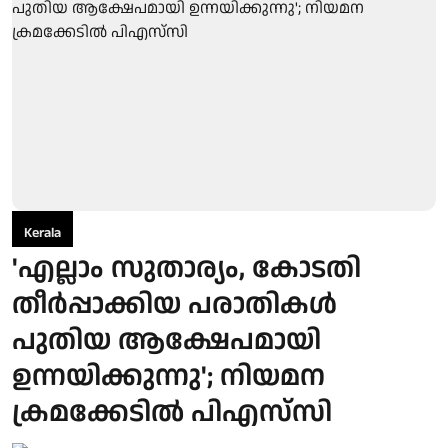
Kerala
'എല്ലാം സുതാര്യം, കോടതി
തീര്‍പ്പാക്കിയ പരാതികള്‍
പുതിയ ആക്ഷേപമായി
ഉന്നയിക്കുന്നു'; നിയമന
ക്രമക്കേടില്‍ പിഎസ്‌സി