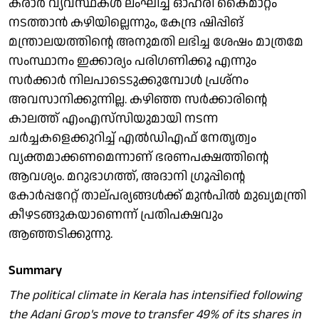
കരാർ വ്യവസ്ഥകൾ ലംഘിച്ച് ഓഹരി കൈമാറ്റം
നടത്താൻ കഴിയില്ലെന്നും, കേന്ദ്ര ഷിപ്പിങ്
മന്ത്രാലയത്തിന്റെ അനുമതി ലഭിച്ച ശേഷം മാത്രമേ
സംസ്ഥാനം ഇക്കാര്യം പരിഗണിക്കൂ എന്നും
സർക്കാർ നിലപാടെടുക്കുമ്പോൾ പ്രശ്നം
അവസാനിക്കുന്നില്ല. കഴിഞ്ഞ സർക്കാരിന്റെ
കാലത്ത് എംഎസ്‌സിയുമായി നടന്ന
ചർച്ചകളെക്കുറിച്ച് എൽഡിഎഫ് നേതൃത്വം
വ്യക്തമാക്കണമെന്നാണ് ഭരണപക്ഷത്തിന്റെ
ആവശ്യം. മറുഭാഗത്ത്, അദാനി ഗ്രൂപ്പിന്റെ
കോർപ്പറേറ്റ് താല്പര്യങ്ങൾക്ക് മുൻപിൽ മുഖ്യമന്ത്രി
കീഴടങ്ങുകയാണെന്ന് പ്രതിപക്ഷവും
ആഞ്ഞടിക്കുന്നു.
Summary
The political climate in Kerala has intensified following
the Adani Grop's move to transfer 49% of its shares in