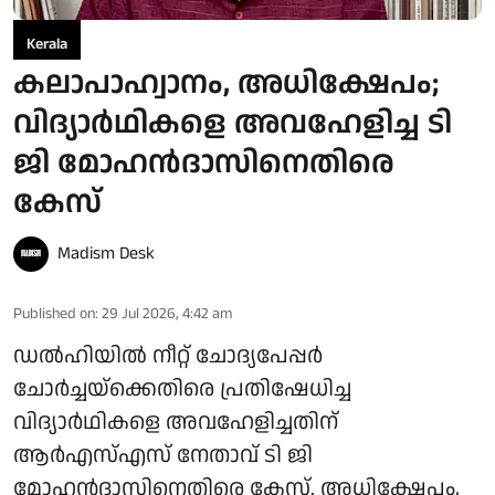
Kerala
കലാപാഹ്വാനം, അധിക്ഷേപം;
വിദ്യാർഥികളെ അവഹേളിച്ച ടി
ജി മോഹൻദാസിനെതിരെ
കേസ്
Madism Desk
Published on
:
29 Jul 2026, 4:42 am
ഡൽഹിയിൽ നീറ്റ് ചോദ്യപേപ്പർ
ചോർച്ചയ്ക്കെതിരെ പ്രതിഷേധിച്ച
വിദ്യാർഥികളെ അവഹേളിച്ചതിന്
ആർഎസ്എസ് നേതാവ് ടി ജി
മോഹൻദാസിനെതിരെ കേസ്. അധിക്ഷേപം,