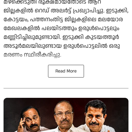
മഴക്കെടുതി രൂക്ഷമായതോടെ ആറ്
ജില്ലകളിൽ റെഡ് അലർട്ട് പ്രഖ്യാപിച്ചു. ഇടുക്കി,
കോട്ടയം, പത്തനംതിട്ട ജില്ലകളിലെ മലയോര
മേഖലകളിൽ പലയിടത്തും ഉരുൾപൊട്ടലും
മണ്ണിടിച്ചിലുമുണ്ടായി. ഇടുക്കി കുടയത്തൂർ
അടൂർമലയിലുണ്ടായ ഉരുൾപൊട്ടലിൽ ഒരു
മരണം സ്ഥിരീകരിച്ചു.
Read More