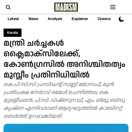
Latest
News
Analysis
Explainer
Cinema
Sports
Kerala
മന്ത്രി ചര്‍ച്ചകള്‍
ക്ലൈമാക്‌സിലേക്ക്,
കോണ്‍ഗ്രസില്‍ അനിശ്ചിതത്വം
മുസ്ലീം പ്രതിനിധിയില്‍
കെ.പി.സി.സി പ്രസിഡന്റ് സണ്ണി ജോസഫ്, മുന്‍
പ്രതിപക്ഷ നേതാവ് രമേശ് ചെന്നിത്തല, കെ.
മുരളീധരന്‍, പി.സി. വിഷ്ണുനാഥ്, എം. ലിജു, ബിന്ദു
കൃഷ്ണ എന്നിവരാണ് ആദ്യഘട്ടത്തില്‍ കാബിനറ്റ്
ബെര്‍ത്ത് ഉറപ്പാക്കിയത്.