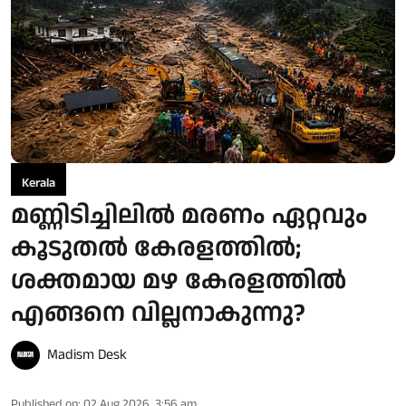
Kerala
മണ്ണിടിച്ചിലിൽ മരണം ഏറ്റവും
കൂടുതൽ കേരളത്തിൽ;
ശക്തമായ മഴ കേരളത്തിൽ
എങ്ങനെ വില്ലനാകുന്നു?
Madism Desk
Published on
:
02 Aug 2026, 3:56 am