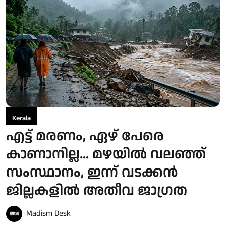
Kerala
എട്ട് മരണം, ഏഴ് പേരെ
കാണാനില്ല... മഴയിൽ വലഞ്ഞ്
സംസ്ഥാനം, ഇന്ന് വടക്കൻ
ജില്ലകളിൽ അതീവ ജാഗ്രത
Madism Desk