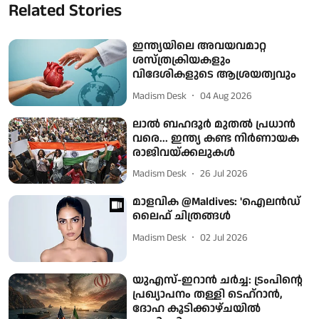
Related Stories
ഇന്ത്യയിലെ അവയവമാറ്റ
ശസ്ത്രക്രിയകളും
വിദേശികളുടെ ആശ്രയത്വവും
Madism Desk
04 Aug 2026
ലാൽ ബഹദൂർ മുതൽ പ്രധാൻ
വരെ... ഇന്ത്യ കണ്ട നിർണായക
രാജിവയ്ക്കലുകൾ
Madism Desk
26 Jul 2026
മാളവിക @Maldives: 'ഐലൻഡ്
ലൈഫ് ചിത്രങ്ങൾ
Madism Desk
02 Jul 2026
യുഎസ്-ഇറാൻ ചർച്ച: ട്രംപിന്റെ
പ്രഖ്യാപനം തള്ളി ടെഹ്റാൻ,
ദോഹ കൂടിക്കാഴ്ചയിൽ