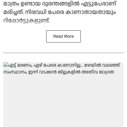
മാത്രം ഉണ്ടായ ദുരന്തങ്ങളിൽ എട്ടുപേരാണ്
മരിച്ചത്. നിരവധി പേരെ കാണാതായതായും
റിപ്പോര്‍ട്ടുകളുണ്ട്.
Read More