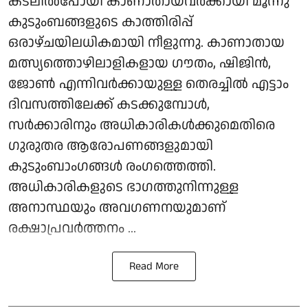
കടലിൽപോയി കാണാതായവർക്കായി മൂന്നു
കുടുംബങ്ങളുടെ കാത്തിരിപ്പ്
ഒരാഴ്ചയിലധികമായി നീളുന്നു. കാണാതായ
മത്സ്യത്തൊഴിലാളികളായ ഗൗതം, ഷിജിൻ,
ജോൺ എന്നിവർക്കായുള്ള തെരച്ചിൽ എട്ടാം
ദിവസത്തിലേക്ക് കടക്കുമ്പോൾ,
സർക്കാരിനും അധികാരികൾക്കുമെതിരെ
ഗുരുതര ആരോപണങ്ങളുമായി
കുടുംബാംഗങ്ങൾ രംഗത്തെത്തി.
അധികാരികളുടെ ഭാഗത്തുനിന്നുള്ള
അനാസ്ഥയും അവഗണനയുമാണ്
രക്ഷാപ്രവർത്തനം ...
Read More