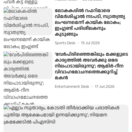
ലോകകപ്പിൽ റഫറിമാരെ
വിമർശിച്ചാൽ നടപടി, സ്വാതന്ത്ര്യ
ലംഘനമെന്ന് കായിക ലോകം;
ഇം​ഗ്ലണ്ട് പരിശീലകനും
കുടുങ്ങും
Sports Desk
15 Jul 2026
'വേർപിരിഞ്ഞെങ്കിലും മക്കളുടെ
കാര്യത്തിൽ അവർക്കു ഒരേ
നിലപാടായിരുന്നു'; ആമിർ-റീന
വിവാഹമോചനത്തെക്കുറിച്ച്
മകൻ
Entertainment Desk
17 Jun 2026