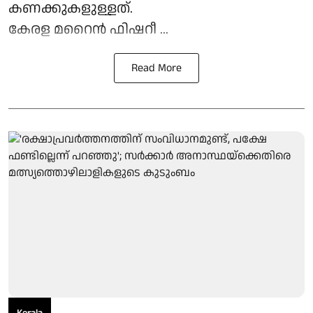
കണക്കുകളുള്ളത്.
കേരള മറൈൻ ഫിഷറീ ...
Read More