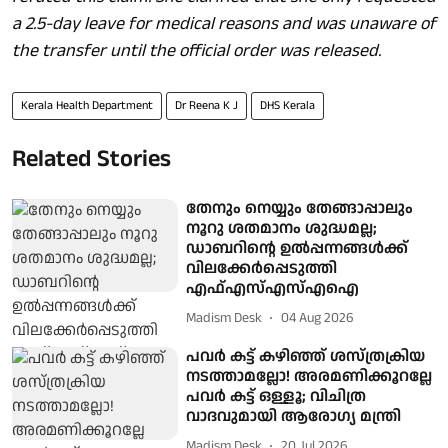
a 2.5-day leave for medical reasons and was unaware of
the transfer until the official order was released.
Kerala Health Department
Dr Reena K J
DHS Kerala
Related Stories
തേനും നെയ്യും തേങ്ങാപ്പാലും
നൂറു ശതമാനം ശുദ്ധമല്ല;
ഡാബറിന്റെ ഉൽപ്പന്നങ്ങൾക്ക്
വിലക്കേർപ്പെടുത്തി
എഫ്എസ്എസ്എഐ
Madism Desk
04 Aug 2026
പവർ കട്ട് കഴിഞ്ഞ് ശസ്ത്രക്രിയ
നടത്താമല്ലോ! അരമണിക്കൂറല്ലേ
പവർ കട്ട് ഒള്ളൂ; വിചിത്ര
വാദവുമായി ആരോഗ്യ മന്ത്രി
Madism Desk
20 Jul 2026