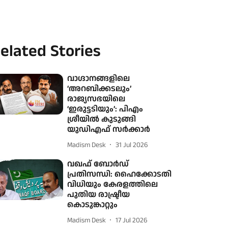
elated Stories
വാഗ്ദാനങ്ങളിലെ
‘അറബിക്കടലും’
രാജ്യസഭയിലെ
‘ഇരുട്ടടിയും’: പിഎം
ശ്രീയിൽ കുടുങ്ങി
യുഡിഎഫ് സർക്കാർ
Madism Desk
31 Jul 2026
വഖഫ് ബോർഡ്
പ്രതിസന്ധി: ഹൈക്കോടതി
വിധിയും കേരളത്തിലെ
പുതിയ രാഷ്ട്രീയ
കൊടുങ്കാറ്റും
Madism Desk
17 Jul 2026