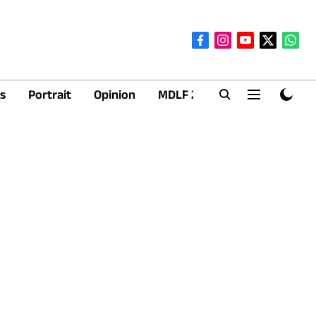
s
Portrait
Opinion
MDLF 2026