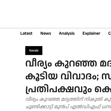
Latest
News
Analysis
Explainer
C
Kerala
വീര്യം കുറഞ്ഞ മദ്യ
കൂടിയ വിവാദം; സ
പ്രതിപക്ഷവും 
വീര്യം കുറഞ്ഞ മദ്യത്തിന് നികുതി കു
ചൂണ്ടിക്കാട്ടി മുൻപ് എൽഡിഎഫ് ധനവ