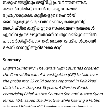
സമൂഹങ്ങളിലും ഔട്ട്‌റീച്ച് പ്രവര്‍ത്തനങ്ങള്‍,
കൗണ്‍സിലിങ്, സെന്‍സിറ്റൈസേഷന്‍
പ്രോഗ്രാമുകള്‍, കുട്ടികളുടെ ഹെല്‍പ്പ്
ലൈനുകളുടെ പ്രോത്സാഹനം, കമ്മ്യൂണിറ്റി
അധിഷ്ഠിത കുട്ടികളുടെ സംരക്ഷണ ശ്രമങ്ങള്‍
എന്നിവ ഉള്‍പ്പെടുന്നതാണ് സത്യവാങ്മൂലത്തില്‍
പരാമര്‍ശിച്ചിരിക്കുന്നത്. തുടര്‍നടപടികള്‍ക്കായി
കേസ് ഓഗസ്റ്റ് ആറിലേക്ക് മാറ്റി.
Summary
English Summary: The Kerala High Court has ordered
the Central Bureau of Investigation (CBI) to take over
the probe into 23 child deaths reported in Palakkad
district over the past 13 years. A Division Bench
comprising Chief Justice Soumen Sen and Justice Syam
Kumar V.M. issued the directive while hearing a Public
Interest Litigation (PIL) seeking a comprehensive