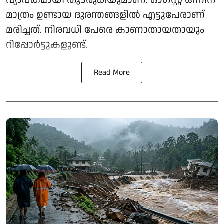
മാത്രം ഉണ്ടായ ദുരന്തങ്ങളിൽ എട്ടുപേരാണ്
മരിച്ചത്. നിരവധി പേരെ കാണാതായതായും
റിപ്പോര്‍ട്ടുകളുണ്ട്.
Read More