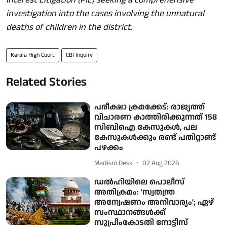
investigation into the cases involving the unnatural
deaths of children in the district.
Kerala High Court
CBI Inquiry
Related Stories
പരീക്ഷാ ക്രമക്കേട്: രാജ്യത്ത്
വിചാരണ കാത്തിരിക്കുന്നത് 158
സിബിഐ കേസുകള്‍, പല
കേസുകള്‍ക്കും രണ്ട് പതിറ്റാണ്ട്
പഴക്കം
Madism Desk
02 Aug 2026
ഡൽഹിയിലെ പൊലീസ്
അതിക്രമം: 'സ്വതന്ത്ര
അന്വേഷണം അനിവാര്യം'; ഏഴ്
സംസ്ഥാനങ്ങൾക്ക്
സുപ്രീംകോടതി നോട്ടീസ്