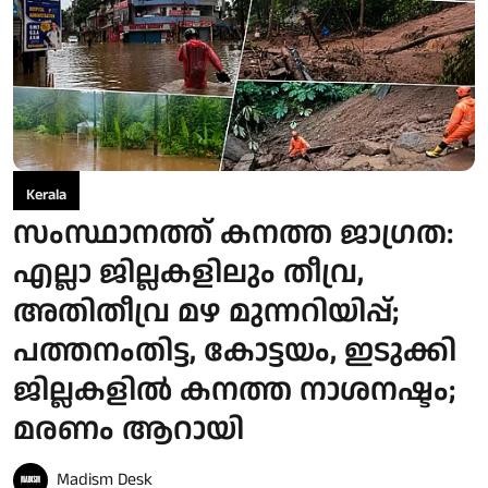
Kerala
സംസ്ഥാനത്ത് കനത്ത ജാഗ്രത:
എല്ലാ ജില്ലകളിലും തീവ്ര,
അതിതീവ്ര മഴ മുന്നറിയിപ്പ്;
പത്തനംതിട്ട, കോട്ടയം, ഇടുക്കി
ജില്ലകളിൽ കനത്ത നാശനഷ്ടം;
മരണം ആറായി
Madism Desk