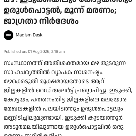
ഉരുള്‍പൊട്ടല്‍, മൂന്ന് മരണം;
ജാഗ്രതാ നിർദേശം
Madism Desk
Published on
:
01 Aug 2026, 2:18 am
സംസ്ഥാനത്ത് അതിശക്തമായ മഴ തുടരുന്ന
സാഹചര്യത്തിൽ വ്യാപക നാശനഷ്ടം.
മഴക്കെടുതി രൂക്ഷമായതോടെ ആറ്
ജില്ലകളിൽ റെഡ് അലർട്ട് പ്രഖ്യാപിച്ചു. ഇടുക്കി,
കോട്ടയം, പത്തനംതിട്ട ജില്ലകളിലെ മലയോര
മേഖലകളിൽ പലയിടത്തും ഉരുൾപൊട്ടലും
മണ്ണിടിച്ചിലുമുണ്ടായി. ഇടുക്കി കുടയത്തൂർ
അടൂർമലയിലുണ്ടായ ഉരുൾപൊട്ടലിൽ ഒരു
മരണം സ്ഥിരീകരിച്ചു.