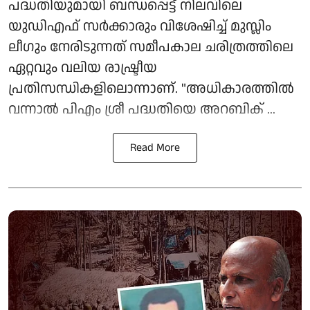
പദ്ധതിയുമായി ബന്ധപ്പെട്ട് നിലവിലെ
യുഡിഎഫ് സർക്കാരും വിശേഷിച്ച് മുസ്ലിം
ലീഗും നേരിടുന്നത് സമീപകാല ചരിത്രത്തിലെ
ഏറ്റവും വലിയ രാഷ്ട്രീയ
പ്രതിസന്ധികളിലൊന്നാണ്. "അധികാരത്തിൽ
വന്നാൽ പിഎം ശ്രീ പദ്ധതിയെ അറബിക് ...
Read More