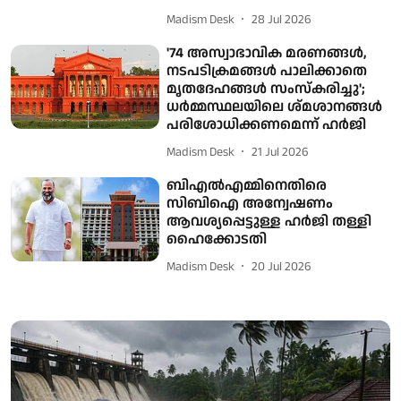
Madism Desk
28 Jul 2026
'74 അസ്വാഭാവിക മരണങ്ങള്‍,
നടപടിക്രമങ്ങള്‍ പാലിക്കാതെ
മൃതദേഹങ്ങള്‍ സംസ്‌കരിച്ചു';
ധര്‍മ്മസ്ഥലയിലെ ശ്മശാനങ്ങള്‍
പരിശോധിക്കണമെന്ന് ഹര്‍ജി
Madism Desk
21 Jul 2026
ബിഎല്‍എമ്മിനെതിരെ
സിബിഐ അന്വേഷണം
ആവശ്യപ്പെട്ടുള്ള ഹര്‍ജി തള്ളി
ഹൈക്കോടതി
Madism Desk
20 Jul 2026