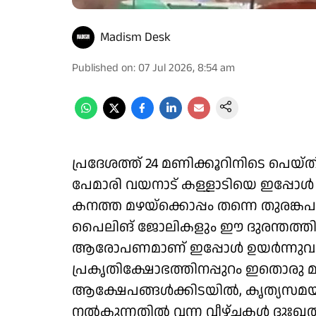
Madism Desk
Published on
:
07 Jul 2026, 8:54 am
പ്രദേശത്ത് 24 മണിക്കൂറിനിടെ പെയ്തിറ
പേമാരി വയനാട് കള്ളാടിയെ ഇപ്പോൾ ദ
കനത്ത മഴയ്ക്കൊപ്പം തന്നെ തുരങ്കപ
പൈലിങ് ജോലികളും ഈ ദുരന്തത്ത
ആരോപണമാണ് ഇപ്പോൾ ഉയർന്നുവര
പ്രകൃതിക്ഷോഭത്തിനപ്പുറം ഇതൊരു മ
ആക്ഷേപങ്ങൾക്കിടയിൽ, കൃത്യസമയത്
നൽകുന്നതിൽ വന്ന വീഴ്ചകൾ ദുഃഖത്തിന