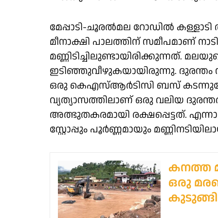
മേപ്പാടി-ചൂരൽമല റോഡിൽ കള്ളാടി ത
മീനാക്ഷി പാലത്തിന് സമീപമാണ് നാ
മണ്ണിടിച്ചിലുണ്ടായിരിക്കുന്നത്. മല
ഇടിഞ്ഞുവീഴുകയായിരുന്നു. ദുരന്തം
ഒരു കെഎസ്ആർടിസി ബസ് കടന്നു
വ്യത്യാസത്തിലാണ് ഒരു വലിയ ദുരന്
അത്ഭുതകരമായി രക്ഷപ്പെട്ടത്. എന്ന
സ്റ്റോപ്പും പൂർണ്ണമായും മണ്ണിനടിയിലാ
കനത്ത മ
ഒരു മര
കുടുങ്