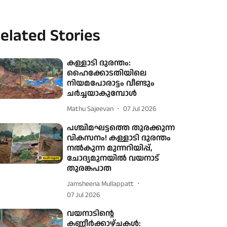
elated Stories
കള്ളാടി ദുരന്തം:
ഹൈക്കോടതിയിലെ
നിയമപോരാട്ടം വീണ്ടും
ചര്‍ച്ചയാകുമ്പോള്‍
Mathu Sajeevan
07 Jul 2026
പശ്ചിമഘട്ടത്തെ തുരക്കുന്ന
വികസനം! കള്ളാടി ദുരന്തം
നല്‍കുന്ന മുന്നറിയിപ്പ്,
ചോദ്യമുനയില്‍ വയനാട്
തുരങ്കപാത
Jamsheena Mullappatt
07 Jul 2026
വയനാടിന്റെ
കണ്ണീര്‍ക്കാഴ്ചകള്‍: