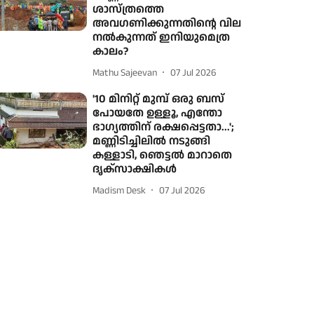
ശാസ്ത്രത്തെ
അവഗണിക്കുന്നതിന്റെ വില
നല്‍കുന്നത് ഇനിയുമെത്ര
കാലം?
Mathu Sajeevan
07 Jul 2026
'10 മിനിറ്റ് മുമ്പ് ഒരു ബസ്
പോയതേ ഉള്ളൂ, എന്തോ
ഭാഗ്യത്തിന് രക്ഷപ്പെട്ടതാ...';
മണ്ണിടിച്ചിലിൽ നടുങ്ങി
കള്ളാടി, ഞെട്ടൽ മാറാതെ
ദൃക്സാക്ഷികൾ
Madism Desk
07 Jul 2026