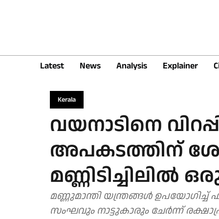
Latest
News
Analysis
Explainer
C
Kerala
വയനാടിനെ വിറപ്പിച
അപകടത്തിന് ശേഷം
മണ്ണിടിച്ചിലിൽ ഒ
മണ്ണുമാന്തി യന്ത്രങ്ങൾ ഉപയോഗ
സംഘവും നാട്ടുകാരും ചേർന്ന് രക്ഷാപ