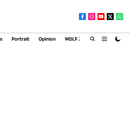
s
Portrait
Opinion
MDLF 2026