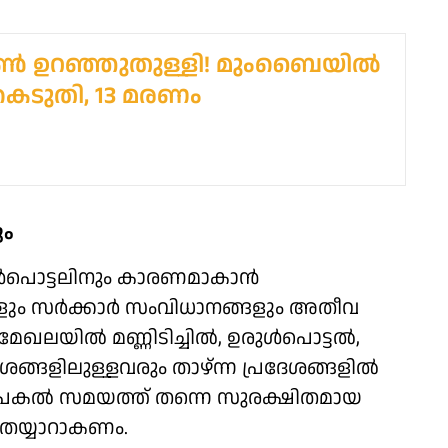
 ഉറഞ്ഞുതുള്ളി! മുംബൈയിൽ
കെടുതി, 13 മരണം
ും
ഉരുൾപൊട്ടലിനും കാരണമാകാൻ
ും സർക്കാർ സംവിധാനങ്ങളും അതീവ
മേഖലയിൽ മണ്ണിടിച്ചിൽ, ഉരുൾപൊട്ടൽ,
േശങ്ങളിലുള്ളവരും താഴ്ന്ന പ്രദേശങ്ങളിൽ
രും പകൽ സമയത്ത് തന്നെ സുരക്ഷിതമായ
ൻ തയ്യാറാകണം.