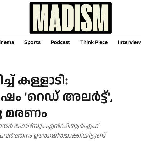
inema
Sports
Podcast
Think Piece
Interview
്ച് കള്ളാടി:
 'റെഡ് അലർട്ട്',
രു മരണം
ിച്ച് ഫയർ ഫോഴ്സും എൻഡിആർഎഫ്
്രവർത്തനം ഊർജ്ജിതമാക്കിയിട്ടുണ്ട്