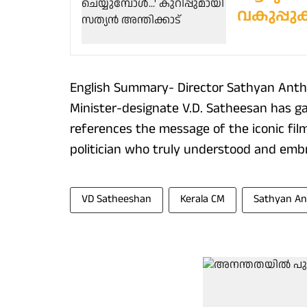
വകുപ്പ
English Summary- Director Sathyan Anthi
Minister-designate V.D. Satheesan has ga
references the message of the iconic fi
politician who truly understood and embra
VD Satheeshan
Kerala CM
Sathyan An