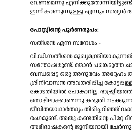
വേണമെന്നു എനിക്കുതോന്നിയിട്ടുണ
ഇന്ന് കാണുന്നുള്ളു എന്നും സത്യൻ അന
പോസ്റ്റിന്റെ പൂർണരൂപം:
സതീശൻ എന്ന സന്ദേശം -
വി.ഡി.സതീശൻ മുഖ്യമന്ത്രിയാകുന്നത
സന്തോഷമുണ്ട്. ഞാൻ പങ്കെടുത്ത ച
ബന്ധപ്പെട്ട ഒരു അനുഭവം അദ്ദേഹം ത
ശ്രീനിവാസൻ അവതരിപ്പിച്ച കോട്ടപ്
കോടതിയിൽ പോകാറില്ല. രാഷ്ട്രീയത
തൊഴിലാക്കാമെന്നു കരുതി നടക്കുന
ജീവിതയാഥാർത്ഥ്യം തിരിച്ചറിഞ്ഞ് വക്
രംഗമുണ്ട്. അതു കണ്ടതിന്റെ പിറ്റ
അഭിഭാഷകന്റെ ജൂനിയറായി ചേർന്ന