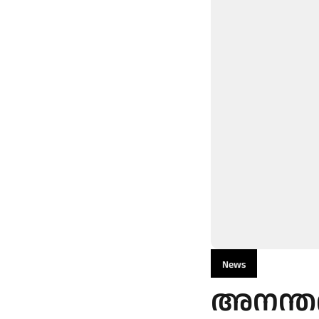
News
അനന്ത