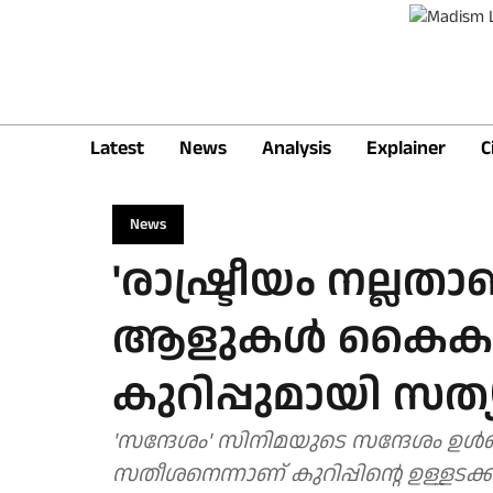
Latest
News
Analysis
Explainer
C
News
'രാഷ്ട്രീയം നല്ലതാ
ആളുകൾ കൈകാര്യം
കുറിപ്പുമായി സത്
'സന്ദേശം' സിനിമയുടെ സന്ദേശം ഉൾക്
സതീശനെന്നാണ് കുറിപ്പിന്റെ ഉള്ളടക്ക