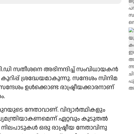
ി വി.ഡി സതീശനെ അഭിനന്ദിച്ച് സംവിധായകൻ
കുറിപ്പ് ശ്രദ്ധേയമാകുന്നു. സന്ദേശം സിനിമ
 സന്ദേശം ഉൾക്കൊണ്ട രാഷ്ട്രീയക്കാരനാണ്
ം.
റയുടെ നേതാവാണ്. വിദ്യാർത്ഥികളും
യമന്ത്രിയാകണമെന്ന് ഏറ്റവും കൂടുതൽ
ചില നിലപാടുകൾ ഒരു രാഷ്ട്രീയ നേതാവിനു