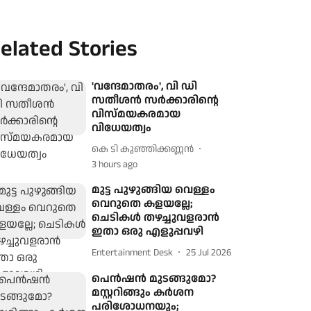
elated Stories
'വന്ദേമാതരം', വി ഡി
സതീശൻ സർക്കാരിന്റെ
വിസ്മയകരമായ
വിധേയത്വം
കെ ടി കുഞ്ഞിക്കണ്ണന്‍
3 hours ago
മുട്ട പുഴുങ്ങിയ വെള്ളം
വെറുതെ കളയല്ലേ;
ചെടികൾ തഴച്ചുവളരാൻ
ഇതാ ഒരു എളുപ്പവഴി
Entertainment Desk
25 Jul 2026
പെന്‍ഷന്‍ മുടങ്ങുമോ?
മസ്റ്ററിങ്ങും കര്‍ശന
പരിശോധനയും;