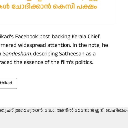
ുകൾ ചോദിക്കാൻ കെസി പക്ഷം
kad’s Facebook post backing Kerala Chief
rnered widespread attention. In the note, he
lm
Sandesham
, describing Satheesan as a
ced the essence of the film’s politics.
thikad