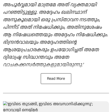
അപൂർവ്വമായി മാത്രമേ അത് വ്യക്തമായി
പറഞ്ഞിട്ടുള്ളൂ. അദ്ദേഹം ഖലിസ്ഥാന്
അനുകൂലമായി ഒരു പ്രസ്താവന നടത്തും,
പിന്നീട് അത് നിഷേധിക്കും, അതിനുശേഷം
ആ നിഷേധത്തെയും അദ്ദേഹം നിഷേധിക്കും.
ഭിന്ദ്രൻവാലയും അദ്ദേഹത്തിന്റെ
ആശയപ്രചാരകരും ഉപയോഗിച്ചത് അതേ
ദ്വിരാഷ്ട്ര സിദ്ധാന്തവും അതേ
വാചകക്കസർത്തുകളുമായിരുന്നു.'
Read More