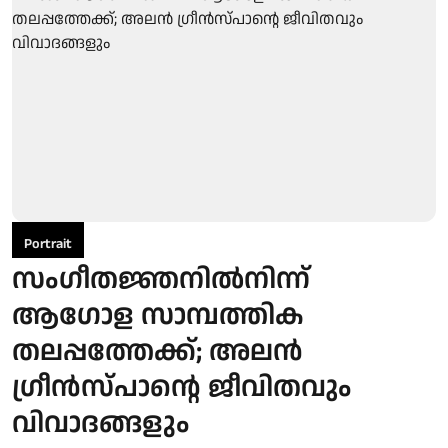
Portrait
സംഗീതജ്ഞനിൽനിന്ന്
ആഗോള സാമ്പത്തിക
തലപ്പത്തേക്ക്; അലൻ
ഗ്രീൻസ്പാന്റെ ജീവിതവും
വിവാദങ്ങളും