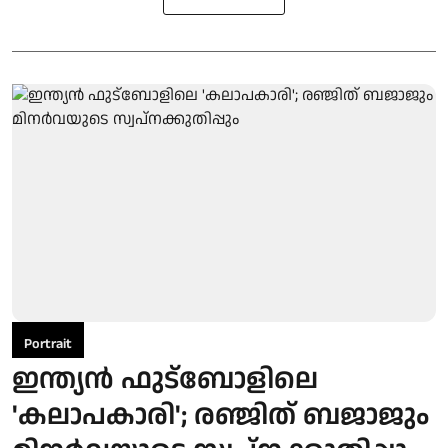
Portrait
ഇന്ത്യന്‍ ഫുട്‌ബോളിലെ
'കലാപകാരി'; രഞ്ജിത് ബജാജും