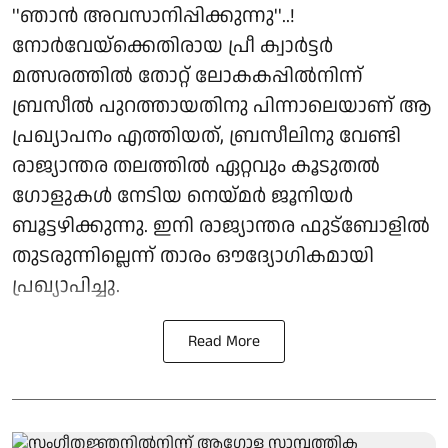
''ഞാൻ അവസാനിപ്പിക്കുന്നു''..!
നോർവേയ്‌ക്കെതിരായ പ്രീ ക്വാർട്ടർ
മത്സരത്തിൽ തോറ്റ് ലോകകപ്പിൽനിന്ന്
ബ്രസീൽ പുറത്തായതിനു പിന്നാലെയാണ് ആ
പ്രഖ്യാപനം എത്തിയത്, ബ്രസീലിനു വേണ്ടി
രാജ്യാന്തര തലത്തിൽ ഏറ്റവും കൂടുതൽ
ഗോളുകൾ നേടിയ നെയ്മർ ജൂനിയർ
ബൂട്ടഴിക്കുന്നു. ഇനി രാജ്യാന്തര ഫുട്‌ബോളിൽ
തുടരുന്നില്ലെന്ന് താരം ഔദ്യോഗികമായി
പ്രഖ്യാപിച്ചു.
Read More