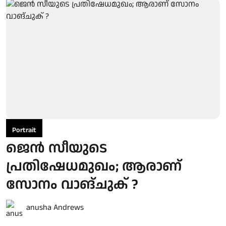
Portrait
ജെൻ സീയുടെ
പ്രതിഷേധമുഖം; ആരാണ്
സോനം വാങ്ചുക് ?
anusha Andrews