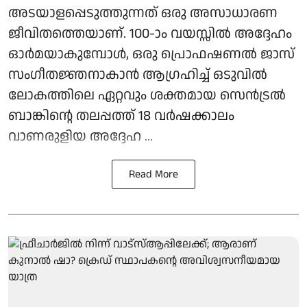
അടയാളപ്പെടുത്തുന്നത് ഒരു അസാധാരണ
ജീവിതത്തെയാണ്. 100-ാം വയസ്സിൽ അദ്ദേഹം
ഓർമയാകുമ്പോൾ, ഒരു പ്രൊഫഷണൽ ജാസ്
സംഗീതജ്ഞനാകാൻ ആഗ്രഹിച്ച് ഒടുവിൽ
ലോകത്തിലെ ഏറ്റവും ശക്തമായ സെൻട്രൽ
ബാങ്കിന്റെ തലപ്പത്ത് 18 വർഷക്കാലം
വാണരുളിയ അദ്ദേഹ ...
Read More