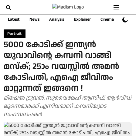
Latest
News
Analysis
Explainer
Cinema
Sports
Portrait
5000 കോടിക്ക് ഇന്ത്യൻ
യുവാവിന്റെ കമ്പനി വാങ്ങി
മസ്ക്; 25ാം വയസ്സിൽ അമൻ
കോടിപതി, എഐ ജീവിതം
മാറ്റുന്നത് ഇങ്ങനെ !
മിഷേൽ ട്രുവൽ, സുവൈലേഹ് ആസിഫ്, ആർവിഡ്
ലുന്നെമാർക്ക് എന്നിവരാണ് കമ്പനിയുടെ
സഹസ്ഥാപകർ