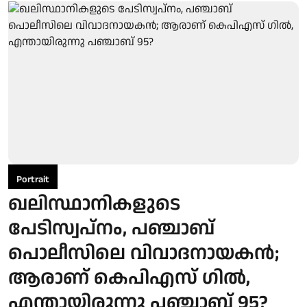
Portrait
ഖലിസ്ഥാനികളുടെ
പേടിസ്വപ്നം, പഞ്ചാബ്
പൊലീസിലെ വിവാദനായകൻ;
ആരാണ് കെപിഎസ് ഗിൽ,
എന്തായിരുന്നു പഞ്ചാബ് 95?