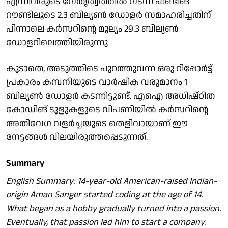
എന്നിവരുടെ നേതൃത്വത്തിൽ നടന്ന ഫണ്ടിങ്
റൗണ്ടിലൂടെ 2.3 ബില്യൺ ഡോളർ സമാഹരിച്ചതിന്
പിന്നാലെ കർസറിന്റെ മൂല്യം 29.3 ബില്യൺ
ഡോളറിലെത്തിയിരുന്നു
കൂടാതെ, അടുത്തിടെ പുറത്തുവന്ന ഒരു റിപ്പോർട്ട്
പ്രകാരം കമ്പനിയുടെ വാർഷിക വരുമാനം 1
ബില്യൺ ഡോളർ കടന്നിട്ടുണ്ട്. എഐ അധിഷ്ഠിത
കോഡിങ് ടൂളുകളുടെ വിപണിയിൽ കർസറിന്റെ
അതിവേഗ വളർച്ചയുടെ തെളിവായാണ് ഈ
നേട്ടങ്ങൾ വിലയിരുത്തപ്പെടുന്നത്.
Summary
English Summary: 14-year-old American-raised Indian-
origin Aman Sanger started coding at the age of 14.
What began as a hobby gradually turned into a passion.
Eventually, that passion led him to start a company.