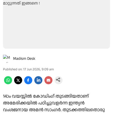
Madism Desk
Published on
:
17 Jun 2026, 9:09 am
14ാം വയസ്സിൽ കോഡിംഗ് തുടങ്ങിയതാണ്
അമേരിക്കയിൽ പഠിച്ചുവളർന്ന ഇന്ത്യൻ
വംശജനായ അമൻ സാംഗർ. തുടക്കത്തിലതൊരു