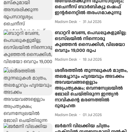
അമ്പരപ്പിക്കുന്ന രൂപസാദൃശ്യം;
ചൈനീസ് ബാർബിക്യൂ ഷെഫ്
ഇന്റർനെറ്റിൽ തരംഗമാകുന്നു
Madism Desk
31 Jul 2026
ബാറ്ററി വേണ്ട, പെഡലുകളുമില്ല;
ടെസ്‌ലയിൽ നിന്നൊരു
കുഞ്ഞൻ സൈക്കിൾ, വിലയോ
വെറും 19,000 രൂപ
Madism Desk
18 Jul 2026
ശരീരത്തിൽ തുന്നലുകൾ മാത്രം,
തലച്ചോറും ഹൃദയവും അടക്കം
അവയവങ്ങളെല്ലാം
അപ്രത്യക്ഷം; വെനസ്വേലയിൽ
ജോലി ചെയ്തിരുന്ന ഇന്ത്യൻ
നാവികന്റെ മരണത്തില്‍
ദുരൂഹത
Madism Desk
01 Jul 2026
ജര്‍മനി വിലക്കിയ ചിത്രം
എക്‌സില്‍ സൗജന്യമായി നല്‍കി,