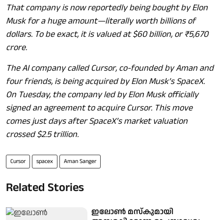
That company is now reportedly being bought by Elon
Musk for a huge amount—literally worth billions of
dollars. To be exact, it is valued at $60 billion, or ₹5,670
crore.
The AI company called Cursor, co-founded by Aman and
four friends, is being acquired by Elon Musk’s SpaceX.
On Tuesday, the company led by Elon Musk officially
signed an agreement to acquire Cursor. This move
comes just days after SpaceX’s market valuation
crossed $2.5 trillion.
Cursor
spacex
Aman Sanger
Related Stories
ഇലോൺ മസ്കുമായി