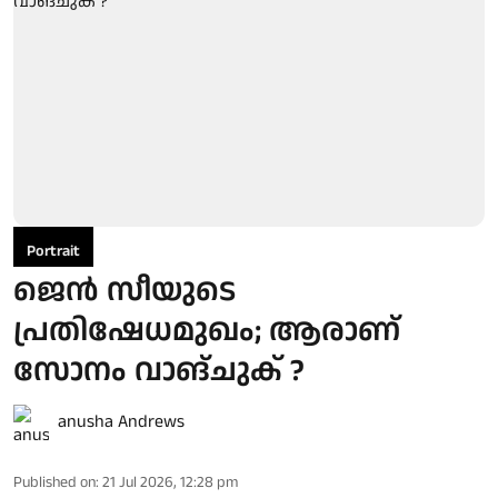
Portrait
ജെൻ സീയുടെ
പ്രതിഷേധമുഖം; ആരാണ്
സോനം വാങ്ചുക് ?
anusha Andrews
Published on
:
21 Jul 2026, 12:28 pm