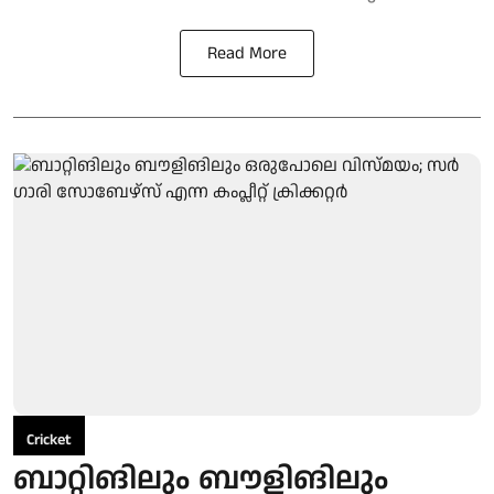
Read More
Cricket
ബാറ്റിങിലും ബൗളിങിലും