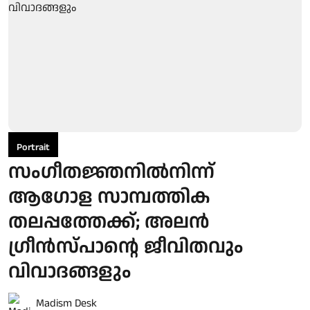
Portrait
സംഗീതജ്ഞനിൽനിന്ന്
ആഗോള സാമ്പത്തിക
തലപ്പത്തേക്ക്; അലൻ
ഗ്രീൻസ്പാന്റെ ജീവിതവും
വിവാദങ്ങളും
Madism Desk