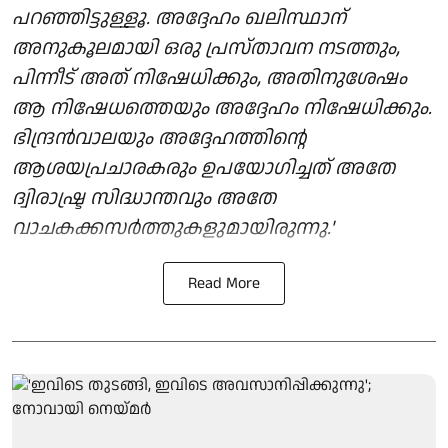
പറഞ്ഞിട്ടുള്ളൂ. അദ്ദേഹം ഖലിസ്ഥാന്
അനുകൂലമായി ഒരു പ്രസ്താവന നടത്തും,
പിന്നീട് അത് നിഷേധിക്കും, അതിനുശേഷം
ആ നിഷേധത്തെയും അദ്ദേഹം നിഷേധിക്കും.
ഭിന്ദ്രൻവാലയും അദ്ദേഹത്തിന്റെ
ആശയപ്രചാരകരും ഉപയോഗിച്ചത് അതേ
ദ്വിരാഷ്ട്ര സിദ്ധാന്തവും അതേ
വാചകക്കസർത്തുകളുമായിരുന്നു.'
Read More