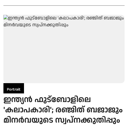
Portrait
ഇന്ത്യന്‍ ഫുട്‌ബോളിലെ
'കലാപകാരി'; രഞ്ജിത് ബജാജും
മിനര്‍വയുടെ സ്വപ്നക്കുതിപ്പും