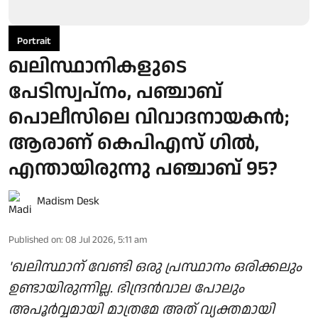
Portrait
ഖലിസ്ഥാനികളുടെ
പേടിസ്വപ്നം, പഞ്ചാബ്
പൊലീസിലെ വിവാദനായകൻ;
ആരാണ് കെപിഎസ് ഗിൽ,
എന്തായിരുന്നു പഞ്ചാബ് 95?
Madism Desk
Published on
:
08 Jul 2026, 5:11 am
'ഖലിസ്ഥാന് വേണ്ടി ഒരു പ്രസ്ഥാനം ഒരിക്കലും
ഉണ്ടായിരുന്നില്ല. ഭിന്ദ്രൻവാല പോലും
അപൂർവ്വമായി മാത്രമേ അത് വ്യക്തമായി