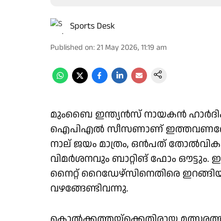
Sports Desk
Published on
:
21 May 2026, 11:19 am
മുംബൈ ഇന്ത്യൻസ് നായകൻ ഹാർദിക് 
ഐപിഎൽ സീസണാണ് ഇത്തവണത്തേത്
നാല് ജയം മാത്രം, ഒൻപത് തോൽവികൾ
വിമർശനവും ബാറ്റിങ് ഫോം ഔട്ടും
നൈറ്റ് റൈഡേഴ്‌സിനെതിരെ ഇറങ്ങിയപ
വഴങ്ങേണ്ടിവന്നു.
കൊൽക്കത്തയ്‌ക്കെതിരായ മത്സരത