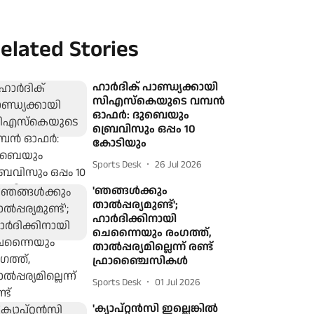
elated Stories
ഹാർദിക് പാണ്ഡ്യക്കായി
സിഎസ്‌കെയുടെ വമ്പൻ
ഓഫർ: ദുബെയും
ബ്രെവിസും ഒപ്പം 10
കോടിയും
Sports Desk
26 Jul 2026
'ഞങ്ങൾക്കും
താൽപ്പര്യമുണ്ട്';
ഹാർദിക്കിനായി
ചെന്നൈയും രംഗത്ത്,
താൽപ്പര്യമില്ലെന്ന് രണ്ട്
ഫ്രാഞ്ചൈസികൾ
Sports Desk
01 Jul 2026
'ക്യാപ്റ്റൻസി ഇല്ലെങ്കിൽ