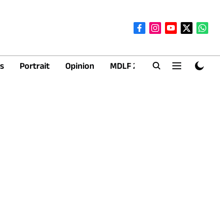
s
Portrait
Opinion
MDLF 2026