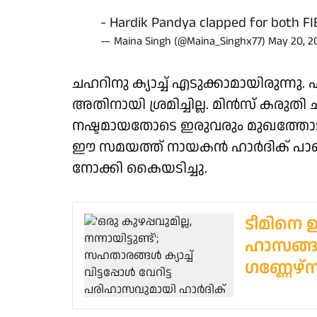
- Hardik Pandya clapped for both F
— Maina Singh (@Maina_Singhx77)
May 20, 2
ചഹറിനു ക്യാച്ച് എടുക്കാമായിരുന്നു
അതിനായി ശ്രമിച്ചില്ല. മിൻസ് കരുതി ചഹർ
നഷ്ടമായതോടെ ഇരുവരും മുഖത്തോടു മ
ഈ സമയത്ത് നായകൻ ഹാർദിക് പാ
നോക്കി കൈയടിച്ചു.
ടീമിനെ 
ഹാസങ്ങ
ഗണ്ണേഴ്സ