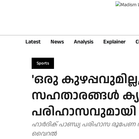
Latest
News
Analysis
Explainer
C
Sports
'ഒരു കുഴപ്പവുമില്ല, 
സഹതാരങ്ങൾ ക്യാച്ച
പരിഹാസവുമായി 
ഹാർദിക് പാണ്ഡ്യ പരിഹാസ രൂപേണ
വൈറൽ