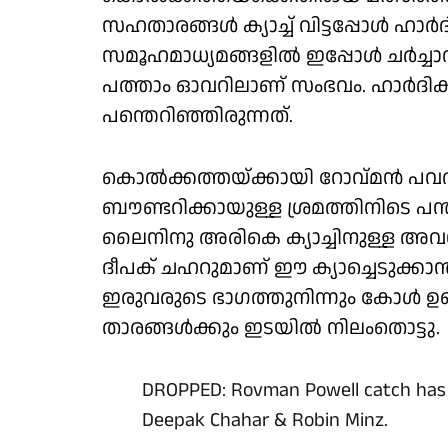
സഹതാരങ്ങൾ ക്യാച്ച് വിട്ടപ്പോൾ ഹാ
സമൂഹമാധ്യമങ്ങളിൽ ഇപ്പോൾ ചർച്ചാ
പത്താം ഓവറിലാണ് സംഭവം. ഹാർദി
പന്തെറിഞ്ഞിരുന്നത്.
കൊൽക്കത്തയ്ക്കായി റോവ്മൻ പവൽ ആ
ബൗണ്ടറിക്കായുള്ള ശ്രമത്തിനിടെ പ
ലൈനിനു അരികെ ക്യാച്ചിനുള്ള 
ദീപക് ചഹറുമാണ് ഈ ക്യാച്ചെടുക്കാ
ഇരുവരുടെ ഭാഗത്തുനിന്നും കോൾ ഉണ്ട
താരങ്ങൾക്കും ഇടയിൽ നിലംതൊട്ടു.
DROPPED: Rovman Powell catch has
Deepak Chahar & Robin Minz.