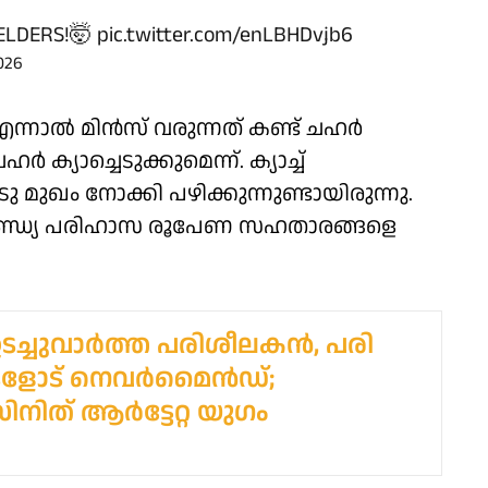
IELDERS!🤯
pic.twitter.com/enLBHDvjb6
026
. എന്നാൽ മിൻസ് വരുന്നത് കണ്ട് ചഹർ
 ക്യാച്ചെടുക്കുമെന്ന്. ക്യാച്ച്
ുഖം നോക്കി പഴിക്കുന്നുണ്ടായിരുന്നു.
ണ്ഡ്യ പരിഹാസ രൂപേണ സഹതാരങ്ങളെ
ഉടച്ചുവാർത്ത പരിശീലകൻ, പരി​
ളോട് നെവർമൈൻഡ്; ​
ിനിത് ആർട്ടേറ്റ യു​ഗം