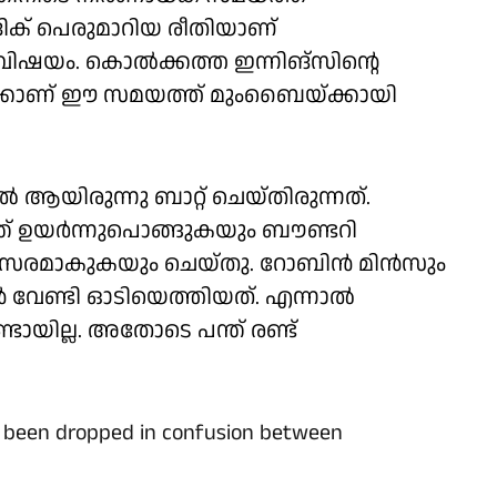
ർദിക് പെരുമാറിയ രീതിയാണ്
വിഷയം. കൊൽക്കത്ത ഇന്നിങ്‌സിന്റെ
ക്കാണ് ഈ സമയത്ത് മുംബൈയ്ക്കായി
യിരുന്നു ബാറ്റ് ചെയ്തിരുന്നത്.
ന്ത് ഉയർന്നുപൊങ്ങുകയും ബൗണ്ടറി
അവസരമാകുകയും ചെയ്തു. റോബിൻ മിൻസും
ൻ വേണ്ടി ഓടിയെത്തിയത്. എന്നാൽ
ായില്ല. അതോടെ പന്ത് രണ്ട്
 been dropped in confusion between