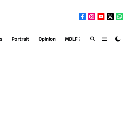
s
Portrait
Opinion
MDLF 2026