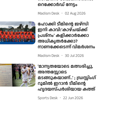
റെക്കോര്‍ഡ് നേട്ടം
Madism Desk
02 Aug 2026
ഹോക്കി ടീമിന്റെ ജഴ്സി
ഇനി കാവി:'കാഴ്ചയ്ക്ക്
പ്രശ്നം' കളിക്കാർക്കോ
അധികൃതർക്കോ?
നാണക്കേടെന്ന് വിമർശനം
Madism Desk
30 Jul 2026
'മാന്യതയോടെ മത്സരിച്ചു,
അന്തസ്സോടെ
മടങ്ങുകയാണ്..' ; ഡ്രസ്സിംഗ്
റൂമിൽ ഇറാൻ ടീമിന്റെ
ഹൃദയസ്പർശിയായ കത്ത്
Sports Desk
22 Jun 2026