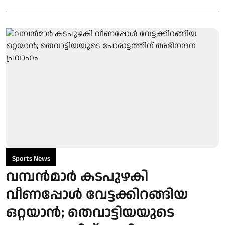
Sports News
വമ്പന്‍മാർ കടപുഴകി
വീണപ്പോള്‍ വേട്ടക്കിറങ്ങിയ
ഒറ്റയാന്‍; തെവാട്ടിയയുടെ