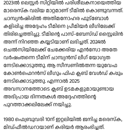
2023ൽ ലെസ്റ്റർ സിറ്റിയിൽ പരിശീലകനായെത്തിയ
മാരെസ്ക വലിയ മാറ്റമാണ് ടീമിൽ കൊണ്ടുവന്നത്.
ചാമ്പ്യൻഷിപ്പിൽ അതിമനോഹര ഫുട്ബോൾ
കളിപ്പിച്ച അദ്ദേഹം ടീമിനെ പ്രീമിയർ ലീ​ഗിലേക്ക്
തിരിച്ചെത്തിച്ചു. ടീമിന്റെ പാസ്-ബേസ്ഡ് സ്റ്റൈലിൻ
അന്ന് നിറഞ്ഞ കയ്യടിയാണ് ലഭിച്ചത്. 2024ൽ
ചെൽസിയിലേക്ക് ചേക്കേരിയ എൻസോ അതേ
വർഷംതന്നെ ടീമിന് ചാമ്പ്യൻസ് ലീ​ഗ് യോ​ഗ്യത
നേടിക്കൊടുത്തു. ആ സീസണിൽതന്ന യുവേഫ
കോൺഫെറൻസ് ലീ​ഗും ഫിഫ ക്ലബ് വേൾഡ് കപ്പും
നേടിക്കൊടുത്തു. എന്നാൽ 2025
അവസാനത്തോടെ ക്ലബ് ഉടമകളുമായുണ്ടായ
അഭിപ്രായ ഭിന്നതകൾ അദ്ദേഹത്തിന്റെ
പുറത്താക്കലിലേക്ക് നയിച്ചു.
1980 ഫെബ്രുവരി 10ന് ഇറ്റലിയിൽ ജനിച്ച മരെസ്ക,
മിഡ്ഫീൽഡറായാണ് കരിയർ ആരംഭിച്ചത്.