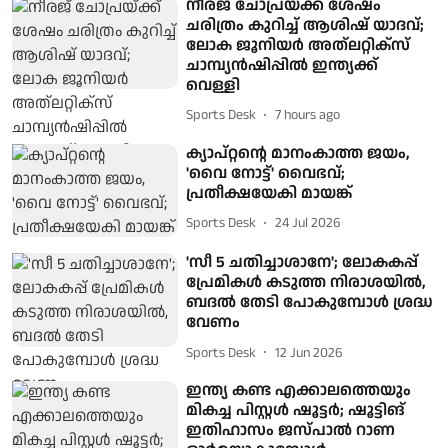
നീരജ് ചോപ്രയ്ക്ക് ശേഷം
ചരിത്രം കുറിച്ച് ആശിഷ് യാദവ്;
ലോക ജൂനിയര്‍ അത്ലറ്റിക്‌സ്
ചാമ്പ്യന്‍ഷിപ്പില്‍ ഇന്ത്യക്ക്
വെള്ളി
Sports Desk
7 hours ago
ക്യാപ്റ്റന്റെ മാനംകാത്ത ജയം,
'വൈ നോട്ട്' വൈഭവ്;
പ്രതീക്ഷയേകി മായങ്ക്
Sports Desk
24 Jul 2026
'സീ 5 ചതിച്ചാശാനേ'; ലോകകപ്പ്
പ്രേമികൾ കടുത്ത നിരാശയിൽ,
ബദൽ തേടി പോകുമ്പോൾ ശ്രദ്ധ
വേണം
Sports Desk
12 Jun 2026
ഇന്ത്യ കണ്ട എക്കാലത്തെയും
മികച്ച പിസ്റ്റൾ ഷൂട്ടർ; ഷൂട്ടിങ്
ഇതിഹാസം ജസ്പാല്‍ റാണ