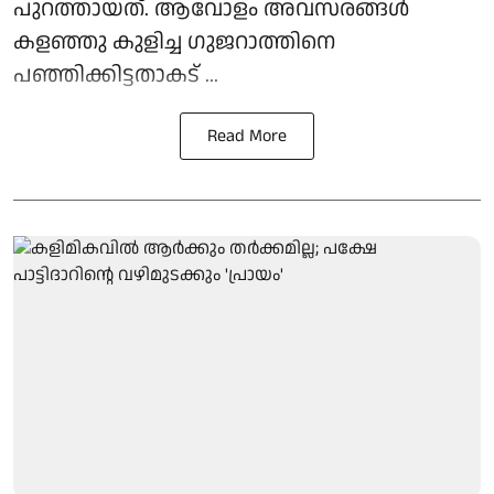
പുറത്തായത്. ആവോളം അവസരങ്ങള്‍
കളഞ്ഞു കുളിച്ച ഗുജറാത്തിനെ
പഞ്ഞിക്കിട്ടതാകട് ...
Read More