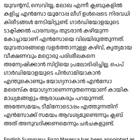
യുവന്റസ്, സെവിയ്യ, മലാഖ എന്നീ ക്ലബുകളിൽ
കളിച്ച എൻസോ യൂറോപ്പ ലീഗ് ഉൾപ്പെടെ നിരവധി
കിരീടങ്ങൾ നേടിയിട്ടുണ്ട്. ഗാർഡിയോളയുടെ
ടാക്ടിക്കൽ പാരമ്പര്യം തുടരാൻ കഴിയുന്ന
കോച്ചായാണ് എൻസോയെ വിലയിരുത്തുന്നത്.
യുവതാരങ്ങളെ വളർത്താനുള്ള കഴിവ്, കൃത്യമായ
വീക്ഷണവും മറ്റൊരു പരിശീലകനെ
അന്വേഷിക്കാൻ സിറ്റിയെ പ്രലോഭിപ്പിച്ചില്ല. പെപ് ​
ഗാർഡിയോളയുടെ പിൻ​ഗാമിയാകാൻ
എന്തുകൊണ്ടും യോ​ഗ്യനാകാൻ എൻസോ
മരെസ്ക യോ​​ഗ്യനാണെന്നുതന്നെയാണ് കായിക
മാധ്യമങ്ങളും ആരാധകരും പറയുന്നത്.
അതേസമയം, ടീമിനോടൊപ്പം എത്തുന്നതിന്
എൻസോക്ക് സമയം ആവശ്യമുണ്ടെന്നും ക്ലബ്
അത് അനുവദിക്കണമെന്നും ചർചകളുണ്ട്.
English Summary: Enzo Maresca has been appointed as