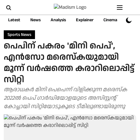
Latest
News
Analysis
Explainer
Cinema
Sports
Sports News
പെപിന് പകരം 'മിനി പെപ്',
എൻസോ മരെസ്കയുമായി
മൂന്ന് വർഷത്തെ കരാറിലൊപ്പിട്ട്
സിറ്റി
ആരാധകർ മിനി പെപെന്ന് വിളിക്കുന്ന മരെസ്ക
2022ൽ പെപ് ഗാർഡിയോളയുടെ അസിസ്റ്റന്റ്
കോച്ചായി സിറ്റിയോടുകൂടെ ടീമിലുണ്ടായിരുന്നു