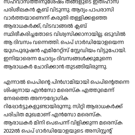
സഹവാസത്തിനുശേഷം തങ്ങളുടെ ഇതിഹാസ
പരിശീലകൻ ക്ലബ് വിടുന്നു. ആദ്യം പാപരാസി
വാർത്തയാണെന്ന് കരുതി തള്ളിക്കളഞ്ഞ
ആരാധകർക്ക്, വിടവാങ്ങൽ ക്ലബ്
സ്ഥിരീകരിച്ചതോടെ വിശ്വസിക്കാനായില്ല. ഒടുവിൽ
ആ ദിവസം വന്നെത്തി. പെപ് ​ഗാർഡിയോളയെന്ന
യു​ഗപുരുഷൻ എമിറേറ്റ്സ് സ്റ്റേഡിയം വിട്ടുപോയി.
ഇനിയാരെന്ന ചോദ്യം ദിവസങ്ങൾക്കുമുന്നെ
ആരാധകർ ചോദിക്കാൻ തുടങ്ങിയിരുന്നു.
എന്നാൽ പെപിന്റെ പിൻ​ഗാമിയായി പെപിന്റെതന്നെ
ശിഷ്യനായ എൻസോ മരെസ്ക എത്തുമെന്ന്
നേരത്തെ അനൗദ്യോ​ഗിക
റിപ്പോർട്ടുകളുണ്ടായിരുന്നു. സിറ്റി ആരാധകർക്ക്
പരിചിത മുഖമാണ് എൻസോ മരെസ്ക.
ആരാധകർ മിനി പെപെന്ന് വിളിക്കുന്ന മരെസ്ക
2022ൽ പെപ് ഗാർഡിയോളയുടെ അസിസ്റ്റന്റ്