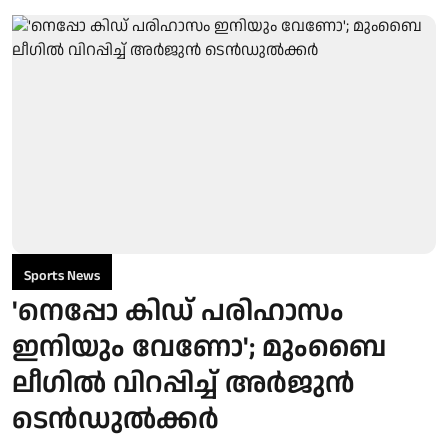
Sports News
'നെപ്പോ കിഡ് പരിഹാസം
ഇനിയും വേണോ'; മുംബൈ
ലീഗിൽ വിറപ്പിച്ച് അർജുൻ
ടെൻഡുൽക്കർ