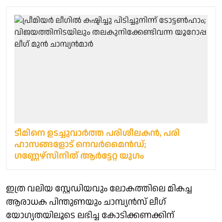
ടീമിനെ ഉടച്ചുവാർത്ത പരിശീലകൻ, പരി​
ഹാസങ്ങളോട് നെവർമൈൻഡ്; ​
ഗണ്ണേഴ്സിനിത് ആർട്ടേറ്റ യു​ഗം
ഇത്ര വലിയ സ്റ്റേഡിയവും ലോകത്തിലെ മികച്ച
ആരാധക പിന്തുണയും ചാമ്പ്യന്‍സ് ലീഗ്
യോഗ്യതയിലൂടെ ലഭിച്ച കോടിക്കണക്കിന്