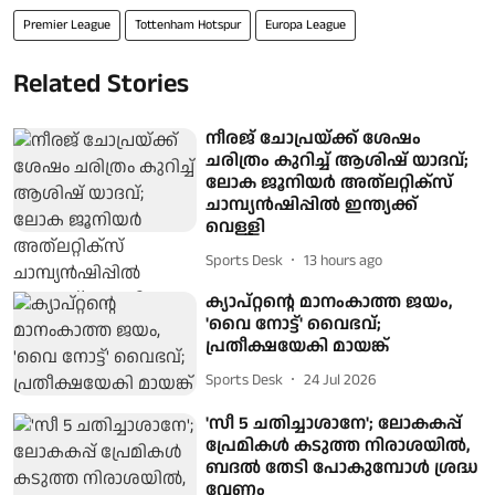
Premier League
Tottenham Hotspur
Europa League
Related Stories
നീരജ് ചോപ്രയ്ക്ക് ശേഷം
ചരിത്രം കുറിച്ച് ആശിഷ് യാദവ്;
ലോക ജൂനിയര്‍ അത്ലറ്റിക്‌സ്
ചാമ്പ്യന്‍ഷിപ്പില്‍ ഇന്ത്യക്ക്
വെള്ളി
Sports Desk
13 hours ago
ക്യാപ്റ്റന്റെ മാനംകാത്ത ജയം,
'വൈ നോട്ട്' വൈഭവ്;
പ്രതീക്ഷയേകി മായങ്ക്
Sports Desk
24 Jul 2026
'സീ 5 ചതിച്ചാശാനേ'; ലോകകപ്പ്
പ്രേമികൾ കടുത്ത നിരാശയിൽ,
ബദൽ തേടി പോകുമ്പോൾ ശ്രദ്ധ
വേണം