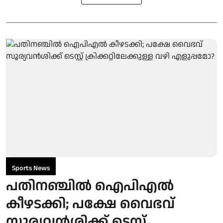
Sports News
പതിനഞ്ചില്‍ ഐപിഎല്‍
കീഴടക്കി; പക്ഷേ വൈഭവ്
സൂര്യവൻശിക്ക് ടെസ്റ്റ്