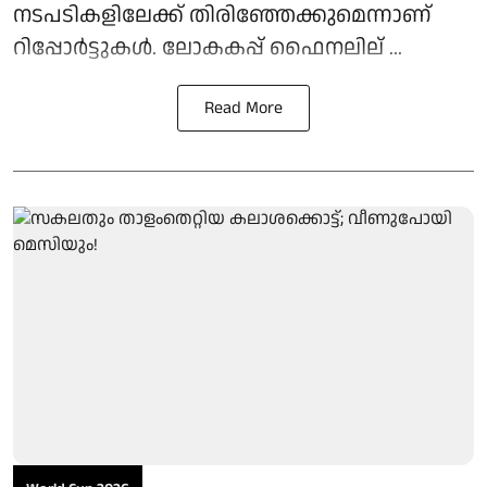
നടപടികളിലേക്ക് തിരിഞ്ഞേക്കുമെന്നാണ്
റിപ്പോര്‍ട്ടുകള്‍. ലോകകപ്പ് ഫൈനലില് ...
Read More