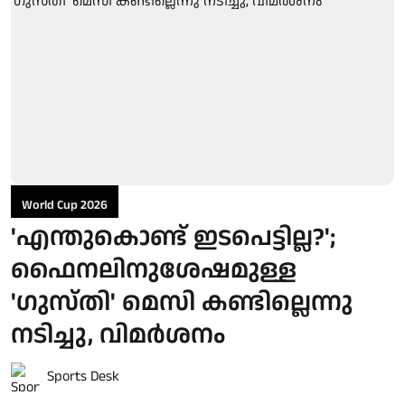
World Cup 2026
'എന്തുകൊണ്ട് ഇടപെട്ടില്ല?';
ഫൈനലിനുശേഷമുള്ള
'ഗുസ്തി' മെസി കണ്ടില്ലെന്നു
നടിച്ചു, വിമർശനം
Sports Desk