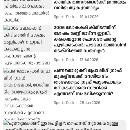
കായിക മത്സരങ്ങൾക്ക് ഇത്രയും
വലിയ തുക ഇതാദ്യം
Sports Desk
18 Jul 2026
2006 ലോകകപ്പ് കിരീടത്തിന്
ശേഷം മണ്ണിലാഴ്ന്ന ഇറ്റലി,
കരകയറ്റാൻ ഫെഡറേഷന്റെ
പൂഴിക്കടകൻ; പൗലോ മാൽഡിനി
ടെക്നിക്കൽ ഡയറക്ടർ
Sports Desk
12 Jul 2026
പണമൊഴുക്കി പ്രോ ലീ​ഗ് ​ഗ്രാഫ്
മുകളിലേക്ക്, ദേശീയ ടീം
താഴേക്കും; ​ഗ്രൂപ്പ് ഘട്ടംപോലും
മറികടക്കാതെ സൗദിക്ക്
എന്താണ് സംഭവിക്കുന്നത്?
Sports Desk
28 Jun 2026