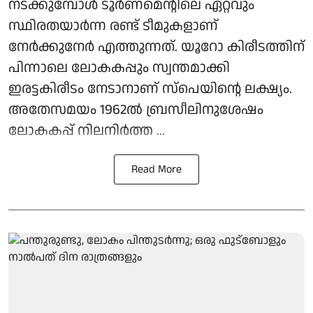
നടക്കുമ്പോൾ ടൂർണമെന്റിലെ ഏറ്റവും
സ്ഥിരതയാർന്ന രണ്ട് ടീമുകളാണ്
നേർക്കുനേർ എത്തുന്നത്. യൂറോ കിരീടത്തിന്
പിന്നാലെ ലോകകപ്പും സ്വന്തമാക്കി
ഇരട്ടകിരീടം നേടാനാണ് സ്പെയിന്റെ ലക്ഷ്യം.
അതേസമയം 1962ൽ ബ്രസീലിനുശേഷം
ലോകകപ്പ് നിലനിർത്ത ...
Read More