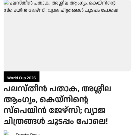
World Cup 2026
പലസ്തീൻ പതാക, അശ്ലീല
ആംഗ്യം, കെയ്‌നിന്റെ
സ്‌പെയിൻ ജേഴ്‌സി; വ്യാജ
ചിത്രങ്ങൾ ചൂടപ്പം പോലെ!