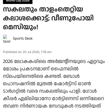
World Cup 2026
സകലതും താളംതെറ്റിയ
കലാശക്കൊട്ട്; വീണുപോയി
മെസിയും!
Sports Desk
Published on
:
20 Jul 2026, 7:18 am
2026 ലോകകപ്പിലെ അർജന്റീനയുടെ ഏറ്റവും
മോശം പ്രകടനമാണ് ഫൈനലിൽ
സ്‌പെയിനെതിരെ കണ്ടത്. ബോൾ
പൊസഷനിൽ മുതൽ ഷോർട്ട്‌സ് ഓൺ
ടാർഗറ്റിൽ വരെ സകലതിലും പാളി. ഗോൾ
കീപ്പർ എമിലിയാനോ മാർട്ടിനെസ് ഒന്നിലേറെ
തവണ നിർണായക സേവുകൾ നടത്തിയത്