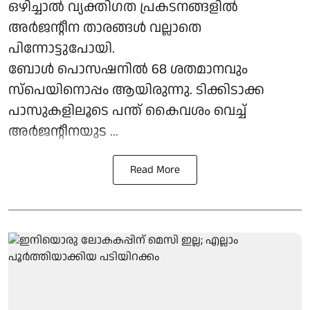
ഒഴിച്ചാൽ വ്യക്തിഗത പ്രകടനങ്ങളിൽ
അർജന്റീന താരങ്ങൾ വല്ലാതെ
പിന്നോട്ടുപോയി.
ബോൾ പൊസഷനിൽ 68 ശതമാനവും
സ്‌പെയിനൊപ്പം ആയിരുന്നു. ടിക്കിടാക്ക
പാസുകളിലൂടെ പന്ത് കൈവശം വെച്ച്
അർജന്റീനയുട ...
Read More