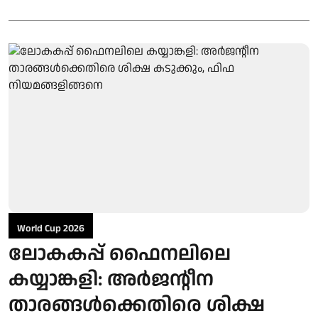
World Cup 2026
ലോകകപ്പ് ഫൈനലിലെ
കയ്യാങ്കളി: അർജന്റീന
താരങ്ങൾക്കെതിരെ ശിക്ഷ