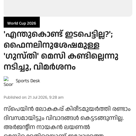
World Cup 2026
'എന്തുകൊണ്ട് ഇടപെട്ടില്ല?';
ഫൈനലിനുശേഷമുള്ള
'ഗുസ്തി' മെസി കണ്ടില്ലെന്നു
നടിച്ചു, വിമർശനം
Sports Desk
Published on
:
21 Jul 2026, 9:28 am
സ്പെയിൻ ലോകകപ്പ് കിരീടമുയർത്തി രണ്ടാം
ദിവസമായിട്ടും വിവാദങ്ങൾ കെട്ടടങ്ങുന്നില്ല.
അർജന്റീന നായകൻ ലയണൽ