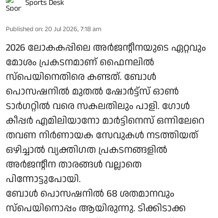
Sports Desk
Published on
:
20 Jul 2026, 7:18 am
2026 ലോകകപ്പിലെ അർജന്റീനയുടെ ഏറ്റവും
മോശം പ്രകടനമാണ് ഫൈനലിൽ
സ്‌പെയിനെതിരെ കണ്ടത്. ബോൾ
പൊസഷനിൽ മുതൽ ഷോർട്ട്‌സ് ഓൺ
ടാർഗറ്റിൽ വരെ സകലതിലും പാളി. ഗോൾ
കീപ്പർ എമിലിയാനോ മാർട്ടിനെസ് ഒന്നിലേറെ
തവണ നിർണായക സേവുകൾ നടത്തിയത്
ഒഴിച്ചാൽ വ്യക്തിഗത പ്രകടനങ്ങളിൽ
അർജന്റീന താരങ്ങൾ വല്ലാതെ
പിന്നോട്ടുപോയി.
ബോൾ പൊസഷനിൽ 68 ശതമാനവും
സ്‌പെയിനൊപ്പം ആയിരുന്നു. ടിക്കിടാക്ക