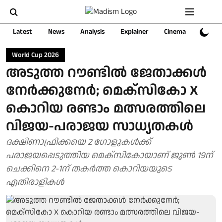
Latest
News
Analysis
Explainer
Cinema
Sports
World Cup 2026
അടുത്ത റൗണ്ടിൽ ജേതാക്കൾ
നേർക്കുനേർ; മെക്സികോ X
കൊറിയ രണ്ടാം മത്സരത്തിലെ
വിജയ-പരാജയ സാധ്യതകൾ
ദക്ഷിണാഫ്രിക്കയെ 2 ​ഗോളുകൾക്ക്
പരാജയപ്പെടുത്തിയ മെക്സികോയാണ് ജൂൺ 19ന്
ചെക്കിനെ 2-1ന് തകർത്ത കൊറിയയുടെ
എതിരാളികൾ