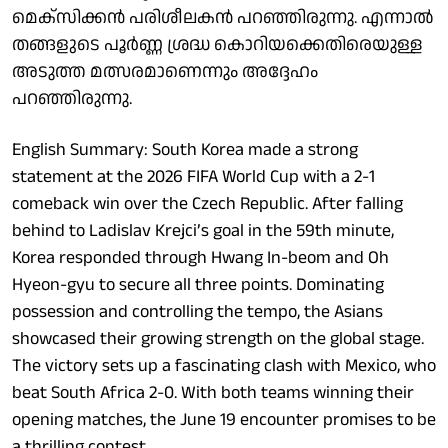
മെക്സിക്കൻ പരിശീലകൻ പറഞ്ഞിരുന്നു. എന്നാൽ
തങ്ങളുടെ പൂർണ്ണ ശ്രദ്ധ കൊറിയക്കെതിരെയുള്ള
അടുത്ത മത്സരമാണെന്നും അദ്ദേഹം
പറഞ്ഞിരുന്നു.
English Summary: South Korea made a strong
statement at the 2026 FIFA World Cup with a 2-1
comeback win over the Czech Republic. After falling
behind to Ladislav Krejci’s goal in the 59th minute,
Korea responded through Hwang In-beom and Oh
Hyeon-gyu to secure all three points. Dominating
possession and controlling the tempo, the Asians
showcased their growing strength on the global stage.
The victory sets up a fascinating clash with Mexico, who
beat South Africa 2-0. With both teams winning their
opening matches, the June 19 encounter promises to be
a thrilling contest.