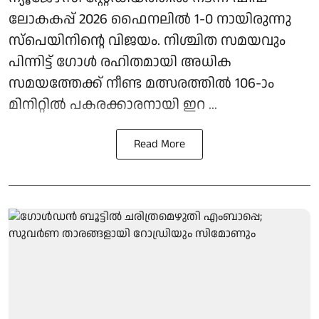
ലോകകപ്പ് 2026 ഫൈനലില്‍ 1-0 നായിരുന്നു
സ്‌പെയിനിന്റെ വിജയം. നിശ്ചിത സമയവും
പിന്നിട്ട് ഗോള്‍ രഹിതമായി അധിക
സമയത്തേക്ക് നീണ്ട മത്സരത്തില്‍ 106-ാം
മിനിറ്റില്‍ പകരക്കാരനായി ഇറ ...
Read More