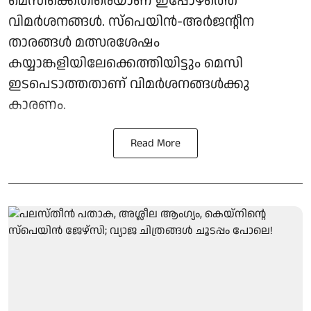
മെസിക്കെതിരെയാണ് ഇപ്പോഴത്തെ
വിമർശനങ്ങൾ. സ്‌പെയിൻ-അർജന്റീന
താരങ്ങൾ മത്സരശേഷം
കയ്യാങ്കളിയിലേക്കെത്തിയിട്ടും മെസി
ഇടപെടാത്തതാണ് വിമർശനങ്ങൾക്കു
കാരണം.
Read More