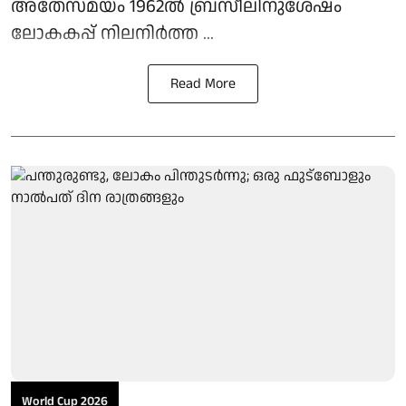
അതേസമയം 1962ൽ ബ്രസീലിനുശേഷം
ലോകകപ്പ് നിലനിർത്ത ...
Read More
World Cup 2026