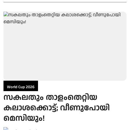
World Cup 2026
സകലതും താളംതെറ്റിയ
കലാശക്കൊട്ട്; വീണുപോയി
മെസിയും!