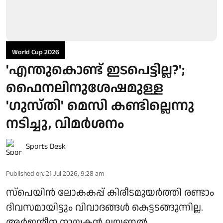
World Cup 2026
'എന്തുകൊണ്ട് ഇടപെട്ടില്ല?';
ഫൈനലിനുശേഷമുള്ള
'ഗുസ്തി' മെസി കണ്ടില്ലെന്നു
നടിച്ചു, വിമർശനം
Sports Desk
Published on
:
21 Jul 2026, 9:28 am
സ്പെയിൻ ലോകകപ്പ് കിരീടമുയർത്തി രണ്ടാം
ദിവസമായിട്ടും വിവാദങ്ങൾ കെട്ടടങ്ങുന്നില്ല.
അർജന്റീന നായകൻ ലയണൽ