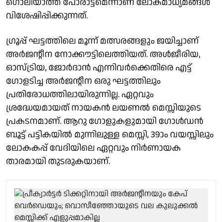
ഗൊലിയാത്ത് പോരാട്ടമെന്നാണ് ലോകമാധ്യമങ്ങൾ
വിശേഷിപ്പിക്കുന്നത്.
ഗ്രൂപ്പ് ഘട്ടത്തിലെ മൂന്ന് മത്സരങ്ങളും ജയിച്ചാണ്
അർജന്റീന നോക്കൗട്ടിലെത്തിയത്. അൾജീരിയ,
ഓസ്ട്രിയ, ജോർദാൻ എന്നിവർക്കെതിരെ എട്ട്
ഗോളടിച്ച അർജന്റീന ഒരു ഘട്ടത്തിലും
പ്രതിരോധത്തിലായിരുന്നില്ല. ഏറ്റവും
ശ്രദ്ധേയമായത് നായകൻ ലയണൽ മെസ്സിയുടെ
പ്രകടനമാണ്. ആറു ഗോളുകളുമായി ഗോൾഡൻ
ബൂട്ട് പട്ടികയിൽ മുന്നിലുള്ള മെസ്സി, 39ാം വയസ്സിലും
ലോകകപ്പ് വേദിയിലെ ഏറ്റവും നിർണായക
താരമായി തുടരുകയാണ്.