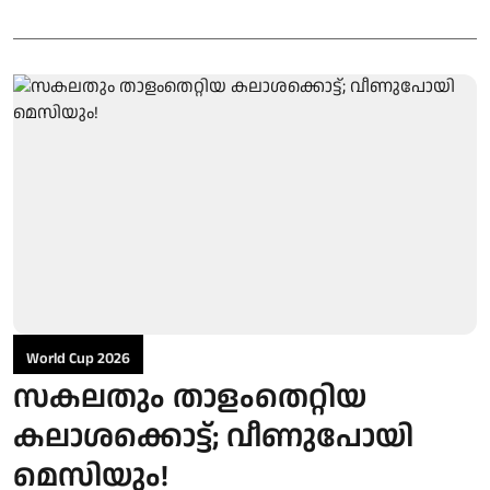
World Cup 2026
സകലതും താളംതെറ്റിയ
കലാശക്കൊട്ട്; വീണുപോയി
മെസിയും!