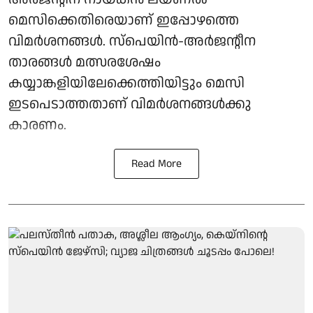
മെസിക്കെതിരെയാണ് ഇപ്പോഴത്തെ
വിമർശനങ്ങൾ. സ്‌പെയിൻ-അർജന്റീന
താരങ്ങൾ മത്സരശേഷം
കയ്യാങ്കളിയിലേക്കെത്തിയിട്ടും മെസി
ഇടപെടാത്തതാണ് വിമർശനങ്ങൾക്കു
കാരണം.
Read More