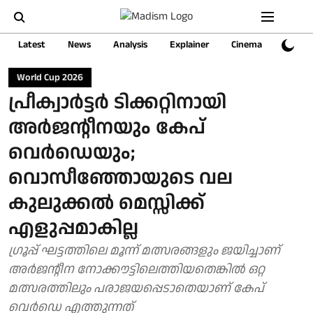
Latest
News
Analysis
Explainer
Cinema
Sports
World Cup 2026
പ്രീക്വാർട്ടർ ടിക്കറ്റിനായി
അർജന്റീനയും കേപ്
വെർഡെയും;
വൊസീഞ്ഞോയുടെ വല
കുലുക്കൽ മെസ്സിക്ക്
എളുപ്പമാകില്ല
ഗ്രൂപ്പ് ഘട്ടത്തിലെ മൂന്ന് മത്സരങ്ങളും ജയിച്ചാണ്
അർജന്റീന നോക്കൗട്ടിലെത്തിയതെങ്കിൽ ഒറ്റ
മത്സരത്തിലും പരാജയപ്പെടാതെയാണ് കേപ്
വെർഡെ എത്തുന്നത്