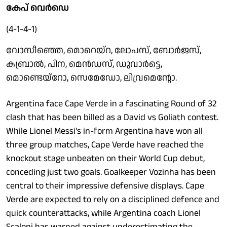
കേപ് വെർഡെ
(4-1-4-1)
വോസീഞ്ഞെ, മൊറെയ്റ, ലോപസ്, ബോർജസ്,
കബ്രാൽ, പിന, മെൻഡസ്, ഡുവാർട്ടെ,
മൊണ്ടെയ്‌റോ, സെമേഡോ, ലിവ്രമെന്റോ.
Argentina face Cape Verde in a fascinating Round of 32
clash that has been billed as a David vs Goliath contest.
While Lionel Messi's in-form Argentina have won all
three group matches, Cape Verde have reached the
knockout stage unbeaten on their World Cup debut,
conceding just two goals. Goalkeeper Vozinha has been
central to their impressive defensive displays. Cape
Verde are expected to rely on a disciplined defence and
quick counterattacks, while Argentina coach Lionel
Scaloni has warned against underestimating the