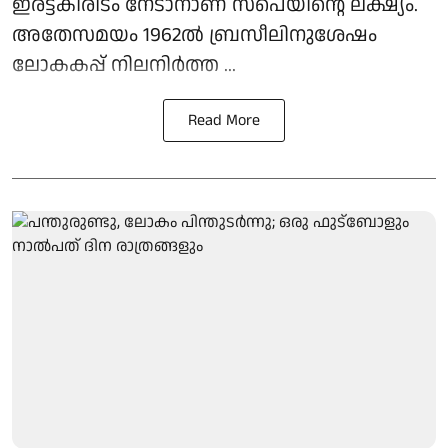
ഇരട്ടകിരീടം നേടാനാണ് സ്പെയിന്റെ ലക്ഷ്യം.
അതേസമയം 1962ൽ ബ്രസീലിനുശേഷം
ലോകകപ്പ് നിലനിർത്ത ...
Read More