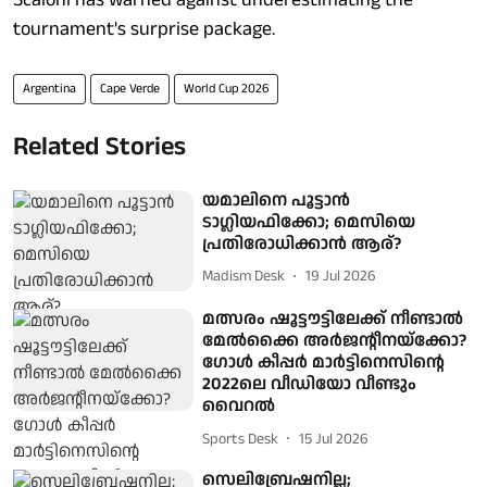
tournament's surprise package.
Argentina
Cape Verde
World Cup 2026
Related Stories
യമാലിനെ പൂട്ടാൻ
ടാഗ്ലിയഫിക്കോ; മെസിയെ
പ്രതിരോധിക്കാൻ ആര്?
Madism Desk
19 Jul 2026
മത്സരം ഷൂട്ടൗട്ടിലേക്ക് നീണ്ടാൽ
മേൽക്കൈ അർജന്റീനയ്ക്കോ?
ഗോൾ കീപ്പർ മാർട്ടിനെസിന്റെ
2022ലെ വീഡിയോ വീണ്ടും
വൈറൽ
Sports Desk
15 Jul 2026
സെലിബ്രേഷനില്ല;