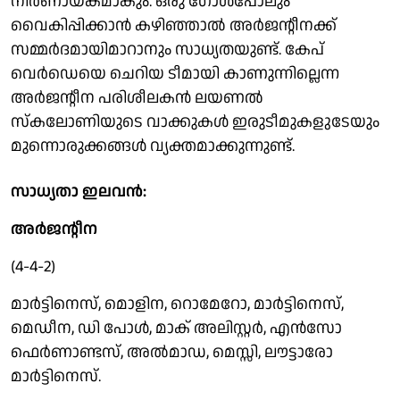
നിർണായകമാകും. ഒരു ഗോൾപോലും
വൈകിപ്പിക്കാൻ കഴിഞ്ഞാൽ അർജന്റീനക്ക്
സമ്മർദമായിമാറാനും സാധ്യതയുണ്ട്. കേപ്
വെർഡെയെ ചെറിയ ടീമായി കാണുന്നില്ലെന്ന
അർജന്റീന പരിശീലകൻ ലയണൽ
സ്കലോണിയുടെ വാക്കുകൾ ഇരുടീമുകളുടേയും
മുന്നൊരുക്കങ്ങൾ വ്യക്തമാക്കുന്നുണ്ട്.
സാധ്യതാ ഇലവൻ:
അർജന്റീന
(4-4-2)
മാർട്ടിനെസ്, മൊളിന, റൊമേറോ, മാർട്ടിനെസ്,
മെഡീന, ഡി പോൾ, മാക് അലിസ്റ്റർ, എൻസോ
ഫെർണാണ്ടസ്, അൽമാഡ, മെസ്സി, ലൗട്ടാരോ
മാർട്ടിനെസ്.