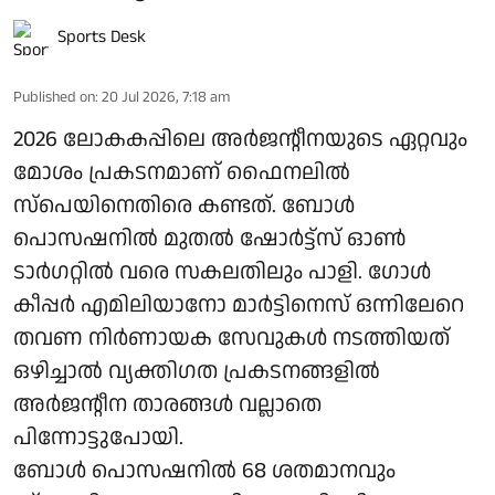
Sports Desk
Published on
:
20 Jul 2026, 7:18 am
2026 ലോകകപ്പിലെ അർജന്റീനയുടെ ഏറ്റവും
മോശം പ്രകടനമാണ് ഫൈനലിൽ
സ്‌പെയിനെതിരെ കണ്ടത്. ബോൾ
പൊസഷനിൽ മുതൽ ഷോർട്ട്‌സ് ഓൺ
ടാർഗറ്റിൽ വരെ സകലതിലും പാളി. ഗോൾ
കീപ്പർ എമിലിയാനോ മാർട്ടിനെസ് ഒന്നിലേറെ
തവണ നിർണായക സേവുകൾ നടത്തിയത്
ഒഴിച്ചാൽ വ്യക്തിഗത പ്രകടനങ്ങളിൽ
അർജന്റീന താരങ്ങൾ വല്ലാതെ
പിന്നോട്ടുപോയി.
ബോൾ പൊസഷനിൽ 68 ശതമാനവും