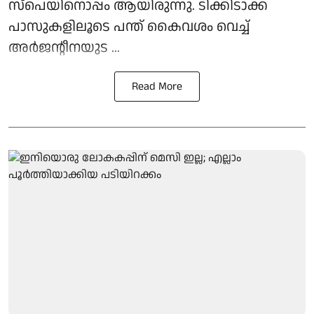
സ്‌പെയിനൊപ്പം ആയിരുന്നു. ടിക്കിടാക്ക
പാസുകളിലൂടെ പന്ത് കൈവശം വെച്ച്
അർജന്റീനയുട ...
Read More