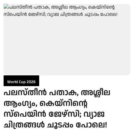
World Cup 2026
പലസ്തീൻ പതാക, അശ്ലീല
ആംഗ്യം, കെയ്‌നിന്റെ
സ്‌പെയിൻ ജേഴ്‌സി; വ്യാജ
ചിത്രങ്ങൾ ചൂടപ്പം പോലെ!