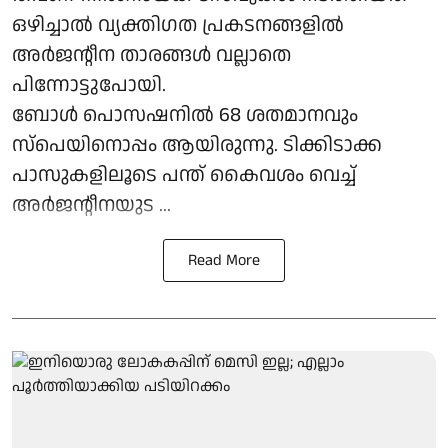
ഒഴിച്ചാൽ വ്യക്തിഗത പ്രകടനങ്ങളിൽ
അർജന്റീന താരങ്ങൾ വല്ലാതെ
പിന്നോട്ടുപോയി.
ബോൾ പൊസഷനിൽ 68 ശതമാനവും
സ്‌പെയിനൊപ്പം ആയിരുന്നു. ടിക്കിടാക്ക
പാസുകളിലൂടെ പന്ത് കൈവശം വെച്ച്
അർജന്റീനയുട ...
Read More