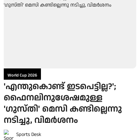
World Cup 2026
'എന്തുകൊണ്ട് ഇടപെട്ടില്ല?';
ഫൈനലിനുശേഷമുള്ള
'ഗുസ്തി' മെസി കണ്ടില്ലെന്നു
നടിച്ചു, വിമർശനം
Sports Desk