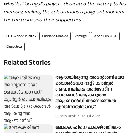
whistle, Portugal's players dedicated the victory to his
memory, making the celebrations a poignant moment
for the team and their supporters.
FIFA Worldcup 2026
Cristiano Ronaldo
Portugal
World Cup 2026
Diogo Jota
Related Stories
ആരായിരുന്നു അന്റോണിയോ
ഉബാൽഡോ റാറ്റ്? ക്വാർട്ടർ
ഫൈനലിലും അർജന്റീന
താരങ്ങൾ ആ കറുത്ത
ആംബാൻഡ് അണിഞ്ഞത്
എന്തിനായിരുന്നു?
Sports Desk
12 Jul 2026
ലോകകപ്പിനെ പുകഴ്ത്തിയും