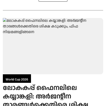
World Cup 2026
ലോകകപ്പ് ഫൈനലിലെ
കയ്യാങ്കളി: അർജന്റീന
താരങ്ങൾക്കെതിരെ ശിക്ഷ