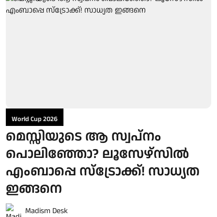
World Cup 2026
മെസ്സിയുടെ ആ സ്വപ്‌നം
പൊലിഞ്ഞോ? ലൂസേഴ്‌സിൽ
എംബാപ്പെ സ്‌ട്രോക്ക്! സാധ്യത
ഇങ്ങനെ
Madism Desk