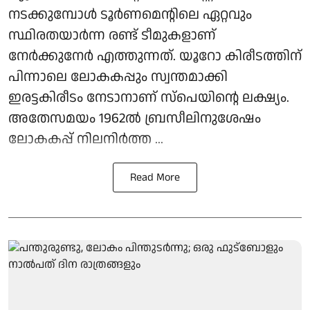
നടക്കുമ്പോൾ ടൂർണമെന്റിലെ ഏറ്റവും
സ്ഥിരതയാർന്ന രണ്ട് ടീമുകളാണ്
നേർക്കുനേർ എത്തുന്നത്. യൂറോ കിരീടത്തിന്
പിന്നാലെ ലോകകപ്പും സ്വന്തമാക്കി
ഇരട്ടകിരീടം നേടാനാണ് സ്പെയിന്റെ ലക്ഷ്യം.
അതേസമയം 1962ൽ ബ്രസീലിനുശേഷം
ലോകകപ്പ് നിലനിർത്ത ...
Read More