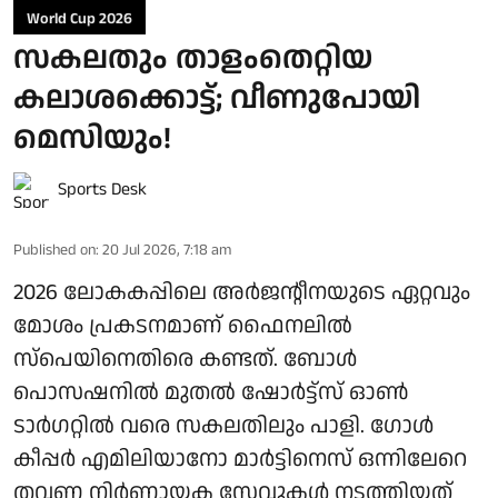
World Cup 2026
സകലതും താളംതെറ്റിയ
കലാശക്കൊട്ട്; വീണുപോയി
മെസിയും!
Sports Desk
Published on
:
20 Jul 2026, 7:18 am
2026 ലോകകപ്പിലെ അർജന്റീനയുടെ ഏറ്റവും
മോശം പ്രകടനമാണ് ഫൈനലിൽ
സ്‌പെയിനെതിരെ കണ്ടത്. ബോൾ
പൊസഷനിൽ മുതൽ ഷോർട്ട്‌സ് ഓൺ
ടാർഗറ്റിൽ വരെ സകലതിലും പാളി. ഗോൾ
കീപ്പർ എമിലിയാനോ മാർട്ടിനെസ് ഒന്നിലേറെ
തവണ നിർണായക സേവുകൾ നടത്തിയത്