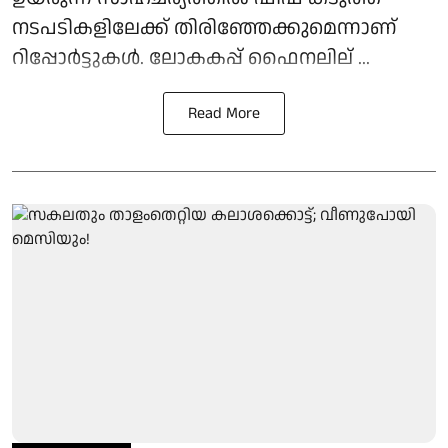
നടപടികളിലേക്ക് തിരിഞ്ഞേക്കുമെന്നാണ്
റിപ്പോര്‍ട്ടുകള്‍. ലോകകപ്പ് ഫൈനലില് ...
Read More