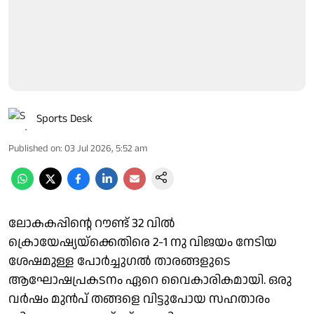
Sports Desk
Published on
:
03 Jul 2026, 5:52 am
ലോകകപ്പിന്റെ റൗണ്ട് 32 വിൽ
ക്രൊയേഷ്യയ്‌ക്കെതിരെ 2-1 നു വിജയം നേടിയ
ശേഷമുള്ള പോർച്ചുഗൽ താരങ്ങളുടെ
ആഘോഷപ്രകടനം ഏറെ വൈകാരികമായി. ഒരു
വർഷം മുൻപ് തങ്ങളെ വിട്ടുപോയ സഹതാരം