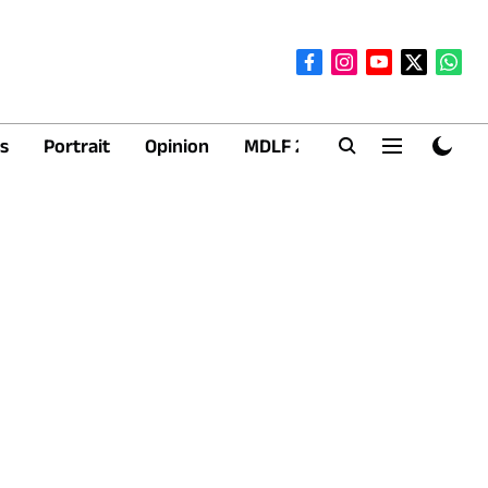
s
Portrait
Opinion
MDLF 2026