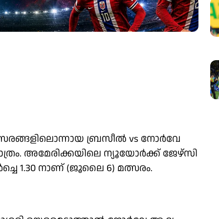
 മത്സരങ്ങളിലൊന്നായ ബ്രസീൽ vs നോർവേ
്രം. അമേരിക്കയിലെ ന്യൂയോർക്ക് ജേഴ്‌സി
്ചെ 1.30 നാണ് (ജൂലൈ 6) മത്സരം.