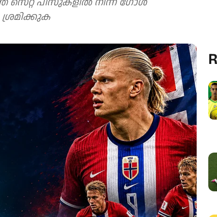
ത് സെറ്റ് പീസുകളിൽ നിന്ന് ഗോൾ
ശ്രമിക്കുക
R