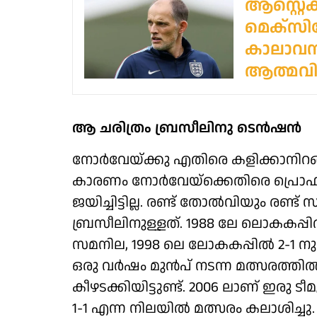
ആസ്റ്റെക
മെക്സിക
കാലാവസ്
ആത്മവിശ
ആ ചരിത്രം ബ്രസീലിനു ടെൻഷൻ
നോർവേയ്ക്കു എതിരെ കളിക്കാനിറങ
കാരണം നോർവേയ്‌ക്കെതിരെ പ്ര
ജയിച്ചിട്ടില്ല. രണ്ട് തോൽവിയും രണ
ബ്രസീലിനുള്ളത്. 1988 ലേ ലൊകകപ്പിൽ
സമനില, 1998 ലെ ലോകകപ്പിൽ 2-1 ന
ഒരു വർഷം മുൻപ് നടന്ന മത്സരത്തി
കീഴടക്കിയിട്ടുണ്ട്. 2006 ലാണ് ഇരു 
1-1 എന്ന നിലയിൽ മത്സരം കലാശിച്ചു