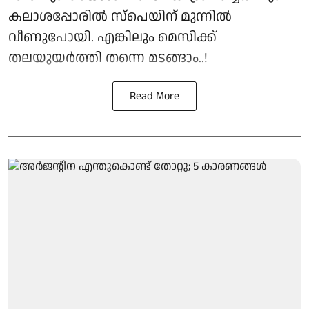
കലാശപ്പോരിൽ സ്‌പെയിന് മുന്നിൽ
വീണുപോയി. എങ്കിലും മെസിക്ക്
തലയുയർത്തി തന്നെ മടങ്ങാം..!
Read More