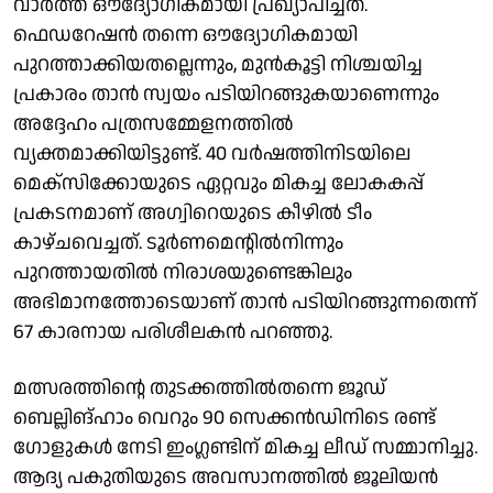
വാർത്ത ഔദ്യോഗികമായി പ്രഖ്യാപിച്ചത്.
ഫെഡറേഷൻ തന്നെ ഔദ്യോ​ഗികമായി
പുറത്താക്കിയതല്ലെന്നും, മുൻകൂട്ടി നിശ്ചയിച്ച
പ്രകാരം താൻ സ്വയം പടിയിറങ്ങുകയാണെന്നും
അദ്ദേഹം പത്രസമ്മേളനത്തിൽ
വ്യക്തമാക്കിയിട്ടുണ്ട്. 40 വർഷത്തിനിടയിലെ
മെക്സിക്കോയുടെ ഏറ്റവും മികച്ച ലോകകപ്പ്
പ്രകടനമാണ് അഗ്വിറെയുടെ കീഴിൽ ടീം
കാഴ്ചവെച്ചത്. ടൂർണമെന്റിൽനിന്നും
പുറത്തായതിൽ നിരാശയുണ്ടെങ്കിലും
അഭിമാനത്തോടെയാണ് താൻ പടിയിറങ്ങുന്നതെന്ന്
67 കാരനായ പരിശീലകൻ പറഞ്ഞു.
മത്സരത്തിന്റെ തുടക്കത്തിൽതന്നെ ജൂഡ്
ബെല്ലിങ്ഹാം വെറും 90 സെക്കൻഡിനിടെ രണ്ട്
ഗോളുകൾ നേടി ഇംഗ്ലണ്ടിന് മികച്ച ലീഡ് സമ്മാനിച്ചു.
ആദ്യ പകുതിയുടെ അവസാനത്തിൽ ജൂലിയൻ