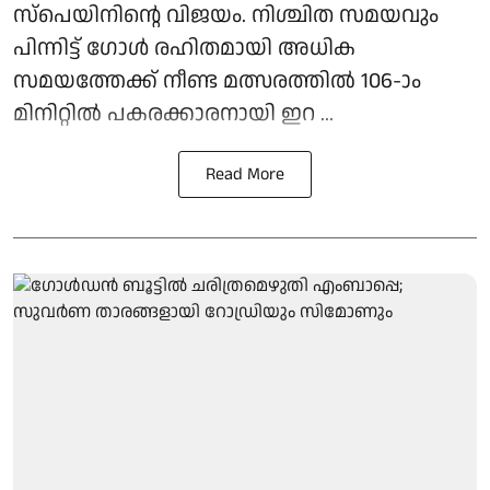
സ്‌പെയിനിന്റെ വിജയം. നിശ്ചിത സമയവും
പിന്നിട്ട് ഗോള്‍ രഹിതമായി അധിക
സമയത്തേക്ക് നീണ്ട മത്സരത്തില്‍ 106-ാം
മിനിറ്റില്‍ പകരക്കാരനായി ഇറ ...
Read More