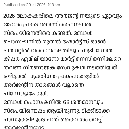
Published on
:
20 Jul 2026, 7:18 am
2026 ലോകകപ്പിലെ അർജന്റീനയുടെ ഏറ്റവും
മോശം പ്രകടനമാണ് ഫൈനലിൽ
സ്‌പെയിനെതിരെ കണ്ടത്. ബോൾ
പൊസഷനിൽ മുതൽ ഷോർട്ട്‌സ് ഓൺ
ടാർഗറ്റിൽ വരെ സകലതിലും പാളി. ഗോൾ
കീപ്പർ എമിലിയാനോ മാർട്ടിനെസ് ഒന്നിലേറെ
തവണ നിർണായക സേവുകൾ നടത്തിയത്
ഒഴിച്ചാൽ വ്യക്തിഗത പ്രകടനങ്ങളിൽ
അർജന്റീന താരങ്ങൾ വല്ലാതെ
പിന്നോട്ടുപോയി.
ബോൾ പൊസഷനിൽ 68 ശതമാനവും
സ്‌പെയിനൊപ്പം ആയിരുന്നു. ടിക്കിടാക്ക
പാസുകളിലൂടെ പന്ത് കൈവശം വെച്ച്
അർജന്റീനയുട ...