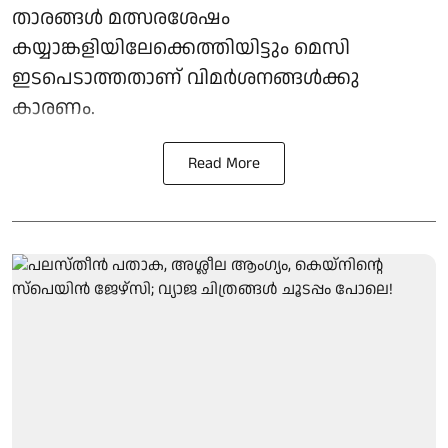
താരങ്ങൾ മത്സരശേഷം
കയ്യാങ്കളിയിലേക്കെത്തിയിട്ടും മെസി
ഇടപെടാത്തതാണ് വിമർശനങ്ങൾക്കു
കാരണം.
Read More