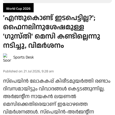
World Cup 2026
'എന്തുകൊണ്ട് ഇടപെട്ടില്ല?';
ഫൈനലിനുശേഷമുള്ള
'ഗുസ്തി' മെസി കണ്ടില്ലെന്നു
നടിച്ചു, വിമർശനം
Sports Desk
Published on
:
21 Jul 2026, 9:28 am
സ്പെയിൻ ലോകകപ്പ് കിരീടമുയർത്തി രണ്ടാം
ദിവസമായിട്ടും വിവാദങ്ങൾ കെട്ടടങ്ങുന്നില്ല.
അർജന്റീന നായകൻ ലയണൽ
മെസിക്കെതിരെയാണ് ഇപ്പോഴത്തെ
വിമർശനങ്ങൾ. സ്‌പെയിൻ-അർജന്റീന