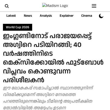
Latest
News
Analysis
Explainer
Cinema
Sports
World Cup 2026
ഇംഗ്ലണ്ടിനോട് പരാജയപ്പെട്ട്
അഗ്വിറെ പടിയിറങ്ങി; 40
വർഷത്തിനിടെ
മെക്സിക്കോയിൽ ഫുട്ബോൾ
വിപ്ലവം കൊണ്ടുവന്ന
പരിശീലകൻ
ഈ ലോകകപ്പ് സമാപിച്ചാൽ സ്ഥാനത്തുനിന്ന്
വിരമിക്കുമെന്ന് അ​ഗ്വിറെ നേരത്തെ
പറഞ്ഞിരുന്നെങ്കിലും ടീമിന്റെ അപ്രതീക്ഷിത
തോൽവിയിൽ അദ്ദേഹം ഉടനെ