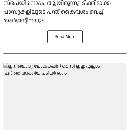
സ്‌പെയിനൊപ്പം ആയിരുന്നു. ടിക്കിടാക്ക
പാസുകളിലൂടെ പന്ത് കൈവശം വെച്ച്
അർജന്റീനയുട ...
Read More