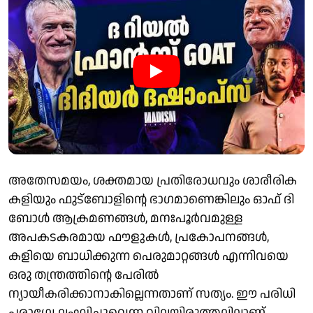
അതേസമയം, ശക്തമായ പ്രതിരോധവും ശാരീരിക
കളിയും ഫുട്ബോളിന്റെ ഭാഗമാണെങ്കിലും ഓഫ് ദി
ബോൾ ആക്രമണങ്ങൾ, മനഃപൂർവമുള്ള
അപകടകരമായ ഫൗളുകൾ, പ്രകോപനങ്ങൾ,
കളിയെ ബാധിക്കുന്ന പെരുമാറ്റങ്ങൾ എന്നിവയെ
ഒരു തന്ത്രത്തിന്റെ പേരിൽ
ന്യായീകരിക്കാനാകില്ലെന്നതാണ് സത്യം. ഈ പരിധി
പരാഗ്വേ ലംഘിച്ചുവെന്ന വിലയിരുത്തലിലാണ്