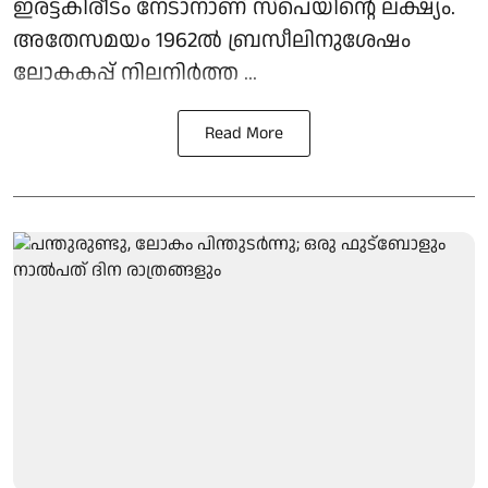
ഇരട്ടകിരീടം നേടാനാണ് സ്പെയിന്റെ ലക്ഷ്യം.
അതേസമയം 1962ൽ ബ്രസീലിനുശേഷം
ലോകകപ്പ് നിലനിർത്ത ...
Read More