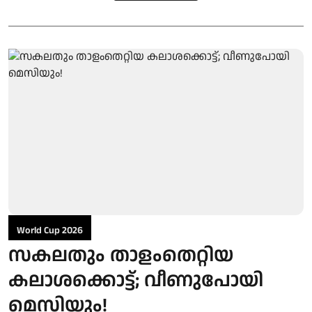
World Cup 2026
സകലതും താളംതെറ്റിയ
കലാശക്കൊട്ട്; വീണുപോയി
മെസിയും!