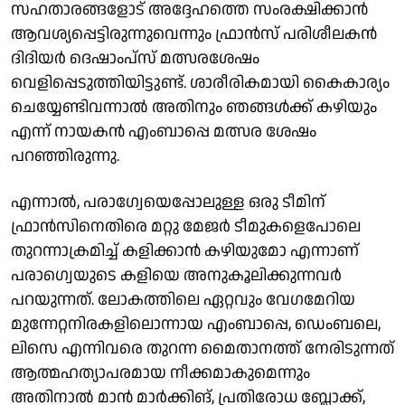
സഹതാരങ്ങളോട് അദ്ദേഹത്തെ സംരക്ഷിക്കാൻ
ആവശ്യപ്പെട്ടിരുന്നുവെന്നും ഫ്രാൻസ് പരിശീലകൻ
ദിദിയർ ദെഷാംപ്സ് മത്സരശേഷം
വെളിപ്പെടുത്തിയിട്ടുണ്ട്. ശാരീരികമായി കൈകാര്യം
ചെയ്യേണ്ടിവന്നാൽ അതിനും ഞങ്ങൾക്ക് കഴിയും
എന്ന് നായകൻ എംബാപ്പെ മത്സര ശേഷം
പറഞ്ഞിരുന്നു.
എന്നാൽ, പരാഗ്വേയെപ്പോലുള്ള ഒരു ടീമിന്
ഫ്രാൻസിനെതിരെ മറ്റു മേജർ ടീമുകളെപോലെ
തുറന്നാക്രമിച്ച് കളിക്കാൻ കഴിയുമോ എന്നാണ്
പരാ​ഗ്വെയുടെ കളിയെ അനുകൂലിക്കുന്നവർ
പറയുന്നത്. ലോകത്തിലെ ഏറ്റവും വേഗമേറിയ
മുന്നേറ്റനിരകളിലൊന്നായ എംബാപ്പെ, ഡെംബലെ,
ലിസെ എന്നിവരെ തുറന്ന മൈതാനത്ത് നേരിടുന്നത്
ആത്മഹത്യാപരമായ നീക്കമാകുമെന്നും
അതിനാൽ മാൻ മാർക്കിങ്, പ്രതിരോധ ബ്ലോക്ക്,