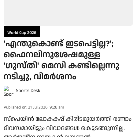
World Cup 2026
'എന്തുകൊണ്ട് ഇടപെട്ടില്ല?';
ഫൈനലിനുശേഷമുള്ള
'ഗുസ്തി' മെസി കണ്ടില്ലെന്നു
നടിച്ചു, വിമർശനം
Sports Desk
Published on
:
21 Jul 2026, 9:28 am
സ്പെയിൻ ലോകകപ്പ് കിരീടമുയർത്തി രണ്ടാം
ദിവസമായിട്ടും വിവാദങ്ങൾ കെട്ടടങ്ങുന്നില്ല.