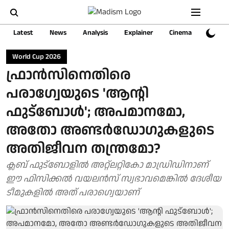
Latest
News
Analysis
Explainer
Cinema
Sports
World Cup 2026
ഫ്രാൻസിനെതിരെ
പരാഗ്വേയുടെ 'ആന്റി
ഫുട്ബോൾ'; അപമാനമോ,
അതോ അണ്ടർഡോഗുകളുടെ
അതിജീവന തന്ത്രമോ?
ക്ലബ് ഫുട്ബോളിൽ അറ്റ്ലറ്റികോ മാഡ്രിഡിനാണ്
ഈ ഫിസിക്കൽ വയലൻസ് സ്വഭാവമെങ്കിൽ ദേശീയ
ടീമുകളിൽ അത് പരാ​ഗ്വെയാണ്