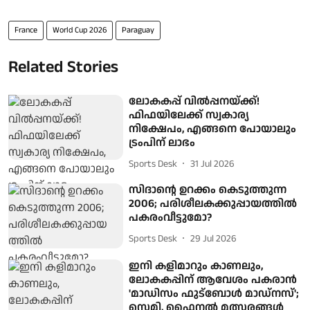
France
World Cup 2026
Paraguay
Related Stories
ലോകകപ്പ് വിൽപ്പനയ്ക്ക്!
ഫിഫയിലേക്ക് സ്വകാര്യ
നിക്ഷേപം, എങ്ങനെ പോയാലും
ട്രംപിന് ലാഭം
Sports Desk
31 Jul 2026
സിദാന്റെ ഉറക്കം കെടുത്തുന്ന
2006; പരിശീലകക്കുപ്പായത്തിൽ
പകരംവീട്ടുമോ?
Sports Desk
29 Jul 2026
ഇനി കളിമാറും കാണലും,
ലോകകപ്പിന് ആവേശം പകരാൻ
'മാഡിസം ഫുട്ബോള്‍ മാഡ്‌നസ്';
സെമി, ഫൈനല്‍ മത്സരങ്ങള്‍