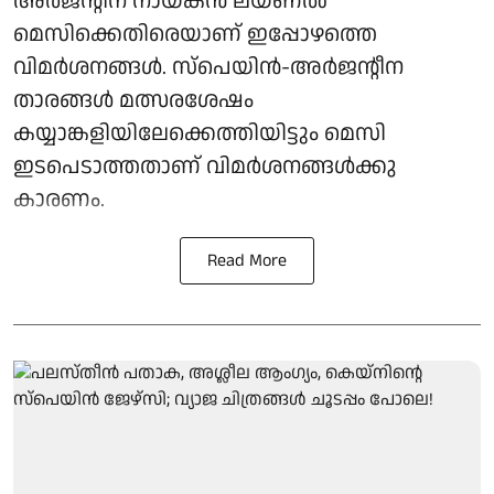
അർജന്റീന നായകൻ ലയണൽ
മെസിക്കെതിരെയാണ് ഇപ്പോഴത്തെ
വിമർശനങ്ങൾ. സ്‌പെയിൻ-അർജന്റീന
താരങ്ങൾ മത്സരശേഷം
കയ്യാങ്കളിയിലേക്കെത്തിയിട്ടും മെസി
ഇടപെടാത്തതാണ് വിമർശനങ്ങൾക്കു
കാരണം.
Read More