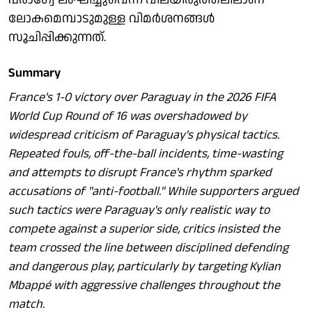
ലോകമെമ്പാടുമുള്ള വിമർശനങ്ങൾ
സൂചിപ്പിക്കുന്നത്.
Summary
France's 1-0 victory over Paraguay in the 2026 FIFA
World Cup Round of 16 was overshadowed by
widespread criticism of Paraguay's physical tactics.
Repeated fouls, off-the-ball incidents, time-wasting
and attempts to disrupt France's rhythm sparked
accusations of "anti-football." While supporters argued
such tactics were Paraguay's only realistic way to
compete against a superior side, critics insisted the
team crossed the line between disciplined defending
and dangerous play, particularly by targeting Kylian
Mbappé with aggressive challenges throughout the
match.