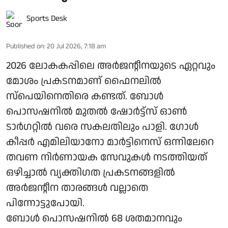
Sports Desk
Published on
:
20 Jul 2026, 7:18 am
2026 ലോകകപ്പിലെ അർജന്റീനയുടെ ഏറ്റവും
മോശം പ്രകടനമാണ് ഫൈനലിൽ
സ്‌പെയിനെതിരെ കണ്ടത്. ബോൾ
പൊസഷനിൽ മുതൽ ഷോർട്ട്‌സ് ഓൺ
ടാർഗറ്റിൽ വരെ സകലതിലും പാളി. ഗോൾ
കീപ്പർ എമിലിയാനോ മാർട്ടിനെസ് ഒന്നിലേറെ
തവണ നിർണായക സേവുകൾ നടത്തിയത്
ഒഴിച്ചാൽ വ്യക്തിഗത പ്രകടനങ്ങളിൽ
അർജന്റീന താരങ്ങൾ വല്ലാതെ
പിന്നോട്ടുപോയി.
ബോൾ പൊസഷനിൽ 68 ശതമാനവും