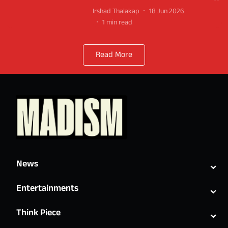
Irshad Thalakap
18 Jun 2026
1
min read
Read More
⌄
News
⌄
Entertainments
⌄
Think Piece