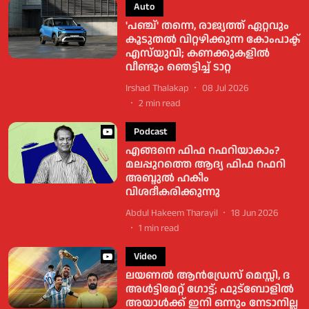
Auto
'പഞ്ച്' തന്നെ, രാജ്യത്ത് ഏറ്റവും
കൂടുതല്‍ വിറ്റഴിക്കുന്ന കോംപാക്ട്
എസ്‌യുവി; കണക്കുകളില്‍
വീണ്ടും ഞെട്ടിച്ച് ടാറ്റ
Irshad Thalakap
08 Jul 2026
2
min read
Podcast
എങ്ങനെ ഫിഫ റഫറിയാകാം?
മലപ്പുറത്തെ ആദ്യ ഫിഫ റഫറി
അബ്ദുൽ ഹകീം
വിശദീകരിക്കുന്നു
Abdul Hakeem Tharayil
18 Jun 2026
1
min read
Video
ലയണൽ ആൻഡ്രേസ് മെസ്സി, ദ
അൾട്ടിമേറ്റ് ​ഗോട്ട്; ഫുട്ബോളിൽ
അയാൾക്ക് ഇനി ഒന്നും നേടാനില്ല