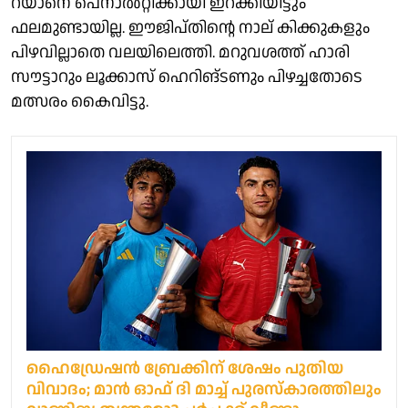
റയാനെ പെനാൽറ്റിക്കായി ഇറക്കിയിട്ടും
ഫലമുണ്ടായില്ല. ഈജിപ്തിന്റെ നാല് കിക്കുകളും
പിഴവില്ലാതെ വലയിലെത്തി. മറുവശത്ത് ഹാരി
സൗട്ടാറും ലൂക്കാസ് ഹെറിങ്ടണും പിഴച്ചതോടെ
മത്സരം കൈവിട്ടു.
ഹൈ‍‍ഡ്രേഷൻ ബ്രേക്കിന് ശേഷം പുതിയ
വിവാദം; മാൻ ഓഫ് ദി മാച്ച് പുരസ്കാരത്തിലും