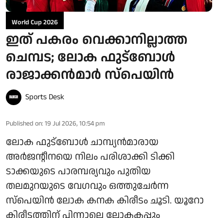
World Cup 2026
ഇത് പകരം വെക്കാനില്ലാത്ത
ചെമ്പട; ലോക ഫുട്ബാേൾ
രാജാക്കൻമാർ സ്പെയിൻ
Sports Desk
Published on
:
19 Jul 2026, 10:54 pm
ലോക ഫുട്ബോൾ ചാമ്പ്യൻമാരായ
അർജന്റീനയെ നിലം പരിശാക്കി ടിക്കി
ടാക്കയുടെ പാരമ്പര്യവും പുതിയ
തലമുറയുടെ വേഗവും ഒത്തുചേർന്ന
സ്പെയിൻ ലോക കനക കിരീടം ചൂടി. യൂറോ
കിരീടത്തിന് പിന്നാലെ ലോകകപ്പും