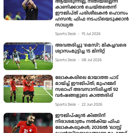
ആയിരുന്നില്ല, നീതിയില്ലെന്ന്
കാണിക്കാൻ ചെയ്തതെന്ന്
ഈജിപ്ത് പരിശീലകൻ ഹൊസം
ഹസൻ; ഫിഫ നടപടിയെടുക്കാൻ
സാധ്യത
Sports Desk
15 Jul 2026
അവതരിച്ചു 'മെസി'; മികച്ചവരെ
ശ്വാസംമുട്ടിച്ച 15 മിനിറ്റ്
Sports Desk
08 Jul 2026
ലോകകപ്പിലെ മായാത്ത പാട്
മായ്ച്ച് ഈജിപ്ത്; മുഹമ്മദ്
സലാഹ് അവസാനിപ്പിച്ചത് 92
വർഷങ്ങളുടെ കാത്തരിപ്പ്
Sports Desk
22 Jun 2026
ഈജിപ്ഷ്യൻ കിങ്ങിന്
നിരാശമാത്രം നൽകിയ ഫിഫ
ലോകകപ്പുകൾ; 2026ൽ 'ലാസ്റ്റ്