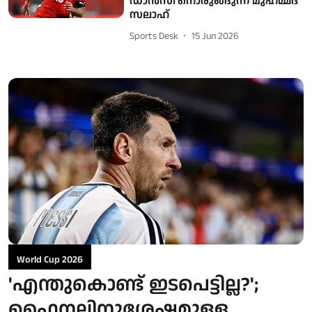
ഡാൻസി'നൊരുങ്ങുന്ന മുഹമ്മദ്
സലാഹ്
Sports Desk
15 Jun 2026
World Cup 2026
'എന്തുകൊണ്ട് ഇടപെട്ടില്ല?';
ഫൈനലിനുശേഷമുള്ള